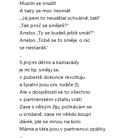
Musím se snažit
A taky se moc nesmát
„Já jsem to neudělal schválně, tati!“
„Tak proč se směješ?“
Anebo „Ty se budeš ještě smát?“
Anebo „Tobě se to směje, o nic
se nestaráš.“
...
S jinými dětmi a kamarády
je mi líp, směju se,
v pubertě dokonce revoltuju
a špatní jsou oni, rodiče (!),
Ale v dospělosti se to všechno
v partnerském vztahu vrátí
Zase s někým žiju, potkávám se
u snídaně, zase mi někdo koupí
dárek, jde se mnou na kolo
Máma a táta jsou v partnerovi zpátky
...