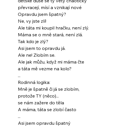
dětské duše se ty věty chaoticky
převracejí, mísí a vznikají nové
Opravdu jsem špatný?
Ne, vy jste zlí!
Ale táta mi koupil hračku, není zlý.
Máma se o mně stará, není zlá.
Tak kdo je zlý?
Asi jsem to opravdu já.
Ale ne! Zlobím se.
Ale jak můžu, když mi máma čte
a táta mě vezme na kolo?
...
Rodinná logika:
Mně je špatně či já se zlobím,
protože TY (něco)...
se nám zažere do těla
A máma, táta se zlobí často
...
Asi jsem opravdu špatný