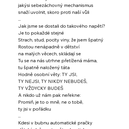
jakýsi sebezáchovný mechanismus
snaží uvolnit, skoro proti naší vůli
...
Jak jsme se dostali do takového napětí?
Je to pokaždé stejné
Strach, stud, pocity viny, že jsem špatný
Rostou nenápadně v dětství
na malých věcech, skládají se
Tu se na nás utrhne přetížená máma,
tu špatně naložený táta
Hodně osobní věty: TY JSI,
TY NEJSI, TY NIKDY NEBUDEŠ,
TY VŽDYCKY BUDEŠ
A nikdo už nám pak neřekne:
Promiň, je to o mně, ne o tobě,
ty jsi v pořádku
...
Kdesi v bubnu automatické pračky