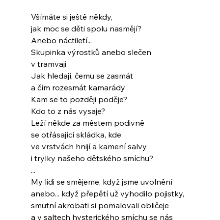
Všímáte si ještě někdy,
jak moc se děti spolu nasmějí?
Anebo náctiletí...
Skupinka výrostků anebo slečen
v tramvaji
Jak hledají, čemu se zasmát
a čím rozesmát kamarády
Kam se to později poděje?
Kdo to z nás vysaje?
Leží někde za městem podivně
se otřásající skládka, kde
ve vrstvách hnijí a kamení salvy
i trylky našeho dětského smíchu?
...
My lidi se smějeme, když jsme uvolnění
anebo... když přepětí už vyhodilo pojistky,
smutní akrobati si pomalovali obličeje
a v saltech hysterického smíchu se nás