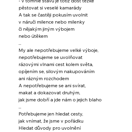
- v tomhle stavu je totiž dost těžké
pěstovat si veselé kamarády
A tak se častěji pokusím uvolnit
v náruči milence nebo milenky
či nějakým jiným výbojem
nebo útěkem
...
My ale nepotřebujeme velké výboje,
nepotřebujeme se uvolňovat
rázovými vlnami cest kolem světa,
opíjením se, silovým nakupováním
ani rázným rozchodem
A nepotřebujeme se ani svírat,
makat a dokazovat druhým,
jak jsme dobří a jde nám o jejich blaho
...
Potřebujeme jen hledat cesty,
jak vnímat, že jsme v pořádku
Hledat důvody pro uvolnění