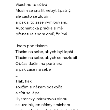
Všechno to ožívá
Musím se snažit nebýt špatný,
ale často se zlobím
a pak si to zase vymlouvám...
Automatická pračka si mě
přehazuje shora dolů, ždímá
...
Jsem pod tlakem
Tlačím na sebe, abych byl lepší
Tlačím na sebe, abych se nezlobil
Občas tlačím na partnera
a pak zase na sebe
...
Tlak, tlak
Toužím si někam odskočit
a cítit se lépe
Hystericky, nárazovou vlnou
se uvolnit, jen někdy smíchem