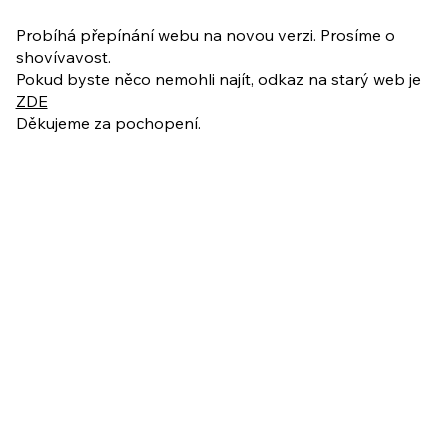
PO VELIKONOCÍCH + Nahrávka
ukázkové lekce
Probíhá přepínání webu na novou verzi. Prosíme o
shovívavost.
Pokud byste něco nemohli najít, odkaz na starý web je
ZDE
Děkujeme za pochopení.