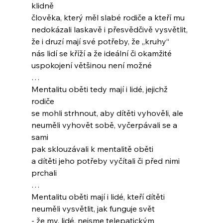
klidně
člověka, který měl slabé rodiče a kteří mu
nedokázali laskavě i přesvědčivě vysvětlit,
že i druzí mají své potřeby, že „kruhy“
nás lidí se kříží a že ideální či okamžité
uspokojení většinou není možné
…
Mentalitu oběti tedy mají i lidé, jejichž 
rodiče
se mohli strhnout, aby dítěti vyhověli, ale
neuměli vyhovět sobě, vyčerpávali se a 
sami
pak sklouzávali k mentalitě oběti
a dítěti jeho potřeby vyčítali či před nimi 
prchali
…
Mentalitu oběti mají i lidé, kteří dítěti
neuměli vysvětlit, jak funguje svět
- že my, lidé, nejsme telepatickým