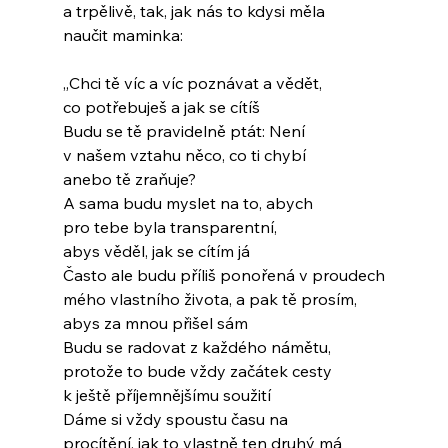
a trpělivě, tak, jak nás to kdysi měla
naučit maminka:
„Chci tě víc a víc poznávat a vědět,
co potřebuješ a jak se cítíš
Budu se tě pravidelně ptát: Není
v našem vztahu něco, co ti chybí
anebo tě zraňuje?
A sama budu myslet na to, abych
pro tebe byla transparentní,
abys věděl, jak se cítím já
Často ale budu příliš ponořená v proudech
mého vlastního života, a pak tě prosím,
abys za mnou přišel sám
Budu se radovat z každého námětu,
protože to bude vždy začátek cesty
k ještě příjemnějšímu soužití
Dáme si vždy spoustu času na
procítění, jak to vlastně ten druhý má