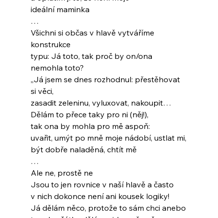
ideální maminka
…
Všichni si občas v hlavě vytváříme 
konstrukce
typu: Já toto, tak proč by on/ona 
nemohla toto?
„Já jsem se dnes rozhodnul: přestěhovat 
si věci,
zasadit zeleninu, vyluxovat, nakoupit…
Dělám to přece taky pro ni (něj!),
tak ona by mohla pro mě aspoň:
uvařit, umýt po mně moje nádobí, ustlat mi,
být dobře naladěná, chtít mě
…
Ale ne, prostě ne
Jsou to jen rovnice v naší hlavě a často
v nich dokonce není ani kousek logiky!
Já dělám něco, protože to sám chci anebo