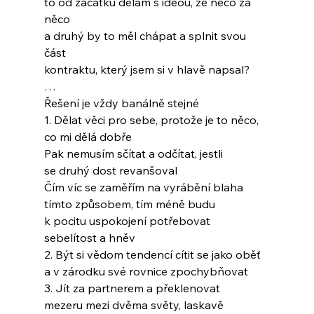
to od začátku dělám s ideou, že něco za 
něco
a druhý by to měl chápat a splnit svou 
část
kontraktu, který jsem si v hlavě napsal?
…
Řešení je vždy banálně stejné
1. Dělat věci pro sebe, protože je to něco,
co mi dělá dobře
Pak nemusím sčítat a odčítat, jestli
se druhý dost revanšoval
Čím víc se zaměřím na vyrábění blaha
tímto způsobem, tím méně budu
k pocitu uspokojení potřebovat
sebelítost a hněv
2. Být si vědom tendencí cítit se jako oběť
a v zárodku své rovnice zpochybňovat
3. Jít za partnerem a překlenovat
mezeru mezi dvěma světy, laskavě