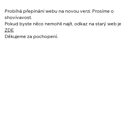
PO VELIKONOCÍCH + Nahrávka
ukázkové lekce
Probíhá přepínání webu na novou verzi. Prosíme o
shovívavost.
Pokud byste něco nemohli najít, odkaz na starý web je
ZDE
Děkujeme za pochopení.