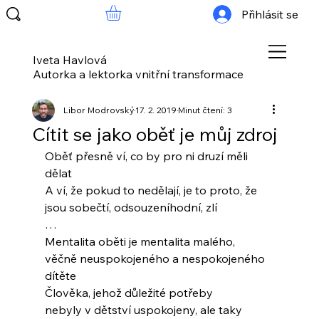
Přihlásit se
Iveta Havlová
Autorka a lektorka vnitřní transformace
Libor Modrovský
17. 2. 2019
Minut čtení: 3
Cítit se jako oběť je můj zdroj
Oběť přesně ví, co by pro ni druzí měli 
dělat
A ví, že pokud to nedělají, je to proto, že
jsou sobečtí, odsouzeníhodní, zlí
…
Mentalita oběti je mentalita malého,
věčně neuspokojeného a nespokojeného 
dítěte
Člověka, jehož důležité potřeby
nebyly v dětství uspokojeny, ale taky 