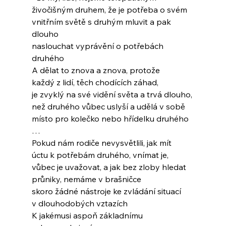
živočišným druhem, že je potřeba o svém
vnitřním světě s druhým mluvit a pak 
dlouho
naslouchat vyprávění o potřebách 
druhého
A dělat to znova a znova, protože
každý z lidí, těch chodících záhad,
je zvyklý na své vidění světa a trvá dlouho,
než druhého vůbec uslyší a udělá v sobě
místo pro kolečko nebo hřídelku druhého
…
Pokud nám rodiče nevysvětlili, jak mít
úctu k potřebám druhého, vnímat je,
vůbec je uvažovat, a jak bez zloby hledat
průniky, nemáme v brašničce
skoro žádné nástroje ke zvládání situací
v dlouhodobých vztazích
K jakémusi aspoň základnímu 