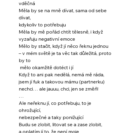
vděčná
Měla by se na mně dívat, sama od sebe 
dívat,
kdykoliv to potřebuju
Měla by mě pořád chtít tělesně, i když
vyzařuju negativní emoce
Mělo by stačit, když jí něco řeknu jednou
– v mém světě je ta věc tak důležitá, proto 
by to
 mělo okamžitě dotéct i jí
Když to ani pak nedělá, nemá mě ráda,
jsem jí fuk a takovou mámu (partnerku)
nechci… ale jauuu, chci, jen se změň!
…
Ale neřeknu jí, co potřebuju, to je 
ohrožující,
nebezpečné a taky ponižující
Budu se zlobit, litovat se a zase zlobit,
a oplatím jí to, že není moje