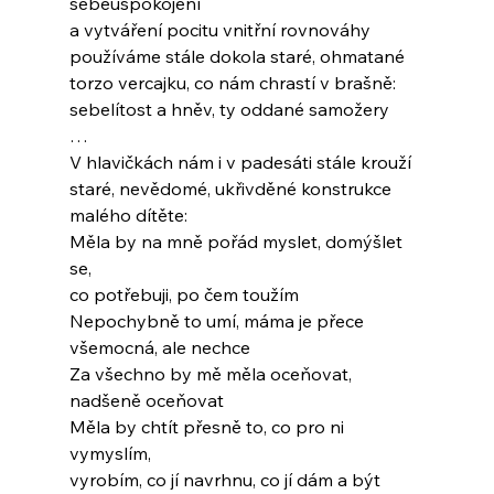
sebeuspokojení
a vytváření pocitu vnitřní rovnováhy
používáme stále dokola staré, ohmatané
torzo vercajku, co nám chrastí v brašně:
sebelítost a hněv, ty oddané samožery
…
V hlavičkách nám i v padesáti stále krouží
staré, nevědomé, ukřivděné konstrukce
malého dítěte:
Měla by na mně pořád myslet, domýšlet 
se,
co potřebuji, po čem toužím
Nepochybně to umí, máma je přece
všemocná, ale nechce
Za všechno by mě měla oceňovat,
nadšeně oceňovat
Měla by chtít přesně to, co pro ni 
vymyslím,
vyrobím, co jí navrhnu, co jí dám a být 