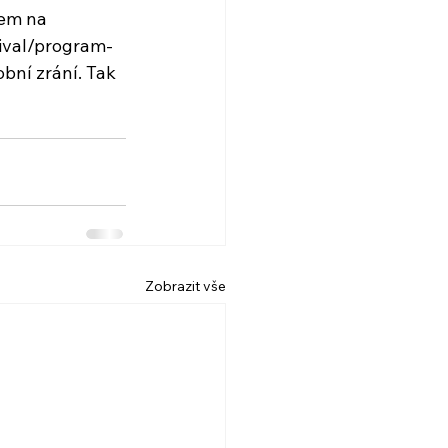
pem na 
tival/program-
obní zrání. Tak 
Zobrazit vše