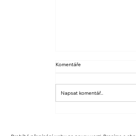
VIDEO: NARCIS A
Komentáře
PSYCHOPAT, BERLIČKY
DNEŠKA
Více ve videu. A také pozvánka.
:) Krásný den! Iveta
Napsat komentář...
www.ivetahavlova.cz A jestli
můžete, poprosím o sdílení. ☺️
❤️ VIDEO: https://youtu.be/8-
UfZx6erho A tady je
PŘIHLÁŠKA na ukázkovou lekci
i celý kur