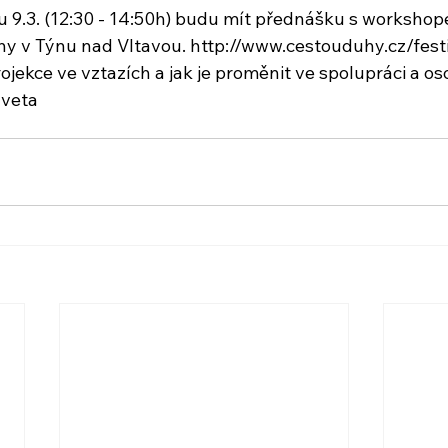
otu 9.3. (12:30 - 14:50h) budu mít přednášku s worksho
hy v Týnu nad Vltavou. http://www.cestouduhy.cz/fes
rojekce ve vztazích a jak je proměnit ve spolupráci a os
Iveta