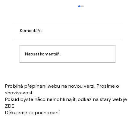
Komentáře
Napsat komentář...
PO VELIKONOCÍCH + Nahrávka
ukázkové lekce
Probíhá přepínání webu na novou verzi. Prosíme o
shovívavost.
Pokud byste něco nemohli najít, odkaz na starý web je
ZDE
Děkujeme za pochopení.