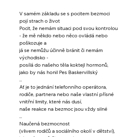
V samém základu se s pocitem bezmoci
pojí strach o život
Pocit, že nemám situaci pod svou kontrolou
- že mě někdo nebo něco ovládá nebo 
poškozuje a
já se nemůžu účinně bránit či nemám 
východisko -
posílá do našeho těla koktejl hormonů,
jako by nás honil Pes Baskervillský
...
Ať je to jednání telefonního operátora,
rodiče, partnera nebo naše vlastní přísné
vnitřní limity, které nás dusí,
naše reakce na bezmoc jsou vždy silné
...
Naučená bezmocnost
(vlivem rodičů a sociálního okolí v dětství),