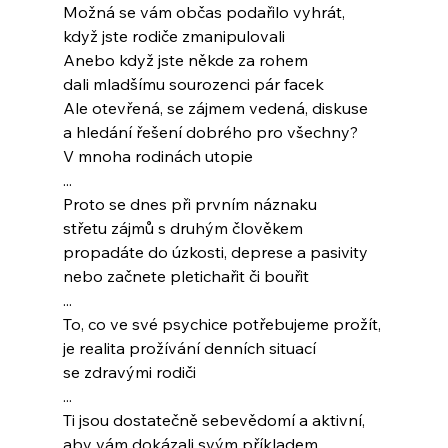
Možná se vám občas podařilo vyhrát,
když jste rodiče zmanipulovali
Anebo když jste někde za rohem
dali mladšímu sourozenci pár facek
Ale otevřená, se zájmem vedená, diskuse
a hledání řešení dobrého pro všechny?
V mnoha rodinách utopie
...
Proto se dnes při prvním náznaku
střetu zájmů s druhým člověkem
propadáte do úzkosti, deprese a pasivity
nebo začnete pletichařit či bouřit
...
To, co ve své psychice potřebujeme prožít,
je realita prožívání denních situací
se zdravými rodiči
...
Ti jsou dostatečně sebevědomí a aktivní,
aby vám dokázali svým příkladem