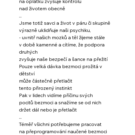
na oplátku zvyšuje kontrolu
nad životem obecně
...
Jsme totiž savci a život v páru či skupině
výrazně uklidňuje naši psychiku,
- uvnitř našich mozků a těl žijeme stále
v době kamenné a cítíme, že podpora 
druhých
zvyšuje naše bezpečí a šance na přežití
Pouze velká dávka bezmoci prožitá v 
dětství
může částečně přetlačit
tento přirozený instinkt
Pak v lidech vidíme příčinu svých
pocitů bezmoci a snažíme se od nich
držet dál nebo je přetlačit
...
Téměř všichni potřebujeme pracovat
na přeprogramování naučené bezmoci