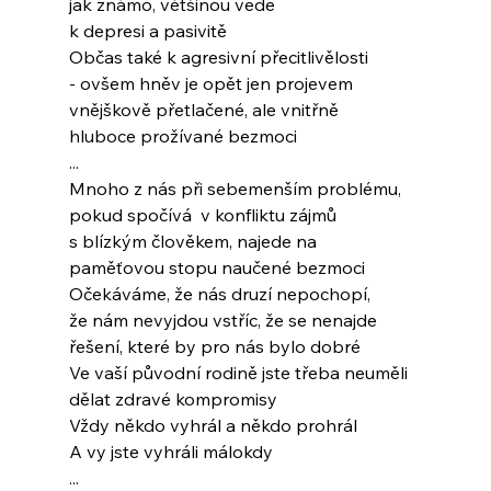
jak známo, většinou vede
k depresi a pasivitě
Občas také k agresivní přecitlivělosti
- ovšem hněv je opět jen projevem
vnějškově přetlačené, ale vnitřně
hluboce prožívané bezmoci
...
Mnoho z nás při sebemenším problému,
pokud spočívá  v konfliktu zájmů
s blízkým člověkem, najede na
paměťovou stopu naučené bezmoci
Očekáváme, že nás druzí nepochopí,
že nám nevyjdou vstříc, že se nenajde
řešení, které by pro nás bylo dobré
Ve vaší původní rodině jste třeba neuměli
dělat zdravé kompromisy
Vždy někdo vyhrál a někdo prohrál
A vy jste vyhráli málokdy
...