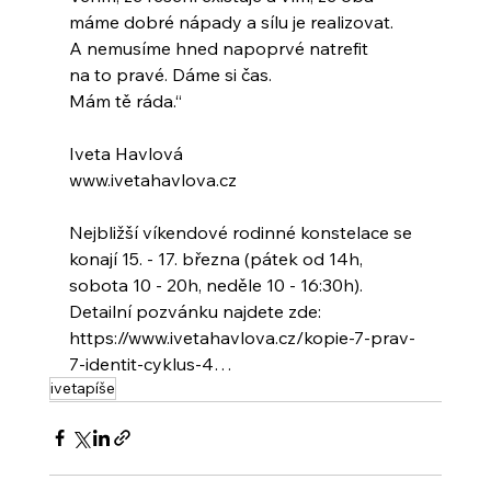
máme dobré nápady a sílu je realizovat.
A nemusíme hned napoprvé natrefit
na to pravé. Dáme si čas.
Mám tě ráda.“
Iveta Havlová
www.ivetahavlova.cz
Nejbližší víkendové rodinné konstelace se 
konají 15. - 17. března (pátek od 14h, 
sobota 10 - 20h, neděle 10 - 16:30h). 
Detailní pozvánku najdete zde: 
https://www.ivetahavlova.cz/kopie-7-prav-
7-identit-cyklus-4…
ivetapíše