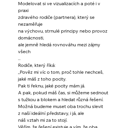
Modelovat si ve vizualizacích a poté i v 
praxi
zdravého rodiče (partnera), který se 
nezaměřuje
na výchovu, strnulé principy nebo provoz 
domácnosti,
ale jemně hledá rovnováhu mezi zájmy 
všech
...
Rodiče, který říká:
„Pověz mi víc o tom, proč tohle nechceš,
jaké máš z toho pocity.
Pak ti řeknu, jaké pocity mám já.
A pak, pokud máš čas, si můžeme sednout
s tužkou a blokem a hledat různá řešení.
Možná budeme muset oba trochu slevit
z naší ideální představy, i já, ale
náš vztah mi za to stojí.
Věřím, že řešení existuje a vím, že oba