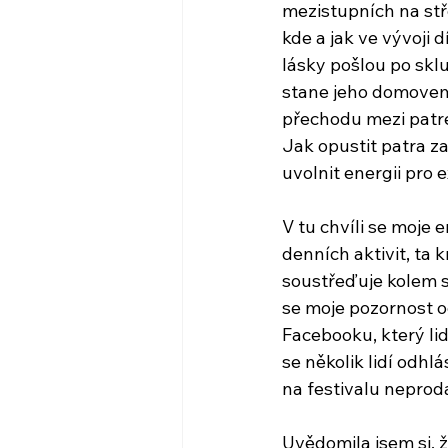
mezistupních na stř
kde a jak ve vývoji d
lásky pošlou po sklu
stane jeho domovem. 
přechodu mezi patre
Jak opustit patra za
uvolnit energii pro 
V tu chvíli se moje
denních aktivit, ta 
soustřeďuje kolem si
se moje pozornost od
Facebooku, který lid
se několik lidí odhl
na festivalu neproda
Uvědomila jsem si, ž