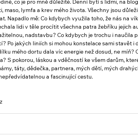
diné, co je pro mně důležité. Denní bytí s lidmi, na blo
sti, maso, lymfa a krev mého života. Všechny jsou důlež
t. Napadlo mě: Co kdybych využila toho, že nás na v
ala lidi v těle procítit všechna patra žebříku jejich au
itelnou, nadstavbu? Co kdybych je trochu i naučila p
í? Po jakých liniích si mohou konstelace sami stavět i
ílku mého dortu dala víc energie než dosud, ne míň? 
ila? S pokorou, láskou a vděčností ke všem darům, kter
mámy, táty, dědečka, partnera, mých dětí, mých drahých
nepředvídatelnou a fascinující cestu.
z