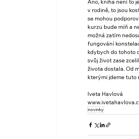
Ano, kniha není to je
v rodině, to jsou ko
se mohou podporova
kurzu bude míň a nech
možná zatím nedosaž
fungování konstelac
kdybych do tohoto d
svůj život zase zcel
života dostala. Od 
kterými jdeme tuto 
Iveta Havlová
www.ivetahavlova.c
novinky