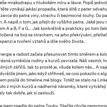
eše mrakodrapu v hlubokém míru a lásce. Popiš jednotl
ítěte vznikají jakási propadla, která dítě z pater odvahy,
zavce do patra viny, strachu či bezmocné touhy. Do pat
A napiš o tom, jak přejít do vyššího patra. Jaké jsou 
m A a B, F a G... Jak konkrétně a prakticky po tom žeb
ložená na boji se strachem, na jeho překrývání, přetla
expanzi a tvoření vztahů a díla svého života.
 energie a radost začala přesunovat tímto směrem a kol
krásná symbióza rodiny a kurzů zavrzala. Náš vesmír, h
lných zářičů, tak to prostě je, všude kolem nás... A naj
vrátila jinam, jako když střihneš, se cosi pokazilo s a
em posílá do timeline mé blogy. Totéž se stalo na Link
ásilo z mých kurzů a nádherné náramky, které vytvářejí
ly tak dobře, jak si zaslouží.
e jsem spadla do patra Touhy. Stačila chvíle nepozorno