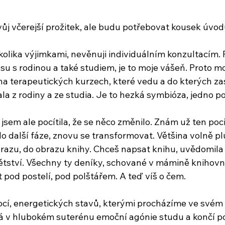
vůj včerejší prožitek, ale budu potřebovat kousek úvo
ěkolika výjimkami, nevěnuji individuálním konzultacím.
času s rodinou a také studiem, je to moje vášeň. Proto m
a terapeutických kurzech, které vedu a do kterých z
la z rodiny a ze studia. Je to hezká symbióza, jedno p
jsem ale pocítila, že se něco změnilo. Znám už ten poc
do další fáze, znovu se transformovat. Většina volně pl
razu, do obrazu knihy. Chceš napsat knihu, uvědomila j
 dětství. Všechny ty deníky, schované v mámině knihovn
ot pod postelí, pod polštářem. A teď víš o čem.
ocí, energetických stavů, kterými procházíme ve svém v
ná v hlubokém suterénu emoční agónie studu a končí 