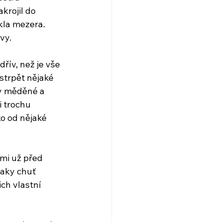
krojil do 
kla mezera. 
vy.
řív, než je vše 
strpět nějaké 
ty měděné a 
i trochu 
o od nějaké 
mi už před 
taky chuť 
ich vlastní 