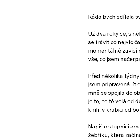
Ráda bych sdílela s
Už dva roky se, s n
se trávit co nejvíc 
momentálně závisí n
vše, co jsem načerpa
Před několika týdny 
jsem připravená jít 
mně se spojila do ob
je to, co tě volá od
knih, v krabici od b
Napiš o stupnici em
žebříku, která začí