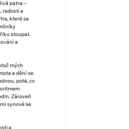
ivá patra – 
 radosti a 
ra, které se 
milníky 
říku stoupat. 
čování a 
otoč mých 
mota a dění se 
ednou, poté, co 
lgoritmem 
edIn. Zároveň 
 mí synové se 
sti a 