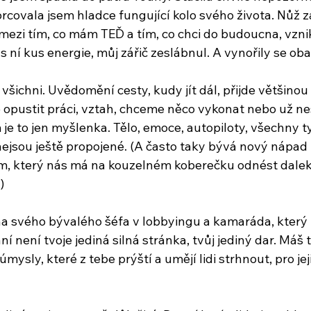
covala jsem hladce fungující kolo svého života. Nůž za
 mezi tím, co mám TEĎ a tím, co chci do budoucna, vzni
 ní kus energie, můj zářič zeslábnul. A vynořily se oba
šichni. Uvědomění cesty, kudy jít dál, přijde většinou d
opustit práci, vztah, chceme něco vykonat nebo už ne
 je to jen myšlenka. Tělo, emoce, autopiloty, všechny 
nejsou ještě propojené. (A často taky bývá nový nápad 
, který nás má na kouzelném koberečku odnést dalek
)
a svého bývalého šéfa v lobbyingu a kamaráda, který 
ní není tvoje jediná silná stránka, tvůj jediný dar. Máš 
ysly, které z tebe prýští a umějí lidi strhnout, pro jej