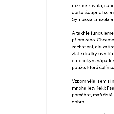
rozkouskovala, napor
dortu, šoupnul se a
Symbióza zmizela a s
A takhle fungujeme v
připraveno. Chceme 
zacházení, ale zatím
zlaté drátky uvnitř 
euforickým nápadem
potíže, které čelíme.
Vzpomněla jsem si n
mnoha lety řekl: Psa
pomáhat, máš čisté úm
dobro.