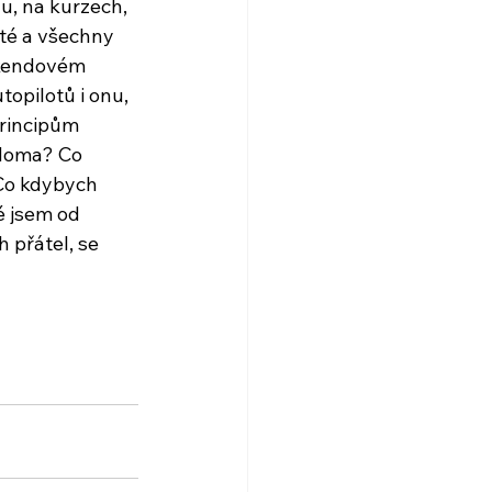
gu, na kurzech, 
ité a všechny 
íkendovém 
topilotů i onu, 
rincipům 
 doma? Co 
Co kdybych 
é jsem od 
 přátel, se 