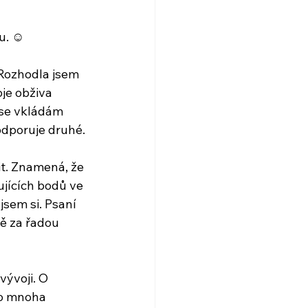
du. ☺
 Rozhodla jsem 
oje obživa 
ase vkládám 
odporuje druhé.
it. Znamená, že 
ujících bodů ve 
sem si. Psaní 
ě za řadou 
ývoji. O 
po mnoha 