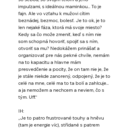
impulzami, s ideálnou maminkou... To je 
fajn. Ale vo vzťahu k mužovi cítim 
beznádej, bezmoc, bolesť. Je to ok, je to 
len nejaké fáza, ktorá má svoje miesto? 
Kedy sa čo može zmeniť, keď s ním nie 
som schopná hovoriť, spojiť sa s ním, 
otvoriť sa mu? Nedokážem prinášať a 
organizovať pre nás pekné chvíle, nemám 
na to kapacitu a hlavne mám 
presvedčenie a pocity, že on tam nie je, že 
je stále niekde zanorený, odpojený, že je to 
celé na mne, celé ma to ta bolí a zahlcuje... 
a ja nemožem a nechcem a neviem, čo s 
tým. Uff.“
IH:
„Je to patro frustrované touhy a hněvu 
(tam je energie víc), střídané s patrem 