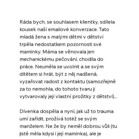
Ráda bych, se souhlasem klientky, sdílela 
kousek naší emailové konverzace. Tato 
mladá žena s malými dětmi v dětství 
trpěla nedostatkem pozornosti své 
maminky. Máma se věnovala jen 
mechanickému pečování, chodila do 
práce. Neuměla se uvolnit a se svým 
dítětem si hrát, být z něj nadšená, 
vyzařovat radost z kontaktu (samozřejmě 
za to nemohla, do tohoto tvaru ji 
vytvarovaly její vlastní prožitky z dětství)...
Dívenka dospěla a nyní, jak už to trauma 
umí zařídit, prožívá totéž se svým 
manželem. Ne že by neměl dobrou vůli (tu 
jistě měla kdysi i její maminka), ale je 