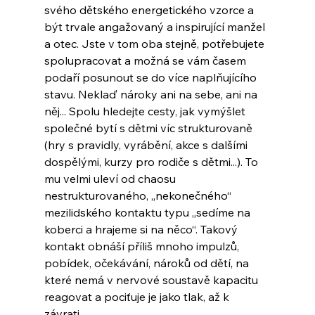
svého dětského energetického vzorce a 
být trvale angažovaný a inspirující manžel 
a otec. Jste v tom oba stejně, potřebujete 
spolupracovat a možná se vám časem 
podaří posunout se do více naplňujícího 
stavu. Neklaď nároky ani na sebe, ani na 
něj... Spolu hledejte cesty, jak vymýšlet 
společné bytí s dětmi víc strukturovaně 
(hry s pravidly, vyrábění, akce s dalšími 
dospělými, kurzy pro rodiče s dětmi...). To 
mu velmi uleví od chaosu 
nestrukturovaného, „nekonečného“ 
mezilidského kontaktu typu „sedíme na 
koberci a hrajeme si na něco“. Takový 
kontakt obnáší příliš mnoho impulzů, 
pobídek, očekávání, nároků od dětí, na 
které nemá v nervové soustavě kapacitu 
reagovat a pociťuje je jako tlak, až k 
závrati...