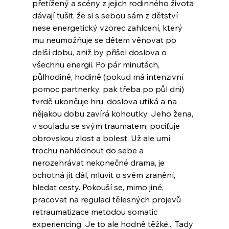
přetížený a scény z jejich rodinného života 
dávají tušit, že si s sebou sám z dětství 
nese energetický vzorec zahlcení, který 
mu neumožňuje se dětem věnovat po 
delší dobu, aniž by přišel doslova o 
všechnu energii. Po pár minutách, 
půlhodině, hodině (pokud má intenzivní 
pomoc partnerky, pak třeba po půl dni) 
tvrdě ukončuje hru, doslova utíká a na 
nějakou dobu zavírá kohoutky. Jeho žena, 
v souladu se svým traumatem, pociťuje 
obrovskou zlost a bolest. Už ale umí 
trochu nahlédnout do sebe a 
nerozehrávat nekonečné drama, je 
ochotná jít dál, mluvit o svém zranění, 
hledat cesty. Pokouší se, mimo jiné, 
pracovat na regulaci tělesných projevů 
retraumatizace metodou somatic 
experiencing. Je to ale hodně těžké... Tady 