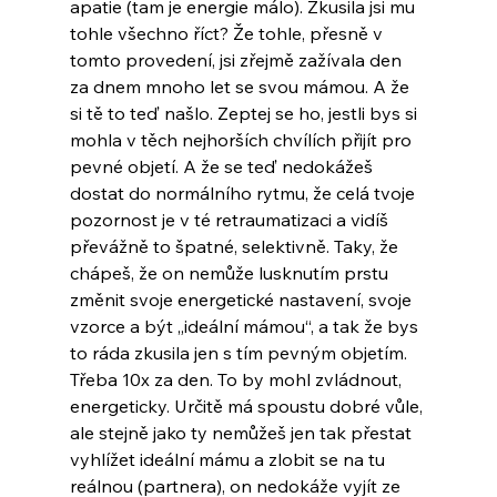
apatie (tam je energie málo). Zkusila jsi mu 
tohle všechno říct? Že tohle, přesně v 
tomto provedení, jsi zřejmě zažívala den 
za dnem mnoho let se svou mámou. A že 
si tě to teď našlo. Zeptej se ho, jestli bys si 
mohla v těch nejhorších chvílích přijít pro 
pevné objetí. A že se teď nedokážeš 
dostat do normálního rytmu, že celá tvoje 
pozornost je v té retraumatizaci a vidíš 
převážně to špatné, selektivně. Taky, že 
chápeš, že on nemůže lusknutím prstu 
změnit svoje energetické nastavení, svoje 
vzorce a být „ideální mámou“, a tak že bys 
to ráda zkusila jen s tím pevným objetím. 
Třeba 10x za den. To by mohl zvládnout, 
energeticky. Určitě má spoustu dobré vůle, 
ale stejně jako ty nemůžeš jen tak přestat 
vyhlížet ideální mámu a zlobit se na tu 
reálnou (partnera), on nedokáže vyjít ze 