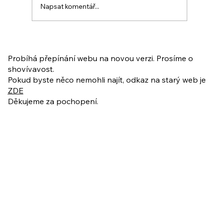
Napsat komentář...
PO VELIKONOCÍCH + Nahrávka
ukázkové lekce
Probíhá přepínání webu na novou verzi. Prosíme o
shovívavost.
Pokud byste něco nemohli najít, odkaz na starý web je
ZDE
Děkujeme za pochopení.