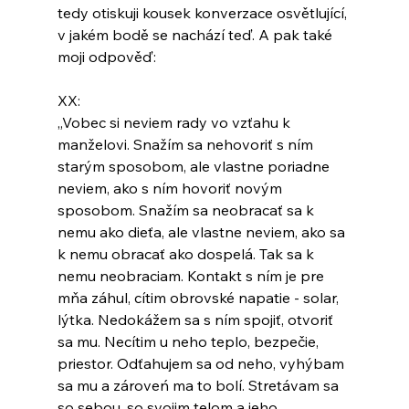
tedy otiskuji kousek konverzace osvětlující, 
v jakém bodě se nachází teď. A pak také 
moji odpověď:
XX:
„Vobec si neviem rady vo vzťahu k 
manželovi. Snažím sa nehovoriť s ním 
starým sposobom, ale vlastne poriadne 
neviem, ako s ním hovoriť novým 
sposobom. Snažím sa neobracať sa k 
nemu ako dieťa, ale vlastne neviem, ako sa 
k nemu obracať ako dospelá. Tak sa k 
nemu neobraciam. Kontakt s ním je pre 
mňa záhul, cítim obrovské napatie - solar, 
lýtka. Nedokážem sa s ním spojiť, otvoriť 
sa mu. Necítim u neho teplo, bezpečie, 
priestor. Odťahujem sa od neho, vyhýbam 
sa mu a zároveń ma to bolí. Stretávam sa 
so sebou, so svojim telom a jeho 