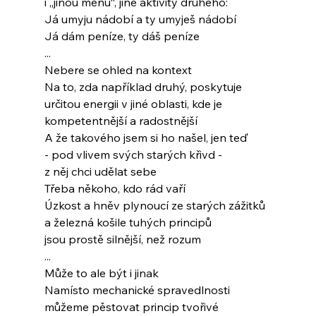
i „jinou měnu“, jiné aktivity druhého:
Já umyju nádobí a ty umyješ nádobí
Já dám peníze, ty dáš peníze
...
Nebere se ohled na kontext
Na to, zda například druhý, poskytuje
určitou energii v jiné oblasti, kde je
kompetentnější a radostnější
A že takového jsem si ho našel, jen teď
- pod vlivem svých starých křivd -
z něj chci udělat sebe
Třeba někoho, kdo rád vaří
Úzkost a hněv plynoucí ze starých zážitků
a železná košile tuhých principů
jsou prostě silnější, než rozum
...
Může to ale být i jinak
Namísto mechanické spravedlnosti
můžeme pěstovat princip tvořivé 