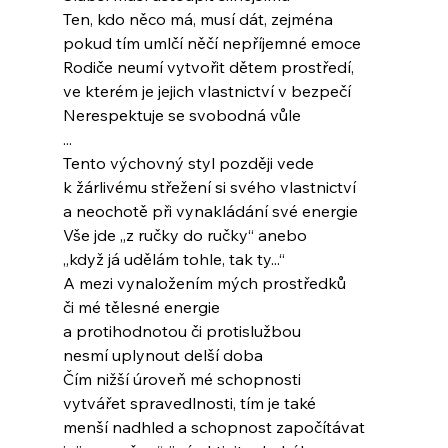
Ten, kdo něco má, musí dát, zejména
pokud tím umlčí něčí nepříjemné emoce
Rodiče neumí vytvořit dětem prostředí,
ve kterém je jejich vlastnictví v bezpečí
Nerespektuje se svobodná vůle
...
Tento výchovný styl později vede
k žárlivému střežení si svého vlastnictví
a neochotě při vynakládání své energie
Vše jde „z ručky do ručky“ anebo
„když já udělám tohle, tak ty...“
A mezi vynaložením mých prostředků
či mé tělesné energie
a protihodnotou či protislužbou
nesmí uplynout delší doba
Čím nižší úroveň mé schopnosti
vytvářet spravedlnosti, tím je také
menší nadhled a schopnost započítávat