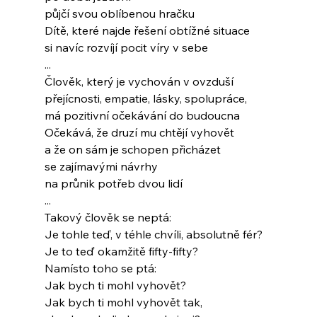
půjčí svou oblíbenou hračku
Dítě, které najde řešení obtížné situace
si navíc rozvíjí pocit víry v sebe
...
Člověk, který je vychován v ovzduší
přejícnosti, empatie, lásky, spolupráce,
má pozitivní očekávání do budoucna
Očekává, že druzí mu chtějí vyhovět
a že on sám je schopen přicházet
se zajímavými návrhy
na průnik potřeb dvou lidí
...
Takový člověk se neptá:
Je tohle teď, v téhle chvíli, absolutně fér?
Je to teď okamžitě fifty-fifty?
Namísto toho se ptá:
Jak bych ti mohl vyhovět?
Jak bych ti mohl vyhovět tak,