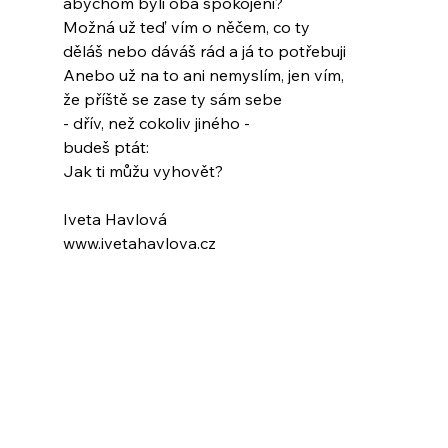
abychom byli oba spokojeni?
Možná už teď vím o něčem, co ty
děláš nebo dáváš rád a já to potřebuji
Anebo už na to ani nemyslím, jen vím,
že příště se zase ty sám sebe
- dřív, než cokoliv jiného -
budeš ptát:
Jak ti můžu vyhovět?
Iveta Havlová
www.ivetahavlova.cz