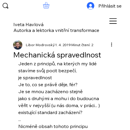
Přihlásit se
Iveta Havlová
Autorka a lektorka vnitřní transformace
Libor Modrovský
1. 4. 2019
Minut čtení: 2
Mechanická spravedlnost
Jeden z principů, na kterých my lidé
stavíme svůj pocit bezpečí,
je spravedlnost
Je to, co se právě děje, fér?
Je se mnou zacházeno stejně
jako s druhými a mohu i do budoucna
věřit v nejvyšší (u nás doma, v práci... )
existující standard zacházení?
...
Nicméně obsah tohoto principu