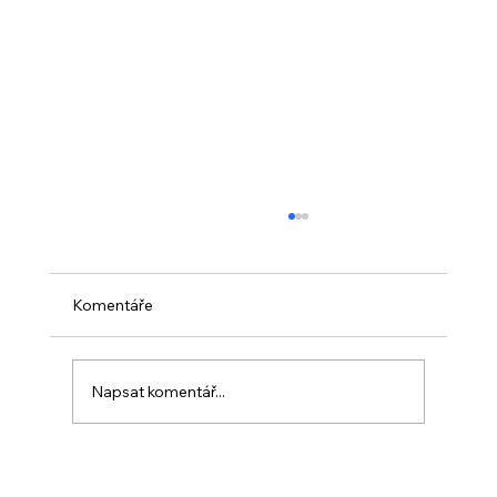
Komentáře
Napsat komentář...
PO VELIKONOCÍCH + Nahrávka