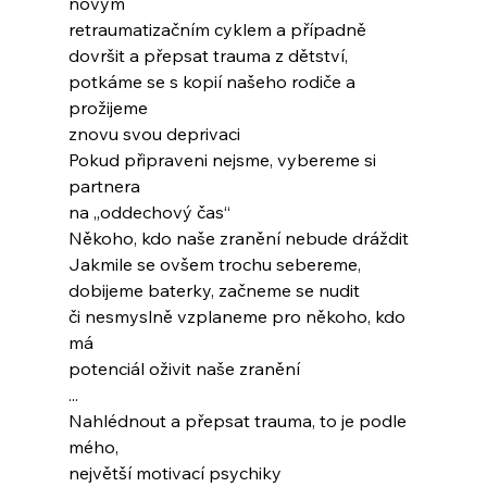
novým
retraumatizačním cyklem a případně
dovršit a přepsat trauma z dětství,
potkáme se s kopií našeho rodiče a 
prožijeme
znovu svou deprivaci
Pokud připraveni nejsme, vybereme si 
partnera
na „oddechový čas“
Někoho, kdo naše zranění nebude dráždit
Jakmile se ovšem trochu sebereme,
dobijeme baterky, začneme se nudit
či nesmyslně vzplaneme pro někoho, kdo 
má
potenciál oživit naše zranění
...
Nahlédnout a přepsat trauma, to je podle 
mého,
největší motivací psychiky