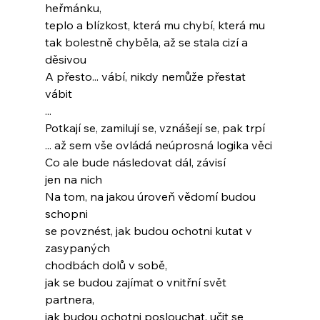
heřmánku,
teplo a blízkost, která mu chybí, která mu
tak bolestně chyběla, až se stala cizí a 
děsivou
A přesto... vábí, nikdy nemůže přestat 
vábit
...
Potkají se, zamilují se, vznášejí se, pak trpí
... až sem vše ovládá neúprosná logika věci
Co ale bude následovat dál, závisí
jen na nich
Na tom, na jakou úroveň vědomí budou 
schopni
se povznést, jak budou ochotni kutat v 
zasypaných
chodbách dolů v sobě,
jak se budou zajímat o vnitřní svět 
partnera,
jak budou ochotni poslouchat, učit se 