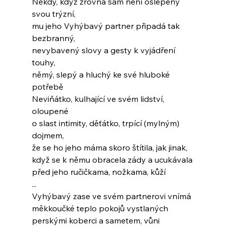
Někdy, když zrovna sám není oslepený 
svou trýzní,
mu jeho Vyhýbavý partner připadá tak 
bezbranný,
nevybavený slovy a gesty k vyjádření 
touhy,
němý, slepý a hluchý ke své hluboké 
potřebě
Neviňátko, kulhající ve svém lidství, 
oloupené
o slast intimity, děťátko, trpící (mylným) 
dojmem,
že se ho jeho máma skoro štítila, jak jinak,
když se k němu obracela zády a ucukávala
před jeho ručičkama, nožkama, kůží
...
Vyhýbavý zase ve svém partnerovi vnímá
měkkoučké teplo pokojů vystlaných
perskými koberci a sametem, vůni 