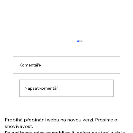
Komentáře
Napsat komentář...
PO VELIKONOCÍCH + Nahrávka
ukázkové lekce
Probíhá přepínání webu na novou verzi. Prosíme o
shovívavost.
Pokud byste něco nemohli najít, odkaz na starý web je