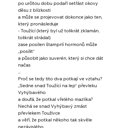
po určitou dobu podaří setřást okovy 
děsu z blízkosti
a může se projevovat dokonce jako ten, 
který pronásleduje
- Toužící (který byl už tolikrát zklamán, 
tolikrát strádal)
zase posílen štamprlí hormonů může 
„posílit“
a působit jako suverén, který si chce dát 
načas
...
Proč se tedy tito dva potkají ve vztahu?
„Sedne snad Toužící na lep“ převleku 
Vyhýbavého
a doufá, že potkal vřelého mazlíka?
Nechá se snad Vyhýbavý zmást 
převlekem Touživce
a věří, že potkal někoho tak skvěle 
nezávislého,