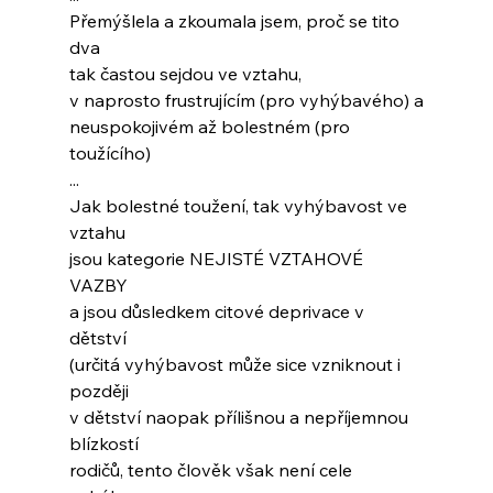
Přemýšlela a zkoumala jsem, proč se tito 
dva
tak častou sejdou ve vztahu,
v naprosto frustrujícím (pro vyhýbavého) a
neuspokojivém až bolestném (pro 
toužícího)
...
Jak bolestné toužení, tak vyhýbavost ve 
vztahu
jsou kategorie NEJISTÉ VZTAHOVÉ 
VAZBY
a jsou důsledkem citové deprivace v 
dětství
(určitá vyhýbavost může sice vzniknout i 
později
v dětství naopak přílišnou a nepříjemnou 
blízkostí
rodičů, tento člověk však není cele 