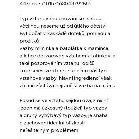
44/posts/10157163043792855
...
Typ vztahového chování si s sebou
většinou neseme už od útlého dětství
Byl počat v kaskádě doteků, pohledu a 
prožitků
vazby miminka a batolátka k mamince,
a lehce dotvarován vztahem k tatínkovi a
také pozorováním vztahu rodičů
To je směs, ze které je upečen náš typ
vztahové vazby, hlavní ingrediencí však
zřejmě zůstává nejranější vazba na mámu
...
Pokud se ve vztahu sejdou dva, z nichž
jeden má úzkostný (toužící) typ vazby
a druhý vyhýbavý typ vazby, je snaha
o zachování ideální blízkosti
neřešitelným problémem
...