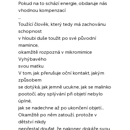
Pokud na to schází energie, obdaruje nás
vhodnou kompenzací
...
Toužící člověk, který tedy má zachovánu 
schopnost
v hloubi duše toužit po své původní 
mamince,
okamžitě rozpozná v mikromimice 
Vyhýbavého
svou matku
V tom, jak přerušuje oční kontakt, jakým 
způsobem
se dotýká, jak jemně ucukne, jak se malinko
pootočí, aby splývání při objetí nebylo 
úplné,
jak se nadechne až po ukončení objetí...
Okamžitě po něm zatouží, protože v 
dětství nikdy
nepřestal doufat, že nakonec dokáže svou 