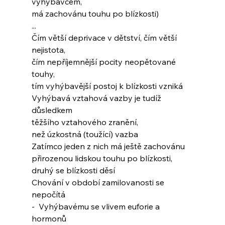
vyhýbavcem,
má zachovánu touhu po blízkosti)
...
Čím větší deprivace v dětství, čím větší 
nejistota,
čím nepříjemnější pocity neopětované 
touhy,
tím vyhýbavější postoj k blízkosti vzniká
Vyhýbavá vztahová vazby je tudíž 
důsledkem
těžšího vztahového zranění,
než úzkostná (toužící) vazba
Zatímco jeden z nich má ještě zachovánu
přirozenou lidskou touhu po blízkosti,
druhý se blízkosti děsí
Chování v období zamilovanosti se 
nepočítá
-  Vyhýbavému se vlivem euforie a 
hormonů