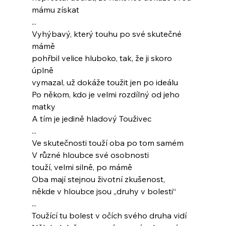
mámu získat
...
Vyhýbavý, který touhu po své skutečné 
mámě
pohřbil velice hluboko, tak, že ji skoro 
úplně
vymazal, už dokáže toužit jen po ideálu
Po někom, kdo je velmi rozdílný od jeho 
matky
A tím je jedině hladový Touživec
...
Ve skutečnosti touží oba po tom samém
V různé hloubce své osobnosti
touží, velmi silně, po mámě
Oba mají stejnou životní zkušenost,
někde v hloubce jsou „druhy v bolesti“
...
Toužící tu bolest v očích svého druha vidí