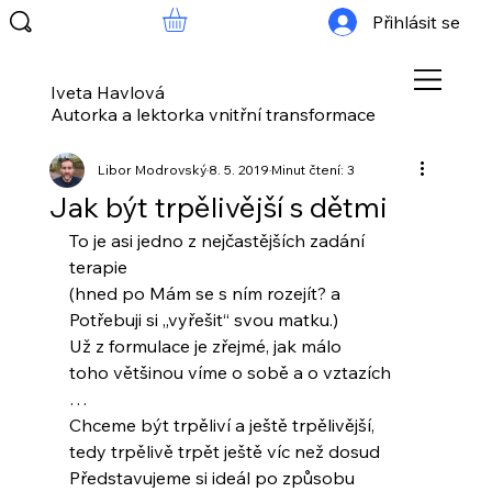
Přihlásit se
Iveta Havlová
Autorka a lektorka vnitřní transformace
Libor Modrovský
8. 5. 2019
Minut čtení: 3
Jak být trpělivější s dětmi
To je asi jedno z nejčastějších zadání 
terapie
(hned po Mám se s ním rozejít? a
Potřebuji si „vyřešit“ svou matku.)
Už z formulace je zřejmé, jak málo
toho většinou víme o sobě a o vztazích
…
Chceme být trpěliví a ještě trpělivější,
tedy trpělivě trpět ještě víc než dosud
Představujeme si ideál po způsobu