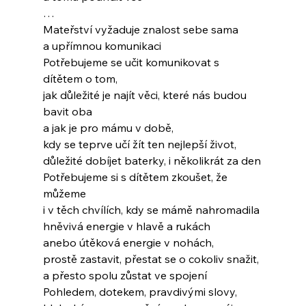
…
Mateřství vyžaduje znalost sebe sama
a upřímnou komunikaci
Potřebujeme se učit komunikovat s 
dítětem o tom,
jak důležité je najít věci, které nás budou 
bavit oba
a jak je pro mámu v době,
kdy se teprve učí žít ten nejlepší život,
důležité dobíjet baterky, i několikrát za den
Potřebujeme si s dítětem zkoušet, že 
můžeme
i v těch chvílích, kdy se mámě nahromadila
hněvivá energie v hlavě a rukách
anebo útěková energie v nohách,
prostě zastavit, přestat se o cokoliv snažit,
a přesto spolu zůstat ve spojení
Pohledem, dotekem, pravdivými slovy,