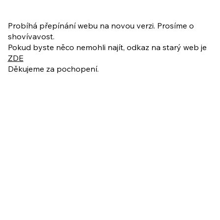
PO VELIKONOCÍCH + Nahrávka
ukázkové lekce
Probíhá přepínání webu na novou verzi. Prosíme o
shovívavost.
Pokud byste něco nemohli najít, odkaz na starý web je
ZDE
Děkujeme za pochopení.