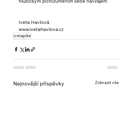
hlubokým porozuměním sebe navzájem
Iveta Havlová
www.ivetahavlova.cz
ivetapíše
Zobrazit vše
Nejnovější příspěvky