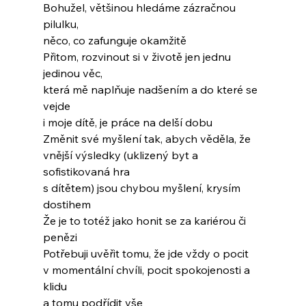
Bohužel, většinou hledáme zázračnou 
pilulku,
něco, co zafunguje okamžitě
Přitom, rozvinout si v životě jen jednu 
jedinou věc,
která mě naplňuje nadšením a do které se 
vejde
i moje dítě, je práce na delší dobu
Změnit své myšlení tak, abych věděla, že
vnější výsledky (uklizený byt a 
sofistikovaná hra
s dítětem) jsou chybou myšlení, krysím 
dostihem
Že je to totéž jako honit se za kariérou či 
penězi
Potřebuji uvěřit tomu, že jde vždy o pocit
v momentální chvíli, pocit spokojenosti a 
klidu
a tomu podřídit vše