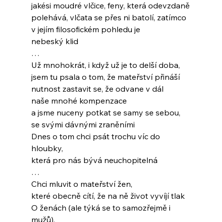
jakési moudré vlčice, feny, která odevzdaně
polehává, vlčata se přes ni batolí, zatímco
v jejím filosofickém pohledu je
nebeský klid
…
Už mnohokrát, i když už je to delší doba,
jsem tu psala o tom, že mateřství přináší
nutnost zastavit se, že odvane v dál
naše mnohé kompenzace
a jsme nuceny potkat se samy se sebou,
se svými dávnými zraněními
Dnes o tom chci psát trochu víc do 
hloubky,
která pro nás bývá neuchopitelná
…
Chci mluvit o mateřství žen,
které obecně cítí, že na ně život vyvíjí tlak
O ženách (ale týká se to samozřejmě i 
mužů),