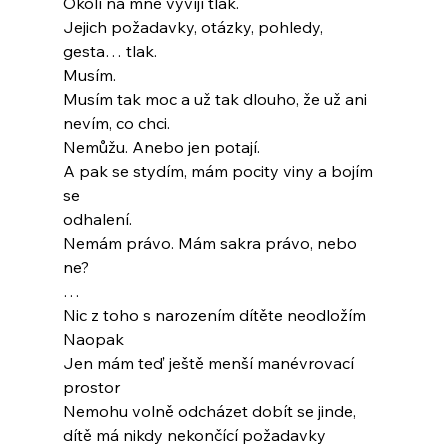
Okolí na mně vyvíjí tlak.
Jejich požadavky, otázky, pohledy, 
gesta… tlak.
Musím.
Musím tak moc a už tak dlouho, že už ani
nevím, co chci.
Nemůžu. Anebo jen potají.
A pak se stydím, mám pocity viny a bojím 
se
odhalení.
Nemám právo. Mám sakra právo, nebo 
ne?
…
Nic z toho s narozením dítěte neodložím
Naopak
Jen mám teď ještě menší manévrovací 
prostor
Nemohu volně odcházet dobít se jinde,
dítě má nikdy nekončící požadavky