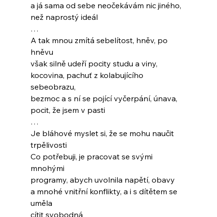
a já sama od sebe neočekávám nic jiného,
než naprostý ideál
…
A tak mnou zmítá sebelítost, hněv, po 
hněvu
však silně udeří pocity studu a viny,
kocovina, pachuť z kolabujícího 
sebeobrazu,
bezmoc a s ní se pojící vyčerpání, únava,
pocit, že jsem v pasti
…
Je bláhové myslet si, že se mohu naučit 
trpělivosti
Co potřebuji, je pracovat se svými 
mnohými
programy, abych uvolnila napětí, obavy
a mnohé vnitřní konflikty, a i s dítětem se 
uměla
cítit svobodná