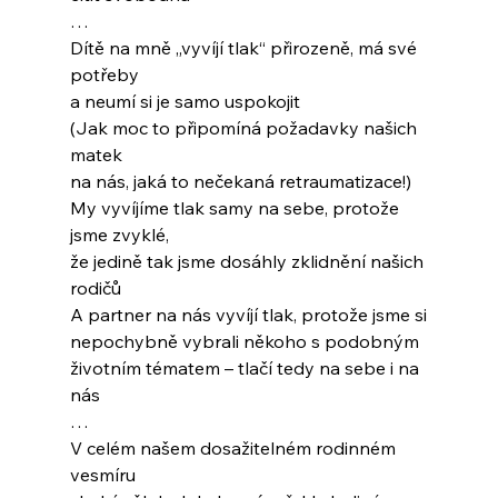
…
Dítě na mně „vyvíjí tlak“ přirozeně, má své 
potřeby
a neumí si je samo uspokojit
(Jak moc to připomíná požadavky našich 
matek
na nás, jaká to nečekaná retraumatizace!)
My vyvíjíme tlak samy na sebe, protože 
jsme zvyklé,
že jedině tak jsme dosáhly zklidnění našich 
rodičů
A partner na nás vyvíjí tlak, protože jsme si
nepochybně vybrali někoho s podobným
životním tématem – tlačí tedy na sebe i na 
nás
…
V celém našem dosažitelném rodinném 
vesmíru