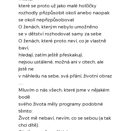
které se proto už jako malé holčičky
rozhodly přizpůsobit okolí anebo naopak
se okolí nepřizpůsobovat
O ženách, kterým nebylo umožněno
se v dětství rozhodovat samy za sebe
O ženách, které proto neví, co je vlastně 
baví,
hledají, zatím ještě přeskakují,
nejsou ustálené, možná ani v citech, ale 
jistě ne
v náhledu na sebe, svá přání, životní obraz
…
Mluvím o nás všech, které jsme v nějakém 
bodě
svého života měly programy podobné 
těmto:
Život mě nebaví, nevím, co se sebou (a tak
chci dítě).