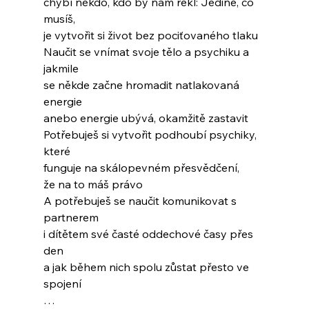
chybí někdo, kdo by nám řekl: Jediné, co 
musíš,
je vytvořit si život bez pociťovaného tlaku
Naučit se vnímat svoje tělo a psychiku a 
jakmile
se někde začne hromadit natlakovaná 
energie
anebo energie ubývá, okamžitě zastavit
Potřebuješ si vytvořit podhoubí psychiky, 
které
funguje na skálopevném přesvědčení,
že na to máš právo
A potřebuješ se naučit komunikovat s 
partnerem
i dítětem své časté oddechové časy přes 
den
a jak během nich spolu zůstat přesto ve 
spojení
…