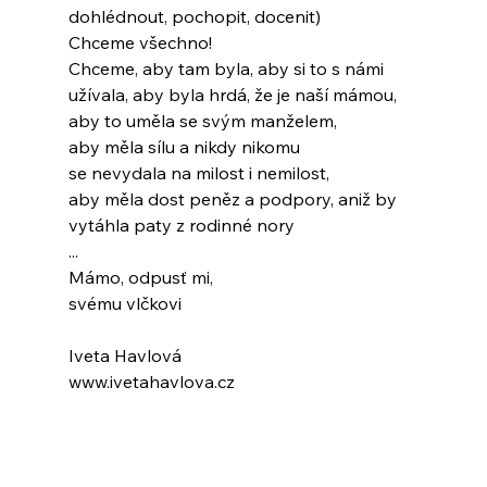
dohlédnout, pochopit, docenit)
Chceme všechno!
Chceme, aby tam byla, aby si to s námi
užívala, aby byla hrdá, že je naší mámou,
aby to uměla se svým manželem,
aby měla sílu a nikdy nikomu
se nevydala na milost i nemilost,
aby měla dost peněz a podpory, aniž by
vytáhla paty z rodinné nory
...
Mámo, odpusť mi,
svému vlčkovi
Iveta Havlová
www.ivetahavlova.cz