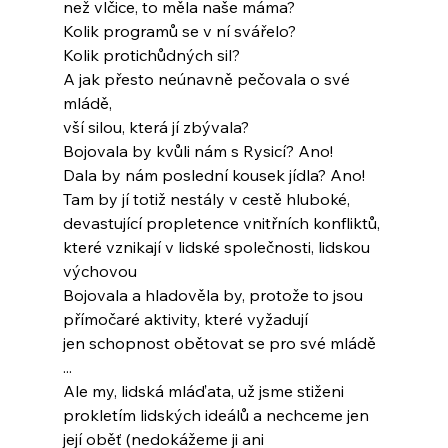
než vlčice, to měla naše máma?
Kolik programů se v ní svářelo?
Kolik protichůdných sil?
A jak přesto neúnavně pečovala o své 
mládě,
vší silou, která jí zbývala?
Bojovala by kvůli nám s Rysicí? Ano!
Dala by nám poslední kousek jídla? Ano!
Tam by jí totiž nestály v cestě hluboké,
devastující propletence vnitřních konfliktů,
které vznikají v lidské společnosti, lidskou 
výchovou
Bojovala a hladověla by, protože to jsou
přímočaré aktivity, které vyžadují
jen schopnost obětovat se pro své mládě
...
Ale my, lidská mláďata, už jsme stiženi
prokletím lidských ideálů a nechceme jen
její oběť (nedokážeme ji ani