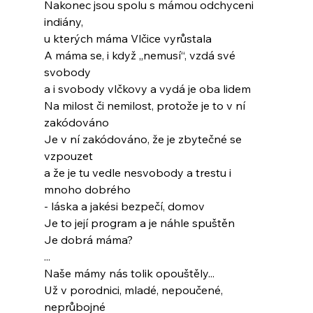
Nakonec jsou spolu s mámou odchyceni 
indiány,
u kterých máma Vlčice vyrůstala
A máma se, i když „nemusí“, vzdá své 
svobody
a i svobody vlčkovy a vydá je oba lidem
Na milost či nemilost, protože je to v ní 
zakódováno
Je v ní zakódováno, že je zbytečné se 
vzpouzet
a že je tu vedle nesvobody a trestu i 
mnoho dobrého
- láska a jakési bezpečí, domov
Je to její program a je náhle spuštěn
Je dobrá máma?
...
Naše mámy nás tolik opouštěly...
Už v porodnici, mladé, nepoučené, 
neprůbojné