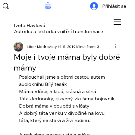
Přihlásit se
Iveta Havlová
Autorka a lektorka vnitřní transformace
Libor Modrovský
14. 5. 2019
Minut čtení: 3
Moje i tvoje máma byly dobré
mámy
Poslouchali jsme s dětmi cestou autem
audioknihu Bílý tesák
Máma Vlčice, mladá, krásná a silná
Táta Jednooký, zjizvený, zkušený bojovník
Dobrá máma v doupěti s vlčaty
A dobrý táta venku v divočině na lovu,
táta, který se stará a živí rodinu...
...
A pak zima, potravy stále míň a