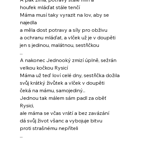
houfek mláďat stále tenčí
Máma musí taky vyrazit na lov, aby se 
najedla
a měla dost potravy a síly pro obživu
a ochranu mláďat, a vlček už je v doupěti
jen s jedinou, malátnou, sestřičkou
...
A nakonec Jednooký zmizí úplně, sežrán
velkou kočkou Rysicí
Máma už teď loví celé dny, sestřička dožila
svůj krátký živůtek a vlček v doupěti
čeká na mámu, samojediný...
Jednou tak málem sám padl za oběť 
Rysici,
ale máma se včas vrátí a bez zavázání
dá svůj život všanc a vybojuje bitvu
proti strašnému nepříteli
...