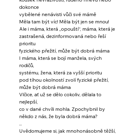
dokonce
vybělené nenávisti vůči své mámě
Měla tam být víc! Měla být jen se mnou!
Ale i máma, která „opouští“, máma, která je
zastrašená, dezinformovaná nebo řeší 
prioritu
fyzického přežití, může být dobrá máma
I máma, která se bojí manžela, svých 
rodičů,
systému, žena, která za vyšší prioritu
pod tíhou okolností zvolí fyzické přežití,
může být dobrá máma
Vlčice, ať už se dělo cokoliv, dělala to 
nejlepší,
co v dané chvíli mohla. Zpochybnil by
někdo z nás, že byla dobrá máma?
...
Uvědomujeme si, jak mnohonásobně těžší,