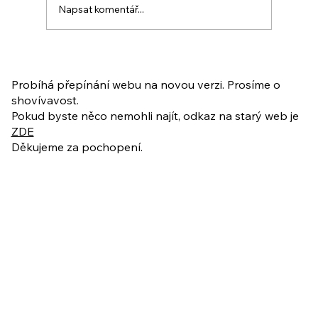
Napsat komentář...
PO VELIKONOCÍCH + Nahrávka
ukázkové lekce
Probíhá přepínání webu na novou verzi. Prosíme o
shovívavost.
Pokud byste něco nemohli najít, odkaz na starý web je
ZDE
Děkujeme za pochopení.