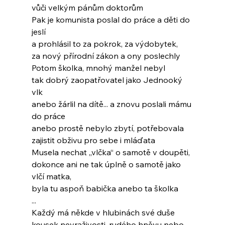
vůči velkým pánům doktorům
Pak je komunista poslal do práce a děti do 
jeslí
a prohlásil to za pokrok, za výdobytek,
za nový přírodní zákon a ony poslechly
Potom školka, mnohý manžel nebyl
tak dobrý zaopatřovatel jako Jednooký 
vlk
anebo žárlil na dítě... a znovu poslali mámu 
do práce
anebo prostě nebylo zbytí, potřebovala
zajistit obživu pro sebe i mláďata
Musela nechat „vlčka“ o samotě v doupěti,
dokonce ani ne tak úplně o samotě jako 
vlčí matka,
byla tu aspoň babička anebo ta školka
...
Každý má někde v hlubinách své duše
kousek nevraživosti, rudého hněvu nebo 