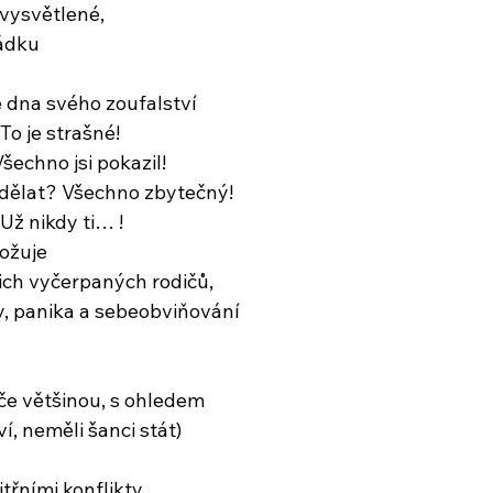
vysvětlené,
hádku
 dna svého zoufalství
To je strašné!
Všechno jsi pokazil!
 dělat? Všechno zbytečný!
Už nikdy ti… !
rožuje
ich vyčerpaných rodičů,
, panika a sebeobviňování
iče většinou, s ohledem
í, neměli šanci stát)
třními konflikty,