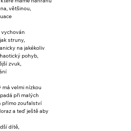
e které máme nahránu
 na, většinou,
tuace
m vychován
jak struny,
anicky na jakékoliv
haotický pohyb,
jší zvuk,
ání
ý má velmi nízkou
opadá při malých
 přímo zoufalství
oraz a teď ještě aby
ší dítě,