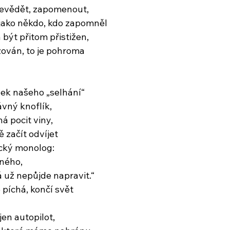
evědět, zapomenout,
 jako někdo, kdo zapomněl
být přitom přistižen,
zován, to je pohroma
ek našeho „selhání“
vný knoflík,
á pocit viny,
 začít odvíjet
cký monolog:
šného,
á už nepůjde napravit.“
e píchá, končí svět
jen autopilot,