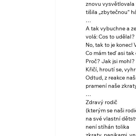
znovu vysvětlovala 
tišila „zbytečnou“ 
…
A tak vybuchne a ze
volá: Cos to udělal? 
No, tak to je konec! 
Co mám teď asi tak
Proč? Jak jsi mohl? 
Křičí, hroutí se, vyh
Odtud, z reakce naš
pramení naše zkraty
…
Zdravý rodič
(kterým se naši rod
na své vlastní dětstv
není stíhán tolika
zkraty, panikami, vni