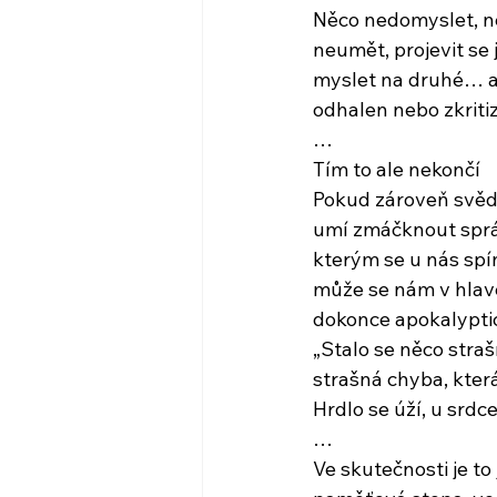
Něco nedomyslet, n
neumět, projevit se
myslet na druhé… a 
odhalen nebo zkriti
…
Tím to ale nekončí
Pokud zároveň svěd
umí zmáčknout sprá
kterým se u nás spín
může se nám v hlavě
dokonce apokalypti
„Stalo se něco stra
strašná chyba, kter
Hrdlo se úží, u srdc
…
Ve skutečnosti je to 