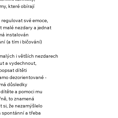
y, které obírají
 regulovat své emoce,
at malé nezdary a jednat
emá instalován
í (a tím i bičování)
 malých i větších nezdarech
t a vydechnout,
popsat dítěti
 samo dezorientované -
o má důsledky
o dítěte a pomoci mu
třně, to znamená
 si, že nezamýšlelo
en spontánní a třeba