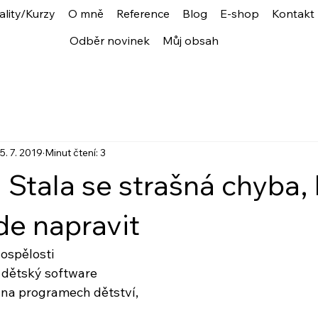
ality/Kurzy
O mně
Reference
Blog
E-shop
Kontakt
Odběr novinek
Můj obsah
5. 7. 2019
Minut čtení: 3
 Stala se strašná chyba, 
de napravit
 dospělosti
j dětský software
í na programech dětství,