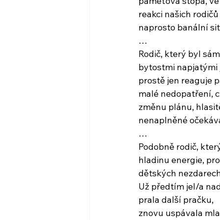
paměťová stopa, v
reakci našich rodičů
naprosto banální si
…
Rodič, který byl sá
bytostmi napjatými 
prostě jen reaguje p
malé nedopatření, c
změnu plánu, hlasitě
nenaplněné očekáv
…
Podobně rodič, kter
hladinu energie, pr
dětských nezdarech
Už předtím jel/a nad
prala další pračku,
znovu uspávala mlad