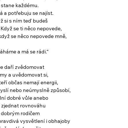
se stane každému.
 a potřebuju se najíst.
ž si s ním teď budeš
 Když se ti něco nepovede,
 když se něco nepovede mně,
máháme a má se rádi.“
ce daří zvědomovat
amy a uvědomovat si,
teří občas nemají energii,
yslí nebo neúmyslně způsobí,
plní dobré vůle anebo
ak zjednat rovnováhu
 dobrým rodičem
ravdivá vysvětlení i obhajoby