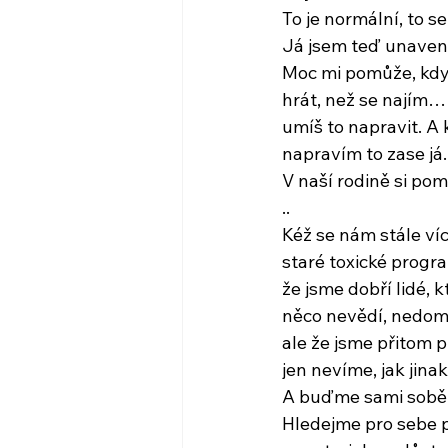
To je normální, to 
Já jsem teď unavená
Moc mi pomůže, kdy
hrát, než se najím…
umíš to napravit. A
napravím to zase já.
V naší rodině si po
..
Kéž se nám stále ví
staré toxické progr
že jsme dobří lidé, k
něco nevědí, nedom
ale že jsme přitom 
jen nevíme, jak jin
A buďme sami sobě
Hledejme pro sebe p