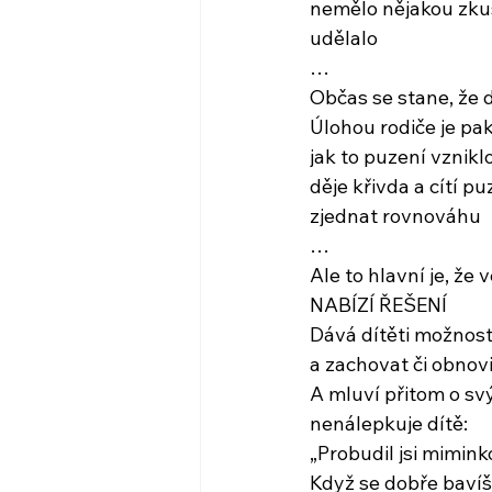
nemělo nějakou zku
udělalo
…
Občas se stane, že 
Úlohou rodiče je pak
jak to puzení vzniklo
děje křivda a cítí 
zjednat rovnováhu
…
Ale to hlavní je, že
NABÍZÍ ŘEŠENÍ
Dává dítěti možnost
a zachovat či obnovi
A mluví přitom o sv
nenálepkuje dítě:
„Probudil jsi miminko
Když se dobře bavíš