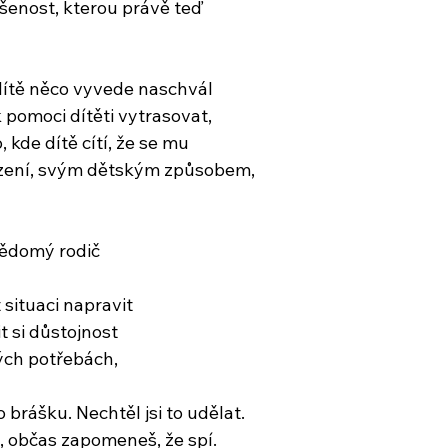
šenost, kterou právě teď
dítě něco vyvede naschvál
 pomoci dítěti vytrasovat,
, kde dítě cítí, že se mu
puzení, svým dětským způsobem,
 vědomý rodič
 situaci napravit
t si důstojnost
ých potřebách,
 brášku. Nechtěl jsi to udělat.
, občas zapomeneš, že spí.