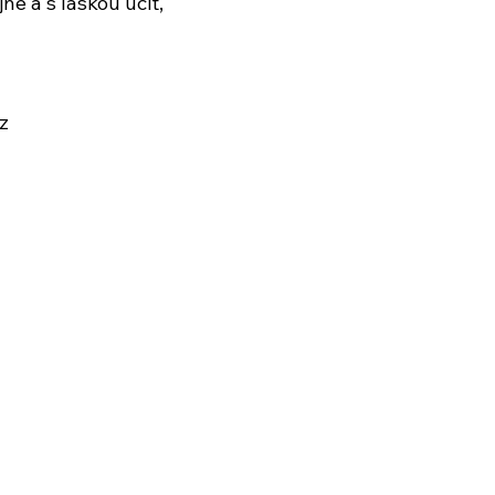
jně a s láskou učit,
z