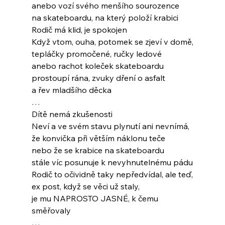
anebo vozí svého menšího sourozence
na skateboardu, na který položí krabici
Rodič má klid, je spokojen
Když vtom, ouha, potomek se zjeví v domě,
tepláčky promočené, ručky ledové
anebo rachot koleček skateboardu
prostoupí rána, zvuky dření o asfalt
a řev mladšího děcka
…
Dítě nemá zkušenosti
Neví a ve svém stavu plynutí ani nevnímá,
že konvička při větším náklonu teče
nebo že se krabice na skateboardu
stále víc posunuje k nevyhnutelnému pádu
Rodič to očividně taky nepředvídal, ale teď,
ex post, když se věci už staly,
je mu NAPROSTO JASNÉ, k čemu 
směřovaly
…