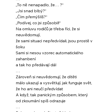
„To ně nenapadlo, že… ?“
„Jsi snad blbý?“
„Čím přemýšlíš?“
„Podívej, co jsi způsobil!“
Na omluvu rodičů je třeba říci, že si 
neuvědomují,
že sami situaci nepředvídali, jsou prostě v 
šoku
Sami si nesou vzorec automatického 
zahanbení
a tak ho předávají dál
…
Zároveň si neuvědomují, že dítěti
málo ukazují a vysvětlují, jak funguje svět,
že ho ani neučí předvídat
A když, tak panickým způsobem, který
od zkoumání spíš odrazuje
…