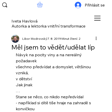
Přihlásit se
Iveta Havlová
Autorka a lektorka vnitřní transformace
Libor Modrovský
7. 8. 2019
Minut čtení: 2
Měl jsem to vědět/udělat líp
Návyk na pocity viny a na nereálný 
požadavek
všechno předvídat a domyslet, většinou 
vzniká,
v dětství
Jak jinak
…
Stane se něco, co nikdo nepředvídal
- například si dítě tiše hraje na zahradě s 
konvičkou