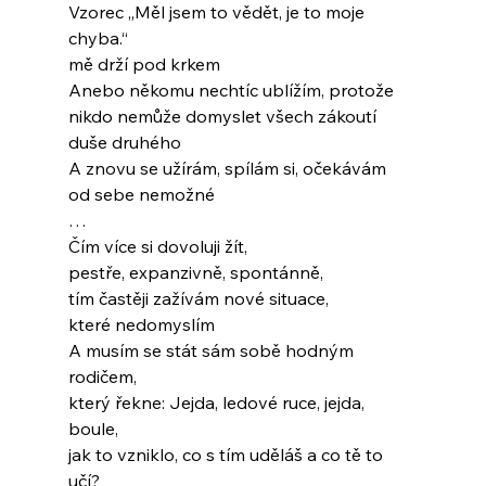
Vzorec „Měl jsem to vědět, je to moje 
chyba.“
mě drží pod krkem
Anebo někomu nechtíc ublížím, protože
nikdo nemůže domyslet všech zákoutí
duše druhého
A znovu se užírám, spílám si, očekávám
od sebe nemožné
…
Čím více si dovoluji žít,
pestře, expanzivně, spontánně,
tím častěji zažívám nové situace,
které nedomyslím
A musím se stát sám sobě hodným 
rodičem,
který řekne: Jejda, ledové ruce, jejda, 
boule,
jak to vzniklo, co s tím uděláš a co tě to 
učí?