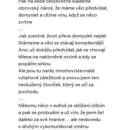
Pak na sebe celoživotně klademe
obrovský nárok, že máme věci předvídat,
domyslet a cítíme vinu, když se něco 
zvrtne
…
Jak zcestné, život přece domyslet nejde!
Stárneme a věci se stávají komplexnější
Ano, už dokážu předvídat, jak se chovají
tělesa na nakloněné rovině a kdy se
popálím sirkou
Ale jsou tu naráz mnohovrstevnaté
vztahové záležitosti a znovu jsem ten
nezkušený človíček, který se učí za 
pochodu
…
Někomu něco v euforii ze sblížení slíbím
a pak se probudím a už vím, že jsem šel
daleko za své hranice… ale nedovedu
s druhým vykomunikovat změnu