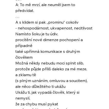
A: To mě mrzí, ale neuměl jsem to 
předvídat.
…
A s klidem si pak „prominu“ cokoliv
- nehospodárnost, ukvapenost, necitlivost
Namísto šoku je tu údiv,
procítění nové dimenze pochopení a 
případně
také upřímná komunikace s druhým 
člověkem
Možná někdy nebudu moci splnit slib,
protože půjde příliš daleko za mé meze,
a zklamu tě
(s plným uznáním, omluvou a soucitem),
ale něco důležitého ti ukážu
Ukážu ti, jak vypadá člověk, který si 
nemyslí,
že za chybu musí pykat