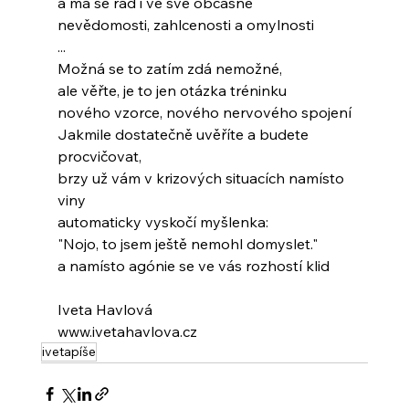
a má se rád i ve své občasné
nevědomosti, zahlcenosti a omylnosti
...
Možná se to zatím zdá nemožné,
ale věřte, je to jen otázka tréninku
nového vzorce, nového nervového spojení
Jakmile dostatečně uvěříte a budete 
procvičovat,
brzy už vám v krizových situacích namísto 
viny
automaticky vyskočí myšlenka:
"Nojo, to jsem ještě nemohl domyslet."
a namísto agónie se ve vás rozhostí klid
Iveta Havlová
www.ivetahavlova.cz
ivetapíše