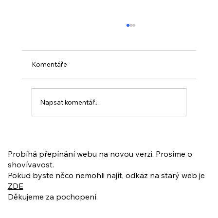
Komentáře
Napsat komentář...
PO VELIKONOCÍCH + Nahrávka
ukázkové lekce
Probíhá přepínání webu na novou verzi. Prosíme o
shovívavost.
Pokud byste něco nemohli najít, odkaz na starý web je
ZDE
Děkujeme za pochopení.