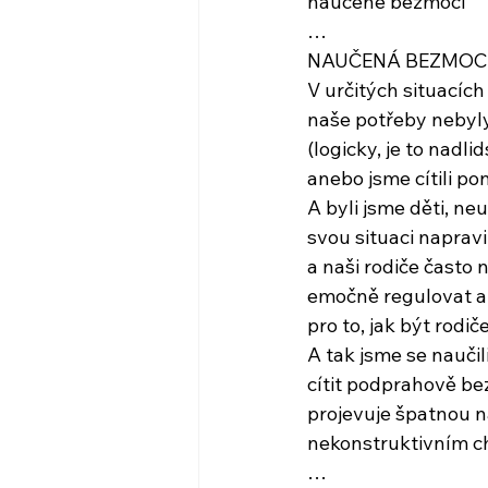
naučené bezmoci
…
NAUČENÁ BEZMOC je
V určitých situacích
naše potřeby nebyl
(logicky, je to nadli
anebo jsme cítili po
A byli jsme děti, ne
svou situaci napravi
a naši rodiče často 
emočně regulovat a
pro to, jak být rodi
A tak jsme se naučili
cítit podprahově be
projevuje špatnou 
nekonstruktivním 
…