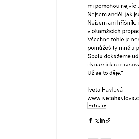
mi pomohou nejvíc
Nejsem anděl, jak js
Nejsem ani hříšník, 
v okamžicích propad
Všechno tohle je no
pomůžeš ty mně a p
Spolu dokážeme ud
dynamickou rovnov
Už se to děje.“
Iveta Havlová
www.ivetahavlova.c
ivetapíše