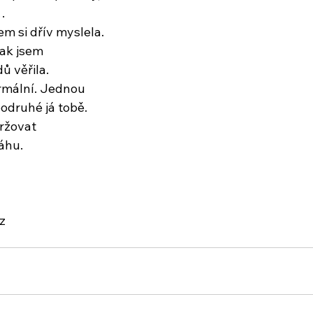
…
em si dřív myslela.
jak jsem
ů věřila.
rmální. Jednou
odruhé já tobě.
ržovat
áhu.
z