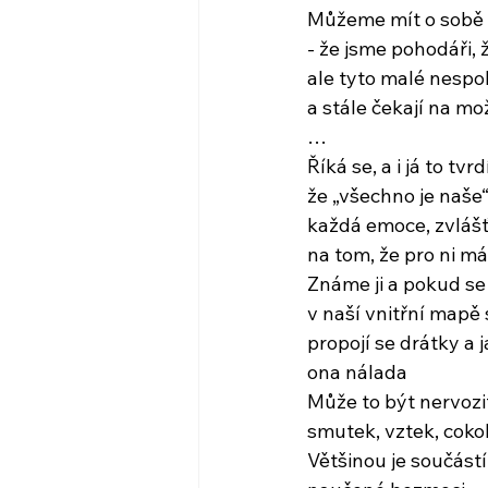
Můžeme mít o sobě 
- že jsme pohodáři, 
ale tyto malé nespok
a stále čekají na mo
…
Říká se, a i já to tv
že „všechno je naše“
každá emoce, zvlášť j
na tom, že pro ni 
Známe ji a pokud se 
v naší vnitřní mapě 
propojí se drátky a 
ona nálada
Může to být nervozi
smutek, vztek, cokol
Většinou je součást