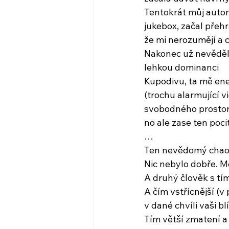
Tentokrát můj autom
jukebox, začal přehr
že mi nerozumějí a c
Nakonec už nevěděl
lehkou dominanci
Kupodivu, ta mě ene
(trochu alarmující v
svobodného prostoru
no ale zase ten poci
…
Ten nevědomý chaos
Nic nebylo dobře. M
A druhý člověk s tím
A čím vstřícnější (v
v dané chvíli vaši bl
Tím větší zmatení a