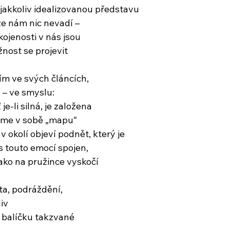
jakkoliv idealizovanou představu
že nám nic nevadí –
ojenosti v nás jsou
žnost se projevit
rdím ve svých článcích,
 – ve smyslu:
e-li silná, je založena
máme v sobě „mapu“
v okolí objeví podnět, který je
s touto emocí spojen,
jako na pružince vyskočí
ta, podráždění,
iv
í balíčku takzvané