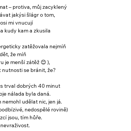
at – protiva, můj zacyklený
ávat jakýsi šlágr o tom,
osi mi vnucují
a kudy kam a zkusila
rgeticky zatěžovala nejmíň
idět, že míň
 je menší zátěž 😊 ),
t nutnosti se bránit, že?
 trval dobrých 40 minut
oje nálada byla daná.
 nemohl udělat nic, jen já.
 podbízivé, nedospělé rovině)
ízcí jsou, tím hůře.
 nevraživost.