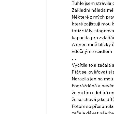
Tuhle jsem strávila
Základní nálada méh
Některé z mých prav
které zajišťují mou
totiž stály, stagnov
kapacita pro zvládá
A onen mně blízký čl
vděčným zrcadlem
…
Vycítila to a začala
Ptát se, ověřovat s
Narazila jen na mou
Podrážděná a nevěd
že mi tím odebírá ene
že se chová jako dít
Potom se přesunula 
začala dávat návrh