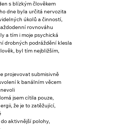
 den s blízkým člověkem
o dne byla určitá nervozita
idelných úkolů a činností,
 každodenní rovnováhu
aly a tím i moje psychická
ní drobných podráždění klesla
ověk, byl tím nejbližším,
 se projevovat submisivně
i svolení k banálním věcem
 nevoli
omá jsem cítila pouze,
rgii, že je to zatěžující,
ě
do aktivnější polohy,
y