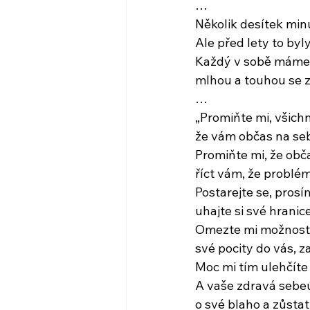
…
Několik desítek mi
Ale před lety to byl
Každý v sobě máme 
mlhou a touhou se z
…
„Promiňte mi, všichni
že vám občas na se
Promiňte mi, že ob
říct vám, že problém
Postarejte se, pros
uhajte si své hranice
Omezte mi možnost p
své pocity do vás, za
Moc mi tím ulehčíte 
A vaše zdravá sebeú
o své blaho a zůsta