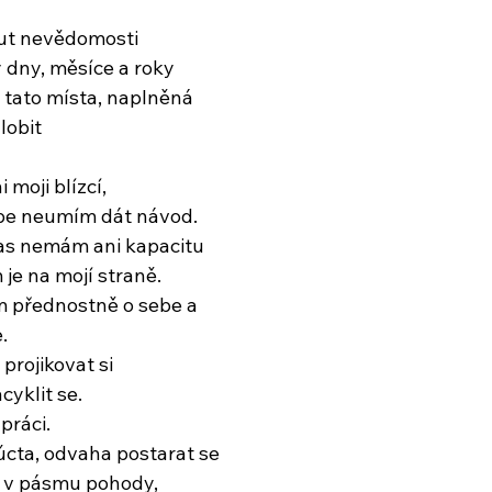
nut nevědomosti
y dny, měsíce a roky
tato místa, naplněná
lobit
 moji blízcí,
be neumím dát návod.
čas nemám ani kapacitu
 je na mojí straně.
ím přednostně o sebe a
.
rojikovat si
cyklit se.
práci.
cta, odvaha postarat se
t v pásmu pohody,