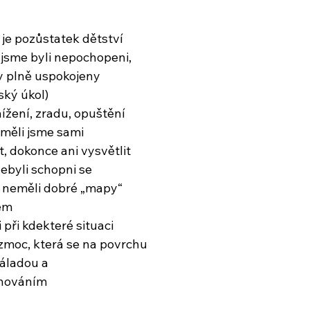
 pozůstatek dětství
 jsme byli nepochopeni,
y plně uspokojeny
dský úkol)
nížení, zradu, opuštění
uměli jsme sami
t, dokonce ani vysvětlit
nebyli schopni se
 neměli dobré „mapy“
čem
 při kdekteré situaci
zmoc, která se na povrchu
náladou a
chováním