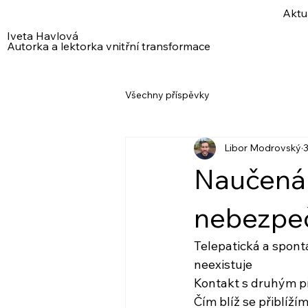
Aktu
Iveta Havlová
Autorka a lektorka vnitřní transformace
Všechny příspěvky
Libor Modrovský
3
Naučená 
nebezpeč
Telepatická a spontá
neexistuje
Kontakt s druhým př
Čím blíž se přiblížím