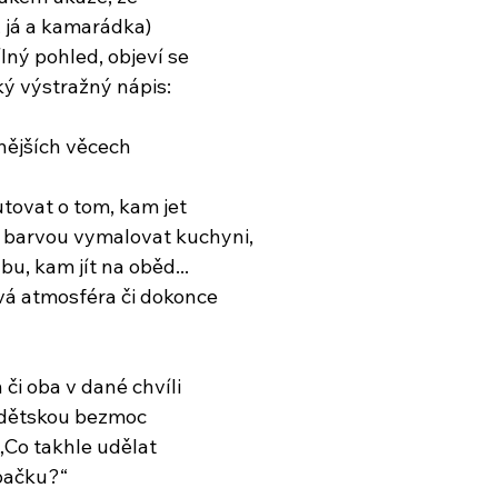
f, já a kamarádka)
ný pohled, objeví se
ký výstražný nápis:
lnějších věcech
tovat o tom, kam jet
u barvou vymalovat kuchyni,
bu, kam jít na oběd...
ivá atmosféra či dokonce
 či oba v dané chvíli
 dětskou bezmoc
„Co takhle udělat
pačku?“