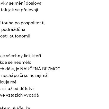
avky se mění doslova
 tak jak se přelévají
s
 touha po pospolitosti,
ě podrážděna
sti, autonomii
je všechny lidi, kteří
, kde se neumělo
idech děje, je NAUČENÁ BEZMOC
) nechápe či se nezajímá
álcuje mě
e si, už od dětství
 ve vztazích vypadá
nakem ukáže, že