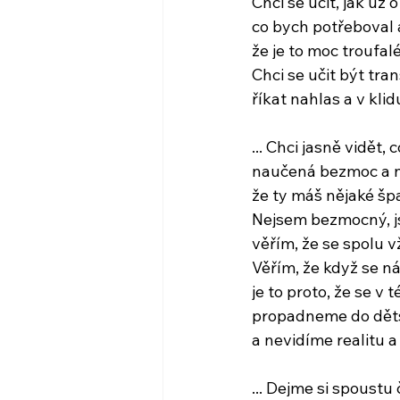
Chci se učit, jak už 
co bych potřeboval a 
že je to moc troufalé
Chci se učit být tra
říkat nahlas a v klid
... Chci jasně vidět,
naučená bezmoc a ne
že ty máš nějaké špa
Nejsem bezmocný, j
věřím, že se spolu
Věřím, že když se n
je to proto, že se v 
propadneme do dět
a nevidíme realitu a
... Dejme si spoustu