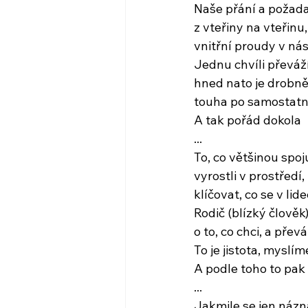
Naše přání a požad
z vteřiny na vteřinu,
vnitřní proudy v ná
Jednu chvíli převáží
hned nato je drobn
touha po samostatno
A tak pořád dokola
...
To, co většinou spoju
vyrostli v prostředí
klíčovat, co se v l
Rodič (blízký člověk
o to, co chci, a přev
To je jistota, myslím
A podle toho to pak
...
Jakmile se jen náz