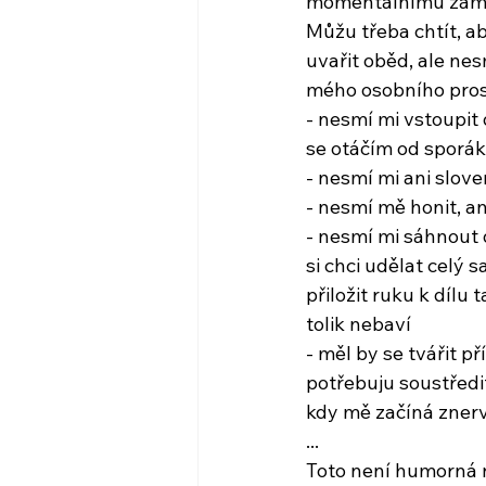
momentálnímu zám
Můžu třeba chtít, a
uvařit oběd, ale nes
mého osobního prost
- nesmí mi vstoupit 
se otáčím od sporák
- nesmí mi ani slove
- nesmí mě honit, an
- nesmí mi sáhnout 
si chci udělat celý
přiložit ruku k dílu 
tolik nebaví
- měl by se tvářit p
potřebuju soustředit
kdy mě začíná zner
...
Toto není humorná