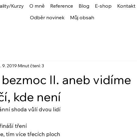
ality/Kurzy
O mně
Reference
Blog
E-shop
Kontakt
Odběr novinek
Můj obsah
. 9. 2019
Minut čtení: 3
bezmoc II. aneb vidíme
í, kde není
nní shoda vůlí dvou lidí
ináší tření
e, tím více třecích ploch