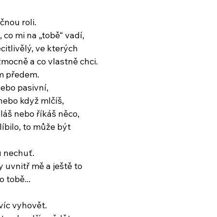
čnou roli.
 co mi na „tobě“ vadí,
citlivělý, ve kterých
zmocně a co vlastně chci.
ím předem.
nebo pasivní,
nebo když mlčíš,
láš nebo říkáš něco,
líbilo, to může být
u nechuť.
 uvnitř mě a ještě to
 tobě...
i víc vyhovět.