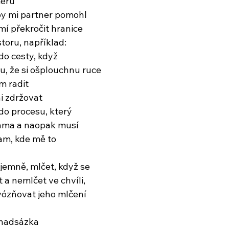
ěru
by mi partner pomohl
mí překročit hranice
oru, například:
do cesty, když
u, že si ošplouchnu ruce
m radit
i zdržovat
do procesu, který
 sama a naopak musí
tam, kde mě to
říjemně, mlčet, když se
 a nemlčet ve chvíli,
vózňovat jeho mlčení
 nadsázka