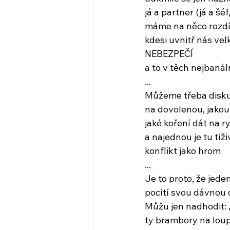
já a partner (já a šé
máme na něco rozdíl
kdesi uvnitř nás vel
NEBEZPEČÍ
a to v těch nejbaná
...
Můžeme třeba disku
na dovolenou, jako
jaké koření dát na ry
a najednou je tu tíž
konflikt jako hrom
...
Je to proto, že jeden
pocítí svou dávnou
Můžu jen nadhodit: 
ty brambory na lou