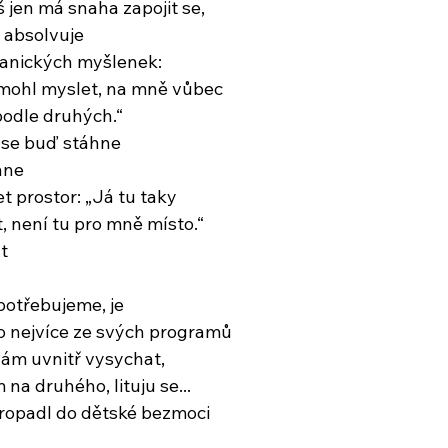
š jen má snaha zapojit se,
ě absolvuje
panických myšlenek:
si mohl myslet, na mně vůbec
 podle druhých.“
 se buď stáhne
hne
t prostor: „Já tu taky
 není tu pro mně místo.“
t
 potřebujeme, je
o nejvíce ze svých programů
nám uvnitř vysychat,
na druhého, lituju se...
propadl do dětské bezmoci