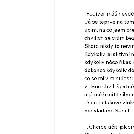
„Podívej, máš nevdě
Já se teprve na tom,
učím, na co jsem pře
chvílích se cítím be
Skoro nikdy to nev
Kdykoliv jsi aktivní 
kdykoliv něco říkáš 
dokonce kdykoliv dě
co se mi v minulosti 
v dané chvíli špatně
a já můžu cítit silno
Jsou to takové vlnky
neovládám. Není to o
... Chci se učit, jak s