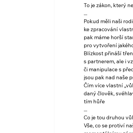
To je zákon, který n
...
Pokud měli naši rod
ke zpracování vlast
pak máme horší sta
pro vytvoření jakéh
Blízkost přináší třen
s partnerem, ale i v
či manipulace s př
jsou pak nad naše 
Čím více vlastní „vů
daný člověk, svéhlav
tím hůře
...
Co je tou druhou vůl
Vše, co se protiví 