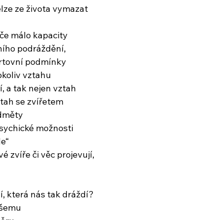
elze ze života vymazat
iče málo kapacity
ního podráždění,
rtovní podmínky
okoliv vztahu
í, a tak nejen vztah
ztah se zvířetem
edměty
psychické možnosti
le“
é zvíře či věc projevují,
í, která nás tak dráždí?
našemu