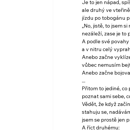
Je to jen nápad, spí
ale druhý ve vteřin
jízdu po tobogánu 
„No, jistě, to jsem 
nezáleží, zase je to
A podle své povahy
a v nitru celý vypra
Anebo začne vyklíze
vůbec nemusím bejt,
Anebo začne bojova
...
Přitom to jediné, co
poznat sami sebe, c
Vědět, že když začí
stahuju se, nadávám 
jsem se prostě jen 
A říct druhému: