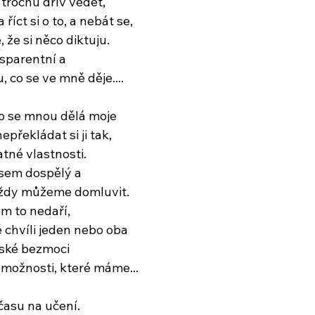
o trochu dřív vědět,
říct si o to, a nebát se,
, že si něco diktuju.
nsparentní a
u, co se ve mně děje....
 co se mnou dělá moje
překládat si ji tak,
tné vlastnosti.
sem dospělý a
 vždy můžeme domluvit.
ám to nedaří,
té chvíli jeden nebo oba
ské bezmoci
 možnosti, které máme...
 času na učení.