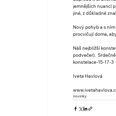
jemnějších nuancí p
jiné, z důkladné zna
Nový pohyb a s ním 
procvičují doma, aby
Náš nejbližší konste
podvečer).  Srdečně
konstelace-15-17-3
Iveta Havlová 
www.ivetahavlova.c
novinky