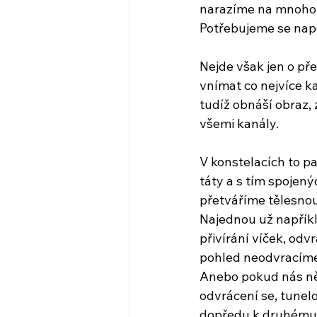
narazíme na mnoho 
Potřebujeme se napo
Nejde však jen o př
vnímat co nejvíce k
tudíž obnáší obraz,
všemi kanály.
V konstelacích to p
táty a s tím spojený
přetváříme tělesnou
Najednou už napříkl
přivírání víček, odvr
pohled neodvracíme 
Anebo pokud nás něk
odvrácení se, tunel
dopředu k druhému č