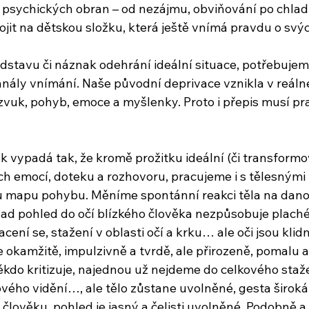
psychických obran – od nezájmu, obviňování po chlad
jit na dětskou složku, která ještě vnímá pravdu o svý
edstavu či náznak odehrání ideální situace, potřebujem
anály vnímání. Naše původní deprivace vznikla v reálné
 zvuk, pohyb, emoce a myšlenky. Proto i přepis musí pr
ak vypadá tak, že kromě prožitku ideální (či transform
ch emocí, doteku a rozhovoru, pracujeme i s tělesnými 
 mapu pohybu. Měníme spontánní reakci těla na danou
ad pohled do očí blízkého člověka nezpůsobuje plaché
acení se, stažení v oblasti očí a krku… ale oči jsou klid
okamžitě, impulzivně a tvrdě, ale přirozeně, pomalu
do kritizuje, najednou už nejdeme do celkového stažen
ového vidění…, ale tělo zůstane uvolněné, gesta širok
lověku, pohled je jasný a čelisti uvolněné. Podobně a 