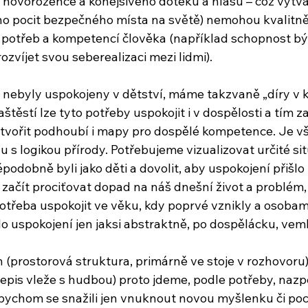
 novorozence a konejšivého doteku a hlasu – což vytvář
 pocit bezpečného místa na světě) nemohou kvalitně p
potřeb a kompetencí člověka (například schopnost být
ozvíjet svou seberealizaci mezi lidmi).
 nebyly uspokojeny v dětství, máme takzvaně „díry v 
štěstí lze tyto potřeby uspokojit i v dospělosti a tím za
tvořit podhoubí i mapy pro dospělé kompetence. Je v
du s logikou přírody. Potřebujeme vizualizovat určité sit
odobně byli jako děti a dovolit, aby uspokojení přišlo k
ačít prociťovat dopad na náš dnešní život a problém, 
otřeba uspokojit ve věku, kdy poprvé vznikly a osobami
do uspokojení jen jaksi abstraktně, po dospělácku, veml
 (prostorová struktura, primárně ve stoje v rozhovoru)
řepis vleže s hudbou) proto jdeme, podle potřeby, nazp
bychom se snažili jen vnuknout novou myšlenku či poc