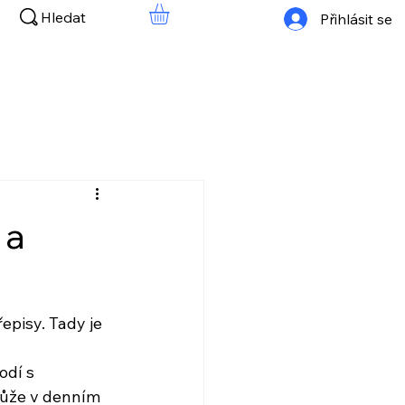
Hledat
Přihlásit se
 a
episy. Tady je 
odí s 
může v denním 