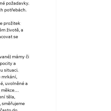
né požadavky. 
ch potřebách.
e prožitek 
m životě, a 
acovat se 
ované) mámy či 
pocity a 
 situaci. 
 mrkání, 
né, uvolněné a 
 a měkce… 
í těla, 
á, směřujeme 
často do 