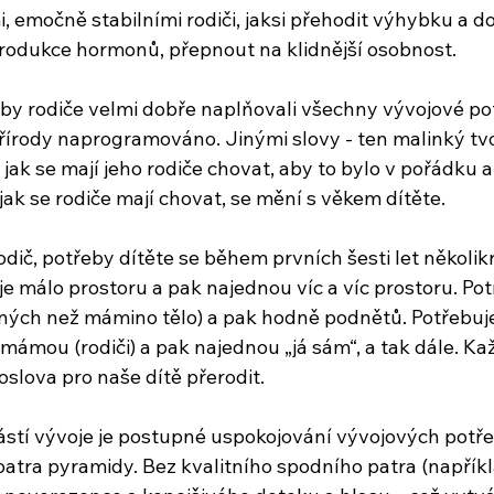
i, emočně stabilními rodiči, jaksi přehodit výhybku a d
produkce hormonů, přepnout na klidnější osobnost.
aby rodiče velmi dobře naplňovali všechny vývojové pot
přírody naprogramováno. Jinými slovy - ten malinký tvo
, jak se mají jeho rodiče chovat, aby to bylo v pořádku a
 jak se rodiče mají chovat, se mění s věkem dítěte.
dič, potřeby dítěte se během prvních šesti let několikr
je málo prostoru a pak najednou víc a víc prostoru. Po
iných než mámino tělo) a pak hodně podnětů. Potřebuje
ámou (rodiči) a pak najednou „já sám“, a tak dále. Kaž
slova pro naše dítě přerodit.
částí vývoje je postupné uspokojování vývojových potře
 patra pyramidy. Bez kvalitního spodního patra (napříkl