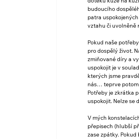
doteků kůže na kůži
budoucího dospělého
patra uspokojených 
vztahu či uvolněně r
Pokud naše potřeby
pro dospělý život. Na
zmiňované díry a vy
uspokojit je v soula
kterých jsme pravděp
nás… teprve potom z
Potřeby je zkrátka p
uspokojit. Nelze se 
V mých konstelacích
přepisech (hlubší p
zase zpátky. Pokud 