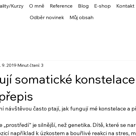
ality/Kurzy
O mně
Reference
Blog
E-shop
Kontakt
Odběr novinek
Můj obsah
. 9. 2019
Minut čtení: 3
ují somatické konstelace
přepis
í návštěvou často ptají, jak fungují mé konstelace a př
 „prostředí“ je silnější, než genetika. Dítě, které se nar
zicí například k úzkostem a bouřlivé reakci na stres, 