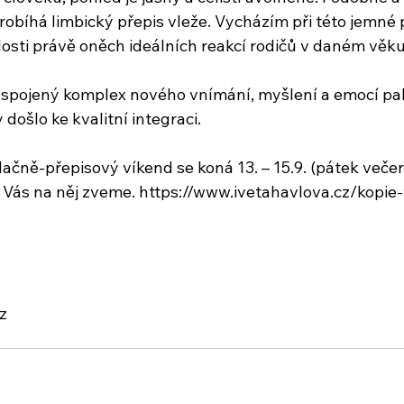
robíhá limbický přepis vleže. Vycházím při této jemné 
losti právě oněch ideálních reakcí rodičů v daném věku
spojený komplex nového vnímání, myšlení a emocí pak
 došlo ke kvalitní integraci.
lačně-přepisový víkend se koná 13. – 15.9. (pátek večer
 Vás na něj zveme. https://www.ivetahavlova.cz/kopie
z