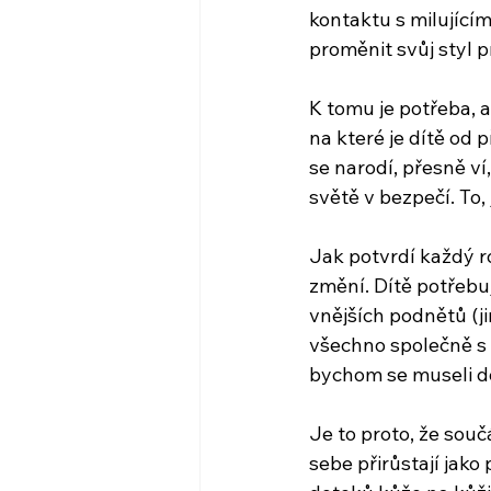
kontaktu s milujícím
proměnit svůj styl 
K tomu je potřeba, 
na které je dítě od 
se narodí, přesně ví
světě v bezpečí. To,
Jak potvrdí každý ro
změní. Dítě potřebu
vnějších podnětů (j
všechno společně s m
bychom se museli do
Je to proto, že sou
sebe přirůstají jako