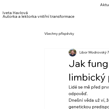
Aktu
Iveta Havlová
Autorka a lektorka vnitřní transformace
Všechny příspěvky
Libor Modrovský
7
Jak fung
limbický 
Lidé se mě před prvn
odpověď.
Dnešní věda už ví, že
genetickou predispo