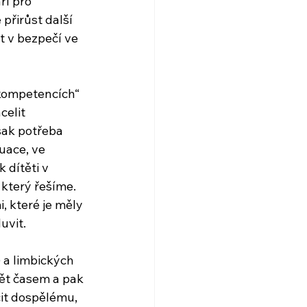
í pro 
řirůst další 
 v bezpečí ve 
kompetencích“ 
celit 
šak potřeba 
uace, ve 
 dítěti v 
který řešíme. 
, které je měly 
uvit.
 a limbických 
ět časem a pak 
it dospělému, 