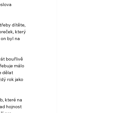
oslova 
řeby dítěte, 
reček, který 
 on byl na 
át bouřlivě 
třebuje málo 
 dělat 
dý rok jako 
b, které na 
ad hojnost 