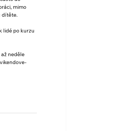
práci, mimo 
 dítěte.
 lidé po kurzu 
 až neděle 
-vikendove-