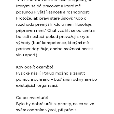
kterými se dá pracovat a které mě 
posunou k větší jasnosti a rozhodnosti. 
Protože, jak praví staré úsloví: "Kdo o 
rozchodu přemýšlí, kdo o něm filosofuje, 
připraven není." Chuť vzdálit se od centra 
bolesti nestačí, pokud převažují skryté 
výhody (buď kompetence, kterými mě 
partner doplňuje, anebo možnost necítit 
vinu apod.)
Kdy odejít okamžitě
Fyzické násilí. Pokud možno si zajistit 
pomoc a ochranu – buď širší rodiny anebo 
existujících organizací.
Co po inventuře?
Bylo by dobré určit si priority, na co se ve 
svém osobním vývoji, při práci s 