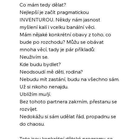
Co mám tedy dělat?
Nejlepší je začít pragmatickou 
INVENTUROU. Někdy nám jasnost 
myšlení kalí i vcelku banální věci.
Mám nějaké konkrétní obavy z toho, co 
bude po rozchodu? Můžu se obávat 
mnoha věcí, tady je pár příkladů:
Neuživím se.
Kde budu bydlet?
Neodsoudí mě děti, rodina?
Nebudu mít zastání, budu na všechno sám.
Už si nikoho nenajdu.
Ublížím mu/jí.
Bez tohoto partnera zakrním, přestanu se 
rozvíjet.
Nedokážu si sám udělat řád, propadnu se 
do chaosu.
Toto jsou konkrétní dětské programy, se 