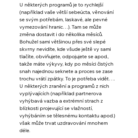
U některých programů je to rychlejší 
(například vaše větší sebeúcta, věnování 
se svým potřebám, laskavé, ale pevné 
vymezování hranic…). Tam se může 
změna dostavit i do několika měsíců. 
Bohužel sami většinou přes své slepé 
skvrny nevidíte, kde všude ještě vy sami 
tlačíte, obviňujete, odpojujete se apod., 
takže máte výkyvy, kdy po měsíci čistých 
snah najednou seknete a proces se zase 
trochu vrátí zpátky. To je potřeba vidět…. 
U některých zranění a programů z nich 
vyplývajících (například partnerova 
vyhýbavá vazba a extrémní strach z 
blízkosti projevující se vlažností, 
vyhýbáním se tělesnému kontaktu apod.) 
však může trvat uzdravování mnohem 
déle.