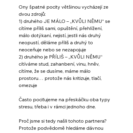
Ony špatné pocity většinou vycházejí ze 
dvou zdrojů:
1) druhého JE MÁLO – „KVŮLI NĚMU“ se 
cítíme příliš sami, opuštění, přehlížení, 
málo dotýkaní, nejistí, jestli nás druhý 
neopustí, děláme příliš a druhý to 
neoceňuje nebo se nezapojuje
2) druhého je PŘÍLIŠ – „KVŮLI NĚMU“ 
cítíváme stud, zahanbení, vinu, hněv, 
cítíme, že se dusíme, máme málo 
prostoru… protože nás kritizuje, tlačí, 
omezuje
Často pociťujeme na přeskáčku oba typy 
stresu, třeba i v rámci jednoho dne.
Proč jsme si tedy našli tohoto partnera?
Protože podvědomě hledáme dávnou 