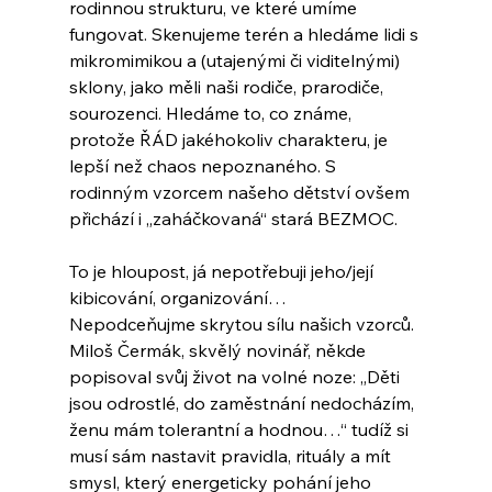
rodinnou strukturu, ve které umíme 
fungovat. Skenujeme terén a hledáme lidi s 
mikromimikou a (utajenými či viditelnými) 
sklony, jako měli naši rodiče, prarodiče, 
sourozenci. Hledáme to, co známe, 
protože ŘÁD jakéhokoliv charakteru, je 
lepší než chaos nepoznaného. S 
rodinným vzorcem našeho dětství ovšem 
přichází i „zaháčkovaná“ stará BEZMOC.
To je hloupost, já nepotřebuji jeho/její 
kibicování, organizování…
Nepodceňujme skrytou sílu našich vzorců. 
Miloš Čermák, skvělý novinář, někde 
popisoval svůj život na volné noze: „Děti 
jsou odrostlé, do zaměstnání nedocházím, 
ženu mám tolerantní a hodnou…“ tudíž si 
musí sám nastavit pravidla, rituály a mít 
smysl, který energeticky pohání jeho 