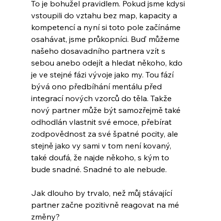
To je bohužel pravidlem. Pokud jsme kdysi 
vstoupili do vztahu bez map, kapacity a 
kompetencí a nyní si toto pole začínáme 
osahávat, jsme průkopníci. Buď můžeme 
našeho dosavadního partnera vzít s 
sebou anebo odejít a hledat někoho, kdo 
je ve stejné fázi vývoje jako my. Tou fází 
bývá ono předbíhání mentálu před 
integrací nových vzorců do těla. Takže 
nový partner může být samozřejmě také 
odhodlán vlastnit své emoce, přebírat 
zodpovědnost za své špatné pocity, ale 
stejně jako vy sami v tom není kovaný, 
také doufá, že najde někoho, s kým to 
bude snadné. Snadné to ale nebude.
Jak dlouho by trvalo, než můj stávající 
partner začne pozitivně reagovat na mé 
změny?