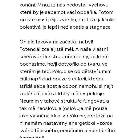
konání. Mnozí z nás nedostali výchovu, 
která by je sebemotivací obdařila. Potom 
prostě musí přijít zvenku, protože jakkoliv 
bolestivá, je lepší než apatie a stagnace.
On ale takový na začátku nebyl!
Potenciál zcela jistě měl. A naše vlastní 
směřování ke struktuře rodiny, ze které 
pocházíme, ho/ji dotvořilo do tvaru, ve 
kterém je teď. Pokud se od dětství umím 
cítit například pouze v euforii, kterou 
střídá sebelítost a odpor, nemohu si najít 
zralého člověka, který mě respektuje. 
Neumím v takové struktuře fungovat, a 
tak mě neoslovuje (oslovuje mě pouze 
jako vysněná idea, v reálu ne, protože na 
ni nemám nastaveny energetické vzorce 
svého tělesného, emočního a mentálního 
fungování).