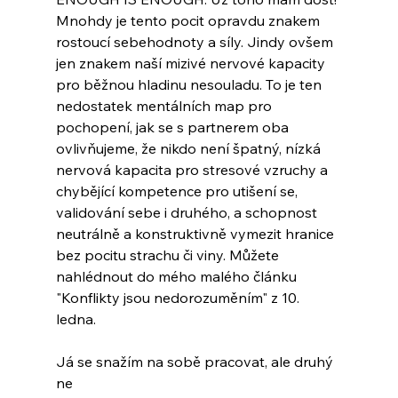
Mnohdy je tento pocit opravdu znakem 
rostoucí sebehodnoty a síly. Jindy ovšem 
jen znakem naší mizivé nervové kapacity 
pro běžnou hladinu nesouladu. To je ten 
nedostatek mentálních map pro 
pochopení, jak se s partnerem oba 
ovlivňujeme, že nikdo není špatný, nízká 
nervová kapacita pro stresové vzruchy a 
chybějící kompetence pro utišení se, 
validování sebe i druhého, a schopnost 
neutrálně a konstruktivně vymezit hranice 
bez pocitu strachu či viny. Můžete 
nahlédnout do mého malého článku 
"Konflikty jsou nedorozuměním" z 10. 
ledna.
Já se snažím na sobě pracovat, ale druhý 
ne