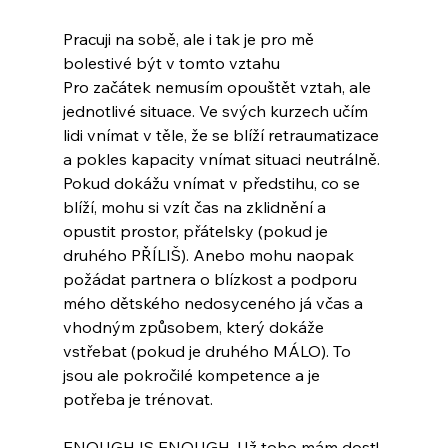
Pracuji na sobě, ale i tak je pro mě 
bolestivé být v tomto vztahu
Pro začátek nemusím opouštět vztah, ale 
jednotlivé situace. Ve svých kurzech učím 
lidi vnímat v těle, že se blíží retraumatizace 
a pokles kapacity vnímat situaci neutrálně. 
Pokud dokážu vnímat v předstihu, co se 
blíží, mohu si vzít čas na zklidnění a 
opustit prostor, přátelsky (pokud je 
druhého PŘÍLIŠ). Anebo mohu naopak 
požádat partnera o blízkost a podporu 
mého dětského nedosyceného já včas a 
vhodným způsobem, který dokáže 
vstřebat (pokud je druhého MÁLO). To 
jsou ale pokročilé kompetence a je 
potřeba je trénovat.
ENOUGH IS ENOUGH. Už toho mám dost!