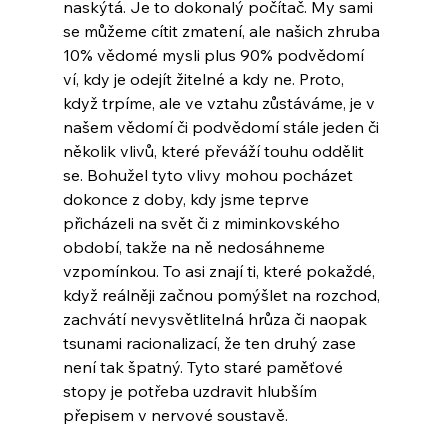
naskýtá. Je to dokonalý počítač. My sami 
se můžeme cítit zmatení, ale našich zhruba 
10% vědomé mysli plus 90% podvědomí 
ví, kdy je odejít žitelné a kdy ne. Proto, 
když trpíme, ale ve vztahu zůstáváme, je v 
našem vědomí či podvědomí stále jeden či 
několik vlivů, které převáží touhu oddělit 
se. Bohužel tyto vlivy mohou pocházet 
dokonce z doby, kdy jsme teprve 
přicházeli na svět či z miminkovského 
období, takže na ně nedosáhneme 
vzpomínkou. To asi znají ti, které pokaždé, 
když reálněji začnou pomýšlet na rozchod, 
zachvátí nevysvětlitelná hrůza či naopak 
tsunami racionalizací, že ten druhý zase 
není tak špatný. Tyto staré paměťové 
stopy je potřeba uzdravit hlubším 
přepisem v nervové soustavě.