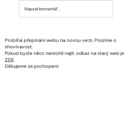
Napsat komentář...
PO VELIKONOCÍCH + Nahrávka
ukázkové lekce
Probíhá přepínání webu na novou verzi. Prosíme o
shovívavost.
Pokud byste něco nemohli najít, odkaz na starý web je
ZDE
Děkujeme za pochopení.