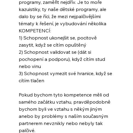
programy, zaměřit nejdřív. Je to moře 
kazuistiky, ty naše dětské programy, ale 
dalo by se říci, že mezi nejpalčivějšími 
tématy k řešení, je vybudování několika 
KOMPETENCÍ:
1) Schopnost ukonejšit se, pocitově 
zasytit, když se cítím opuštěný
2) Schopnost validovat se (dát si 
pochopení a podporu), když cítím stud 
nebo vinu
3) Schopnost vymezit své hranice, když se 
cítím tlačen
Pokud bychom tyto kompetence měli od 
samého začátku vztahu, pravděpodobně 
bychom byli ve vztahu s někým jiným 
anebo by problémy s naším současným 
partnerem nevznikly nebo nebyly tak 
palčivé.