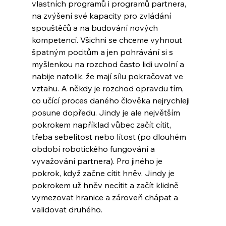
vlastních programů i programů partnera, 
na zvýšení své kapacity pro zvládání 
spouštěčů a na budování nových 
kompetencí. Všichni se chceme vyhnout 
špatným pocitům a jen pohrávání si s 
myšlenkou na rozchod často lidi uvolní a 
nabije natolik, že mají sílu pokračovat ve 
vztahu. A někdy je rozchod opravdu tím, 
co učící proces daného člověka nejrychleji 
posune dopředu. Jindy je ale největším 
pokrokem například vůbec začít cítit, 
třeba sebelítost nebo lítost (po dlouhém 
období robotického fungování a 
vyvažování partnera). Pro jiného je 
pokrok, když začne cítit hněv. Jindy je 
pokrokem už hněv necítit a začít klidně 
vymezovat hranice a zároveň chápat a 
validovat druhého.