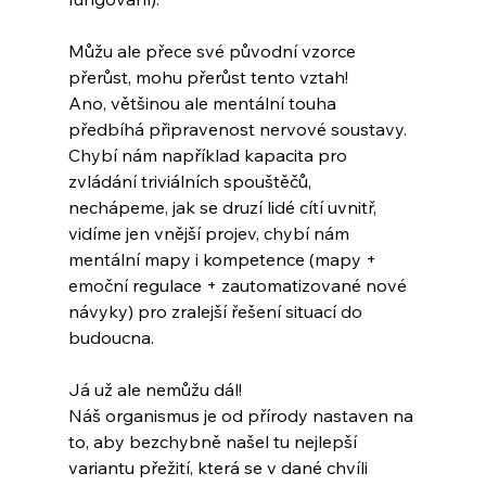
Můžu ale přece své původní vzorce 
přerůst, mohu přerůst tento vztah!
Ano, většinou ale mentální touha 
předbíhá připravenost nervové soustavy. 
Chybí nám například kapacita pro 
zvládání triviálních spouštěčů, 
nechápeme, jak se druzí lidé cítí uvnitř, 
vidíme jen vnější projev, chybí nám 
mentální mapy i kompetence (mapy + 
emoční regulace + zautomatizované nové 
návyky) pro zralejší řešení situací do 
budoucna.
Já už ale nemůžu dál!
Náš organismus je od přírody nastaven na 
to, aby bezchybně našel tu nejlepší 
variantu přežití, která se v dané chvíli 