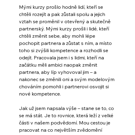
Mými kurzy prošlo hodně lidí, kteří se 
chtěli rozejít a pak zůstali spolu a jejich 
vztah se proměnil v otevřený a skutečně 
partnerský. Mými kurzy prošli i lidé, kteří 
chtěli změnit sebe, aby mohli lépe 
pochopit partnera a zůstat s ním, a místo 
toho si zvýšili kompetence a rozhodli se 
odejít. Pracovala jsem i s lidmi, kteří na 
začátku měli ambici naopak změnit 
partnera, aby líp vyhovoval jim – a 
nakonec se změnili oni a svým modelovým 
chováním pomohli i partnerovi osvojit si 
nové kompetence.
Jak už jsem napsala výše – stane se to, co 
se má stát. Je to rovnice, která leží z velké 
části v našem podvědomí. Mou cestou je 
pracovat na co největším zvědomění 