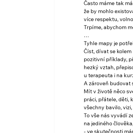
Často máme tak málo
že by mohlo existov
více respektu, voln
Trpíme, abychom mě
…
Tyhle mapy je potř
Číst, dívat se kolem
pozitivní příklady, př
hezký vztah, přepis
u terapeuta i na ku
A zároveň budovat s
Mít v životě něco sv
práci, přátele, děti,
všechny bavilo, vizi,
To vše nás vyvádí ze
na jediného člověka,
- ve skutečnosti m