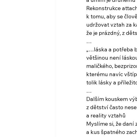
Rekonstrukce attach
k tomu, aby se člov
udržovat vztah za k
že je prázdný, z dě
…
„…láska a potřeba 
většinou není lásko
maličkého, bezprizo
kterému navíc vštípi
tolik lásky a příleži
…
Dalším kouskem výba
z dětství často nese
a reality vztahů
Myslíme si, že daní 
a kus špatného zac