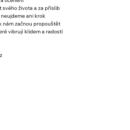
 a ocenění
 svého života a za příslib
 neujdeme ani krok
li k nám začnou propouštět
teré vibrují klidem a radostí
z