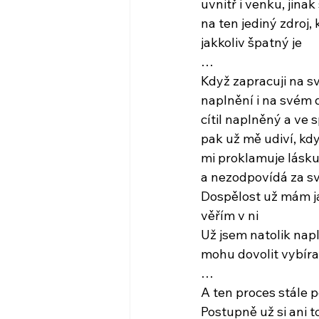
uvnitř i venku, jina
na ten jediný zdroj, 
jakkoliv špatný je
…
Když zapracuji na s
naplnění i na svém
cítil naplněný a ve s
pak už mě udiví, kd
mi proklamuje lásku
a nezodpovídá za s
Dospělost už mám ja
věřím v ni
Už jsem natolik napl
mohu dovolit vybírat 
…
A ten proces stále 
Postupně už si ani t