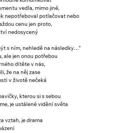
mentu vedla, mimo jiné,
ěk nepotřeboval potlačovat nebo
aždou cenu jen proto,
tství nedosycený
být s ním, nehledě na následky…“
u, ale jen onou potřebou
rného dítěte v nás,
li, že na něj zase
tostí v životě nečeká
vičky, kterou si s sebou
me, je ustálené vidění světa
za vztah, je drama
házení