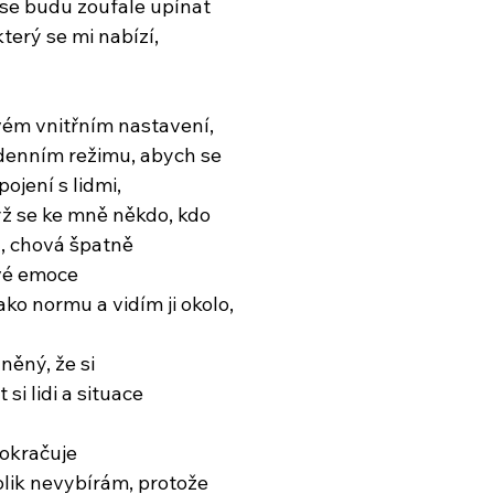
k se budu zoufale upínat
který se mi nabízí,
vém vnitřním nastavení,
 denním režimu, abych se
pojení s lidmi,
yž se ke mně někdo, kdo
, chová špatně
vé emoce
ko normu a vidím ji okolo,
něný, že si
si lidi a situace
pokračuje
olik nevybírám, protože