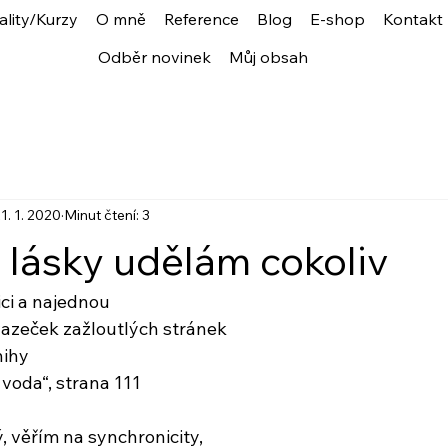
ality/Kurzy
O mně
Reference
Blog
E-shop
Kontakt
Odběr novinek
Můj obsah
1. 1. 2020
Minut čtení: 3
b lásky udělám cokoliv
ici a najednou
svazeček zažloutlých stránek
nihy
voda“, strana 111
, věřím na synchronicity,