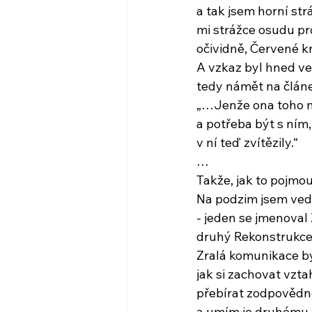
a tak jsem horní str
mi strážce osudu pr
očividně, Červené k
A vzkaz byl hned ve
tedy námět na člán
„…Jenže ona toho m
a potřeba být s ním
v ní teď zvítězily.“
…
Takže, jak to pojmo
Na podzim jsem ved
- jeden se jmenoval
druhý Rekonstrukc
Zralá komunikace b
jak si zachovat vzta
přebírat zodpovědn
a umím je druhému