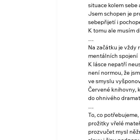
situace kolem sebe 
Jsem schopen je pr
sebepřijetí i pocho
K tomu ale musím d
…
Na začátku je vždy 
mentálních spojení
K lásce nepatří neus
není normou, že jsm
ve smyslu vyšpono
Červené knihovny, k
do ohnivého dramatu
…
To, co potřebujeme,
prožitky vřelé mate
prozvučet mysl něž