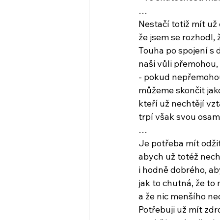
…
Nestačí totiž mít už
že jsem se rozhodl, 
Touha po spojení s 
naši vůli přemohou,
- pokud nepřemoho
můžeme skončit jako 
kteří už nechtějí vzt
trpí však svou osam
…
Je potřeba mít odž
abych už totéž nech
i hodně dobrého, ab
jak to chutná, že to
a že nic menšího ne
Potřebuji už mít zdr