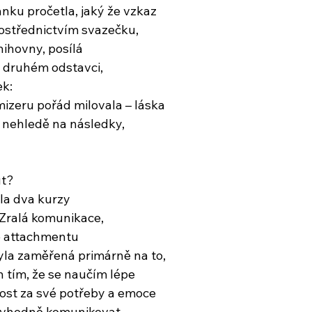
ánku pročetla, jaký že vzkaz
ostřednictvím svazečku,
nihovny, posílá
 druhém odstavci,
ek:
izeru pořád milovala – láska
, nehledě na následky,
ut?
la dva kurzy
 Zralá komunikace,
e attachmentu
yla zaměřená primárně na to,
h tím, že se naučím lépe
ost za své potřeby a emoce
 vhodně komunikovat