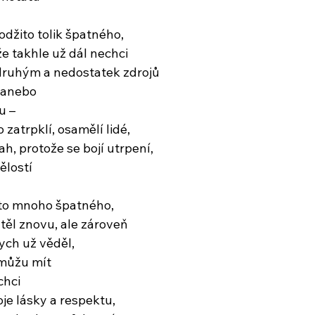
 odžito tolik špatného,
že takhle už dál nechci
druhým a nedostatek zdrojů
 anebo
u –
zatrpklí, osamělí lidé,
ah, protože se bojí utrpení,
ělostí
ito mnoho špatného,
těl znovu, ale zároveň
ych už věděl,
 můžu mít
chci
oje lásky a respektu,