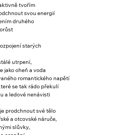
aktivně tvořím
odchnout svou energií
pením druhého
orůst
rozpojení starých
tálé utrpení,
e jako oheň a voda
vaného romantického napětí
teré se tak rádo překulí
 a ledové nenávisti
 je prodchnout své tělo
řské a otcovské náruče,
nými slůvky,