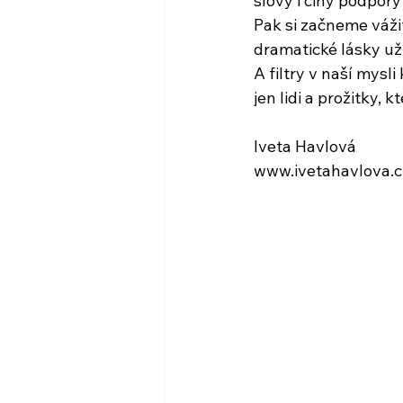
slovy i činy podpory
Pak si začneme vážit
dramatické lásky už
A filtry v naší mys
jen lidi a prožitky, k
Iveta Havlová
www.ivetahavlova.c