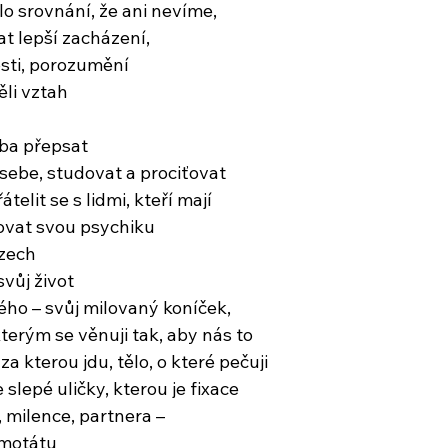
 srovnání, že ani nevíme,
at lepší zacházení,
osti, porozumění
li vztah
eba přepsat
 sebe, studovat a prociťovat
átelit se s lidmi, kteří mají
ovat svou psychiku
rzech
vůj život
ého – svůj milovaný koníček,
 kterým se věnuji tak, aby nás to
 za kterou jdu, tělo, o které pečuji
 slepé uličky, kterou je fixace
 milence, partnera –
ámotátu