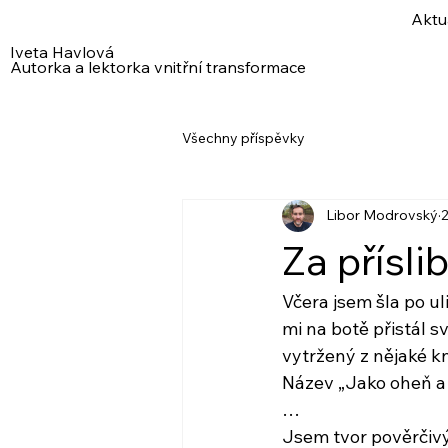
Aktu
Iveta Havlová
Autorka a lektorka vnitřní transformace
Všechny příspěvky
Libor Modrovský
2
Za přísli
Včera jsem šla po ul
mi na botě přistál 
vytržený z nějaké k
Název „Jako oheň a 
…
Jsem tvor pověrčivý