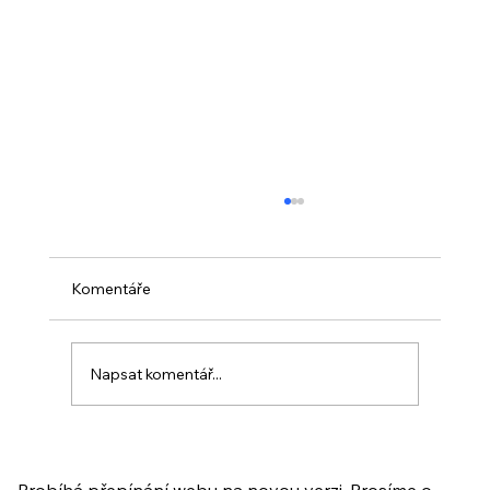
Komentáře
Napsat komentář...
PO VELIKONOCÍCH + Nahrávka
ukázkové lekce
Probíhá přepínání webu na novou verzi. Prosíme o