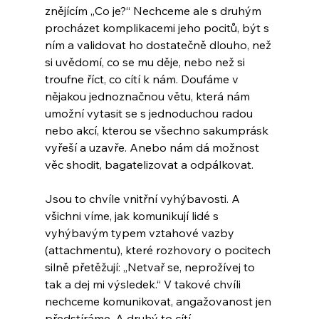
znějícím „Co je?“ Nechceme ale s druhým 
procházet komplikacemi jeho pocitů, být s 
ním a validovat ho dostatečně dlouho, než 
si uvědomí, co se mu děje, nebo než si 
troufne říct, co cítí k nám. Doufáme v 
nějakou jednoznačnou větu, která nám 
umožní vytasit se s jednoduchou radou 
nebo akcí, kterou se všechno sakumprásk 
vyřeší a uzavře. Anebo nám dá možnost 
věc shodit, bagatelizovat a odpálkovat.
Jsou to chvíle vnitřní vyhýbavosti. A 
všichni víme, jak komunikují lidé s 
vyhýbavým typem vztahové vazby 
(attachmentu), které rozhovory o pocitech 
silně přetěžují: „Netvař se, neprožívej to 
tak a dej mi výsledek.“ V takové chvíli 
nechceme komunikovat, angažovanost jen 
předstíráme. A druhý to cítí.