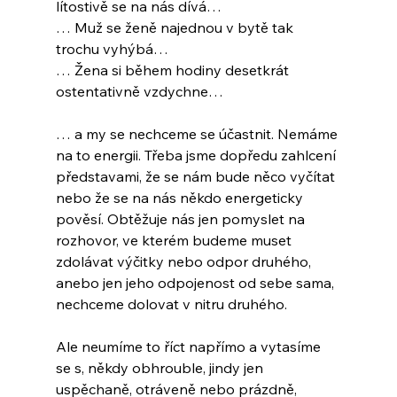
lítostivě se na nás dívá…
… Muž se ženě najednou v bytě tak 
trochu vyhýbá…
… Žena si během hodiny desetkrát 
ostentativně vzdychne…
… a my se nechceme se účastnit. Nemáme 
na to energii. Třeba jsme dopředu zahlcení 
představami, že se nám bude něco vyčítat 
nebo že se na nás někdo energeticky 
pověsí. Obtěžuje nás jen pomyslet na 
rozhovor, ve kterém budeme muset 
zdolávat výčitky nebo odpor druhého, 
anebo jen jeho odpojenost od sebe sama, 
nechceme dolovat v nitru druhého.
Ale neumíme to říct napřímo a vytasíme 
se s, někdy obhrouble, jindy jen 
uspěchaně, otráveně nebo prázdně, 