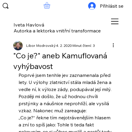
Přihlásit se
Iveta Havlová
Autorka a lektorka vnitřní transformace
Libor Modrovský
4. 2. 2020
Minut čtení: 3
"Co je?" aneb Kamuflovaná
vyhýbavost
Poprvé jsem tenhle jev zaznamenala před 
lety. U výlohy zlatnictví stála mladá žena a 
vedle ní, k výloze zády, podupával její milý. 
Později mi došlo, že už hodnou chvíli 
prstýnky a náušnice neprohlíží, ale vysílá 
vzkaz. Nakonec muž zareaguje:
„Co je?“ řekne tím nejotrávenějším hlasem 
a zní to spíš jako: Tohle ti teda fakt 
nekoupím, co si vůbec myslíš a nestůj tady 