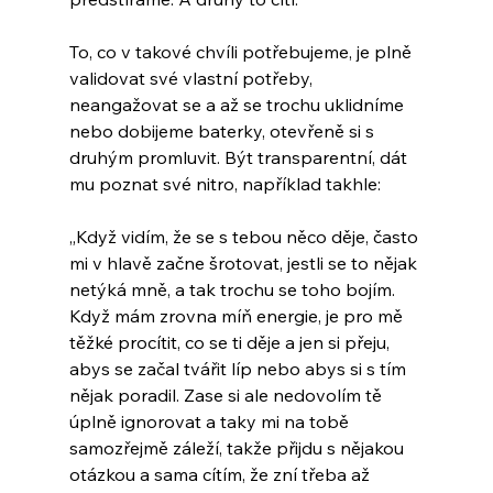
To, co v takové chvíli potřebujeme, je plně 
validovat své vlastní potřeby, 
neangažovat se a až se trochu uklidníme 
nebo dobijeme baterky, otevřeně si s 
druhým promluvit. Být transparentní, dát 
mu poznat své nitro, například takhle:
„Když vidím, že se s tebou něco děje, často 
mi v hlavě začne šrotovat, jestli se to nějak 
netýká mně, a tak trochu se toho bojím. 
Když mám zrovna míň energie, je pro mě 
těžké procítit, co se ti děje a jen si přeju, 
abys se začal tvářit líp nebo abys si s tím 
nějak poradil. Zase si ale nedovolím tě 
úplně ignorovat a taky mi na tobě 
samozřejmě záleží, takže přijdu s nějakou 
otázkou a sama cítím, že zní třeba až 