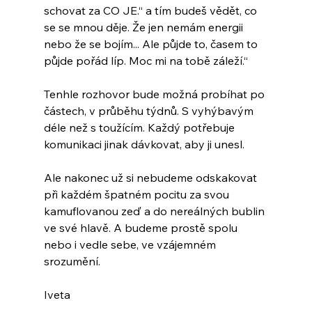
schovat za CO JE.“ a tím budeš vědět, co 
se se mnou děje. Že jen nemám energii 
nebo že se bojím... Ale půjde to, časem to 
půjde pořád líp. Moc mi na tobě záleží.“
Tenhle rozhovor bude možná probíhat po 
částech, v průběhu týdnů. S vyhýbavým 
déle než s toužícím. Každý potřebuje 
komunikaci jinak dávkovat, aby ji unesl.
Ale nakonec už si nebudeme odskakovat 
při každém špatném pocitu za svou 
kamuflovanou zeď a do nereálných bublin 
ve své hlavě. A budeme prostě spolu 
nebo i vedle sebe, ve vzájemném 
srozumění.
Iveta