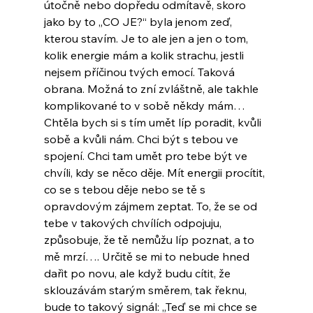
útočně nebo dopředu odmítavě, skoro 
jako by to „CO JE?“ byla jenom zeď, 
kterou stavím. Je to ale jen a jen o tom, 
kolik energie mám a kolik strachu, jestli 
nejsem příčinou tvých emocí. Taková 
obrana. Možná to zní zvláštně, ale takhle 
komplikované to v sobě někdy mám… 
Chtěla bych si s tím umět líp poradit, kvůli 
sobě a kvůli nám. Chci být s tebou ve 
spojení. Chci tam umět pro tebe být ve 
chvíli, kdy se něco děje. Mít energii procítit, 
co se s tebou děje nebo se tě s 
opravdovým zájmem zeptat. To, že se od 
tebe v takových chvílích odpojuju, 
způsobuje, že tě nemůžu líp poznat, a to 
mě mrzí…. Určitě se mi to nebude hned 
dařit po novu, ale když budu cítit, že 
sklouzávám starým směrem, tak řeknu, 
bude to takový signál: „Teď se mi chce se 