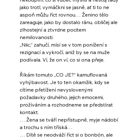
jako trotl, vymáčkni se jasně, ať ti to ne 
aspoň můžu říct rovnou… Ženino tělo 
zareaguje, jako by dostalo ránu, obličej ale 
zlhostejní a ztvrdne pocitem 
nemilovanosti.
„Niic,“ zahučí, mísí se v tom ponížení s 
rezignací a vykročí, aniž by se na muže 
podívala. Ví, že on ví, co si ona přeje.
Říkám tomuto „CO JE?“ kamuflovaná 
vyhýbavost. Je to ten okamžik, kdy se 
cítíme přetížení nevyslovenými 
požadavky druhého, jejich emocemi, 
prožíváním a rozhodneme se předstírat 
kontakt.
… Žena se tváří nepřístupně, myje nádobí 
a trochu s ním tříská…
… Dítě se neodváží říct si o bonbón, ale 