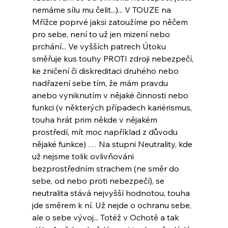
nemáme sílu mu čelit...)... V TOUZE na 
Mřížce poprvé jaksi zatoužíme po něčem 
pro sebe, není to už jen mizení nebo 
prchání... Ve vyšších patrech Útoku 
směřuje kus touhy PROTI zdroji nebezpečí, 
ke zničení či diskreditaci druhého nebo 
nadřazení sebe tím, že mám pravdu 
anebo vyniknutím v nějaké činnosti nebo 
funkci (v některých případech kariérismus, 
touha hrát prim někde v nějakém 
prostředí, mít moc například z důvodu 
nějaké funkce) … Na stupni Neutrality, kde 
už nejsme tolik ovlivňováni 
bezprostředním strachem (ne směr do 
sebe, od nebo proti nebezpečí), se 
neutralita stává nejvyšší hodnotou, touha 
jde směrem k ní. Už nejde o ochranu sebe, 
ale o sebe vývoj... Totéž v Ochotě a tak 