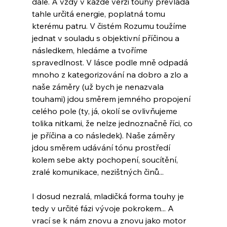
dále. A vždy v každé verzi touhy převládá 
tahle určitá energie, poplatná tomu 
kterému patru. V čistém Rozumu toužíme 
jednat v souladu s objektivní příčinou a 
následkem, hledáme a tvoříme 
spravedlnost. V lásce podle mně odpadá 
mnoho z kategorizování na dobro a zlo a 
naše záměry (už bych je nenazvala 
touhami) jdou směrem jemného propojení 
celého pole (ty, já, okolí se ovlivňujeme 
tolika nitkami, že nelze jednoznačně říci, co 
je příčina a co následek). Naše záměry 
jdou směrem udávání tónu prostředí 
kolem sebe akty pochopení, soucítění, 
zralé komunikace, nezištných činů...
I dosud nezralá, mladičká forma touhy je 
tedy v určité fázi vývoje pokrokem... A 
vrací se k nám znovu a znovu jako motor 