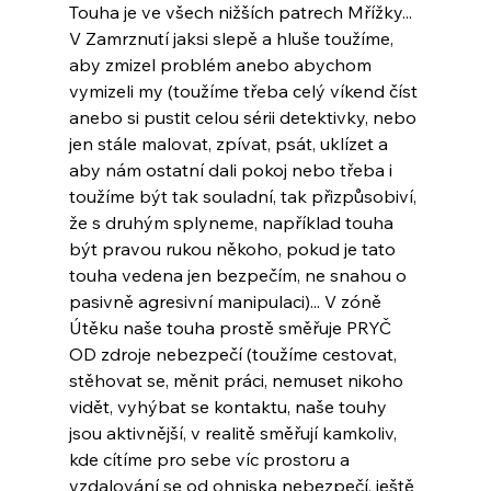
Touha je ve všech nižších patrech Mřížky... 
V Zamrznutí jaksi slepě a hluše toužíme, 
aby zmizel problém anebo abychom 
vymizeli my (toužíme třeba celý víkend číst 
anebo si pustit celou sérii detektivky, nebo 
jen stále malovat, zpívat, psát, uklízet a 
aby nám ostatní dali pokoj nebo třeba i 
toužíme být tak souladní, tak přizpůsobiví, 
že s druhým splyneme, například touha 
být pravou rukou někoho, pokud je tato 
touha vedena jen bezpečím, ne snahou o 
pasivně agresivní manipulaci)... V zóně 
Útěku naše touha prostě směřuje PRYČ 
OD zdroje nebezpečí (toužíme cestovat, 
stěhovat se, měnit práci, nemuset nikoho 
vidět, vyhýbat se kontaktu, naše touhy 
jsou aktivnější, v realitě směřují kamkoliv, 
kde cítíme pro sebe víc prostoru a 
vzdalování se od ohniska nebezpečí, ještě 