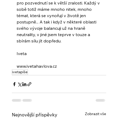
pro pozvednutí se k větší zralosti. Každý v 
sobě totiž máme mnoho nitek, mnoho 
témat, která se vynořují v životě jen 
postupně... A tak i když v některé oblasti 
svého vývoje balancuji už na hraně 
neutrality, v jiné jsem teprve v touze a 
sbírám sílu jít dopředu.
Iveta
www.ivetahavlova.cz
ivetapíše
Zobrazit vše
Nejnovější příspěvky