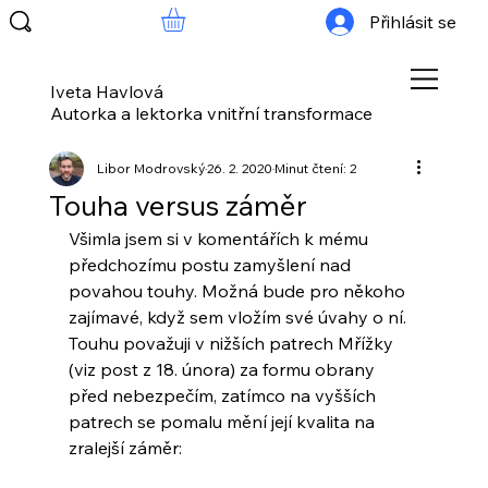
Přihlásit se
Iveta Havlová
Autorka a lektorka vnitřní transformace
Libor Modrovský
26. 2. 2020
Minut čtení: 2
Touha versus záměr
Všimla jsem si v komentářích k mému 
předchozímu postu zamyšlení nad 
povahou touhy. Možná bude pro někoho 
zajímavé, když sem vložím své úvahy o ní. 
Touhu považuji v nižších patrech Mřížky 
(viz post z 18. února) za formu obrany 
před nebezpečím, zatímco na vyšších 
patrech se pomalu mění její kvalita na 
zralejší záměr: