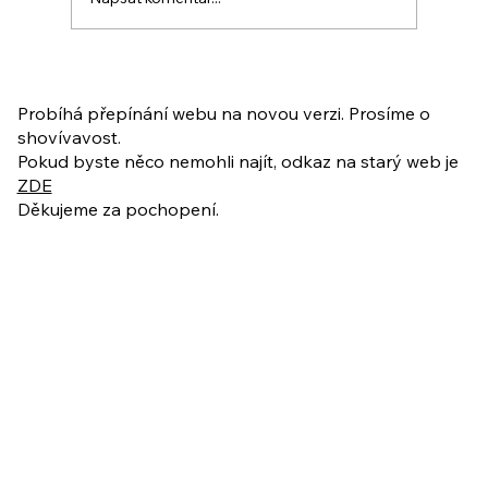
PO VELIKONOCÍCH + Nahrávka
ukázkové lekce
Probíhá přepínání webu na novou verzi. Prosíme o
shovívavost.
Pokud byste něco nemohli najít, odkaz na starý web je
ZDE
Děkujeme za pochopení.