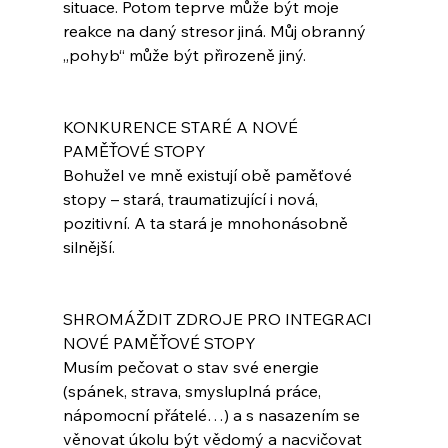
situace. Potom teprve může být moje 
reakce na daný stresor jiná. Můj obranný 
„pohyb“ může být přirozeně jiný.
KONKURENCE STARÉ A NOVÉ 
PAMĚŤOVÉ STOPY
Bohužel ve mně existují obě paměťové 
stopy – stará, traumatizující i nová, 
pozitivní. A ta stará je mnohonásobně 
silnější.
SHROMÁŽDIT ZDROJE PRO INTEGRACI 
NOVÉ PAMĚŤOVÉ STOPY
Musím pečovat o stav své energie 
(spánek, strava, smysluplná práce, 
nápomocní přátelé…) a s nasazením se 
věnovat úkolu být vědomý a nacvičovat 