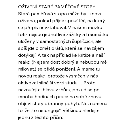
OŽIVENÍ STARÉ PAMĚŤOVÉ STOPY
Stará paměťová stopa může být znovu 
oživena, pokud přijde spouštěč, na který 
se přepis nevztahoval. V našem mozku 
totiž nejsou jednotlivé zážitky a traumátka 
uloženy v samostatných šuplíčcích, ale 
spíš jde o změť drátů, které se navzájem 
dotýkají. A tak například ke kritice a naší 
reakci (Nejsem dost dobrý a nebudou mě 
milovat.) se přidá ponížení. A máme tu 
novou reakci, protože výsměch v nás 
aktivoval silnější verzi studu… Proto 
nezoufejte, hlavu vzhůru, pokud se po 
mnoha hodinách práce na sobě znovu 
objeví starý obranný pohyb. Neznamená 
to, že „to nefunguje“. Většinou hledejte 
jednu z těchto příčin: