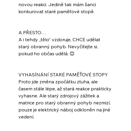
novou reakci. Jedině tak mám šanci 
konkurovat staré paměťové stopě.
A PŘESTO…
A i tehdy „tělo“ vzdoruje, CHCE udělat 
starý obranný pohyb. Nevyčítejte si, 
pokud ho občas udělá. 😊
VYHASÍNÁNÍ STARÉ PAMĚŤOVÉ STOPY
Proto jde změna zpočátku ztuha, ale 
časem stále lépe, až stará reakce prakticky 
vyhasne. Ale starý zdrojový zážitek a 
matrice pro starý obranný pohyb nezmizí, 
pouze je elektrický náboj odkloněn na jiné 
vedení.