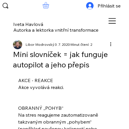
Přihlásit se
Iveta Havlová
Autorka a lektorka vnitřní transformace
Libor Modrovský
3. 7. 2020
Minut čtení: 2
Mini slovníček = jak funguje
autopilot a jeho přepis
AKCE - REAKCE
Akce vyvolává reakci.
OBRANNÝ „POHYB“
Na stres reagujeme zautomatizovaně 
takzvaným obranným „pohybem“ 
(například naučenou kajícností nebo 