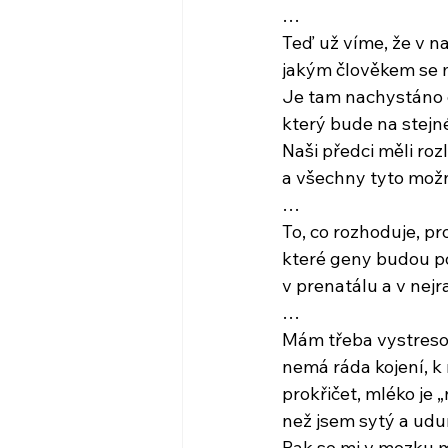
…
Teď už víme, že v 
jakým člověkem se
Je tam nachystáno 
který bude na stejn
Naši předci měli roz
a všechny tyto možn
…
To, co rozhoduje, pr
které geny budou po
v prenatálu a v nejr
…
Mám třeba vystreso
nemá ráda kojení, 
prokřičet, mléko je 
než jsem sytý a ud
Pak se mi v mozku m