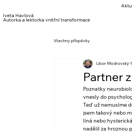
Aktu
Iveta Havlová
Autorka a lektorka vnitřní transformace
Všechny příspěvky
Libor Modrovský
1
Partner 
Poznatky neurobiolo
vnesly do psycholo
Teď už nemusíme do
jsem takový nebo ma
líná nebo hysterick
nadělil za hroznou