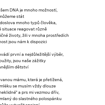
našem DNA je mnoho možností,
 můžeme stát
doslova mnoho typů člověka,
é situace reagovat různě
ličné životy, žili v mnoha prostředích
ost jsou nám k dispozici
ovádí první a nejdůležitější výběr,
užity, jsou naše zážitky
anějším dětství
vanou mámu, která je přetížená,
k mléku se musím vždy dlouze
„neklidné“ a prs mi vezmou dřív,
umlaný do slastného polospánku
ůže vytvořit spojení,