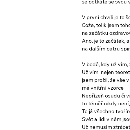
se potkáte se svou v
…
V první chvíli je to 
Cože, tolik jsem toh
na začátku ozdravo
Ano, je to začátek, a
na dalším patru spirá
…
V bodě, kdy už vím, 
Už vím, nejen teoret
jsem prožil, že vše 
mé vnitřní vzorce
Nepřízeň osudu či vn
tu téměř nikdy není
To já všechno tvořím
Svět a lidi v něm j
Už nemusím ztrácet