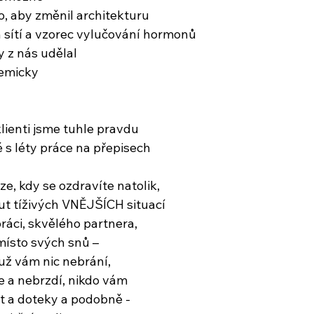
, aby změnil architekturu
 sítí a vzorec vylučování hormonů
 z nás udělal
hemicky
lienti jsme tuhle pravdu
ě s léty práce na přepisech
áze, kdy se ozdravíte natolik,
ut tíživých VNĚJŠÍCH situací
práci, skvělého partnera,
místo svých snů –
 už vám nic nebrání,
 a nebrzdí, nikdo vám
t a doteky a podobně -