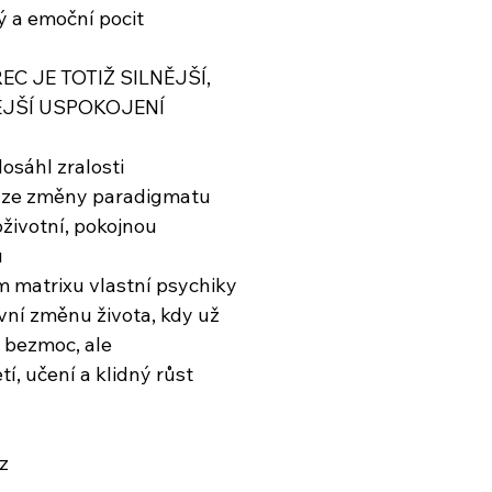
ný a emoční pocit
C JE TOTIŽ SILNĚJŠÍ,
ĚJŠÍ USPOKOJENÍ
osáhl zralosti
 ze změny paradigmatu
životní, pokojnou
u
m matrixu vlastní psychiky
ivní změnu života, kdy už
 bezmoc, ale
tí, učení a klidný růst
z