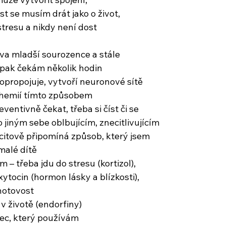
ost se musím drát jako o život,
 stresu a nikdy není dost
a mladší sourozence a stále
a pak čekám několik hodin
opropojuje, vytvoří neuronové sítě
hemií tímto způsobem
ventivně čekat, třeba si číst či se
o jiným sebe oblbujícím, znecitlivujícím
itově připomíná způsob, který jsem
 malé dítě
 – třeba jdu do stresu (kortizol),
ytocin (hormon lásky a blízkosti),
otovost
v životě (endorfiny)
rec, který používám