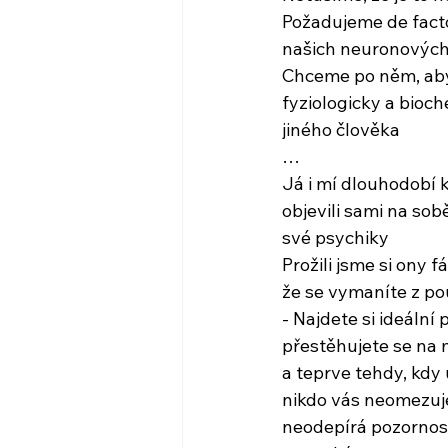
Požadujeme de facto
našich neuronových
Chceme po něm, aby
fyziologicky a bioc
jiného člověka
…
Já i mí dlouhodobí k
objevili sami na sob
své psychiky
Prožili jsme si ony f
že se vymaníte z po
- Najdete si ideální 
přestěhujete se na 
a teprve tehdy, kdy
nikdo vás neomezuje
neodepírá pozornos