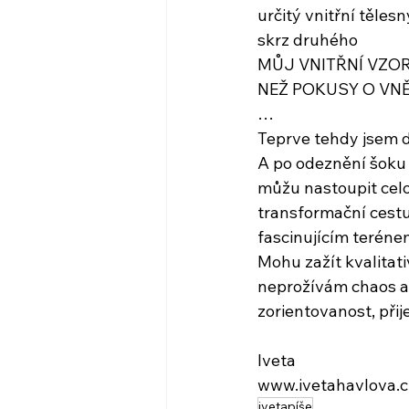
určitý vnitřní těles
skrz druhého
MŮJ VNITŘNÍ VZORE
NEŽ POKUSY O VN
…
Teprve tehdy jsem d
A po odeznění šoku
můžu nastoupit celo
transformační cest
fascinujícím teréne
Mohu zažít kvalitat
neprožívám chaos a
zorientovanost, přije
Iveta
www.ivetahavlova.c
ivetapíše