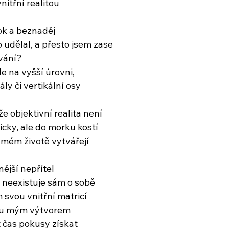
nitřní realitou
šok a beznaděj
o udělal, a přesto jsem zase
vání?
le na vyšší úrovni,
ly či vertikální osy
že objektivní realita není
icky, ale do morku kostí
v mém životě vytvářejí
ější nepřítel
, neexistuje sám o sobě
 svou vnitřní matricí
sou mým výtvorem
 čas pokusy získat