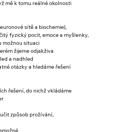
dyž mě k tomu reálné okolnosti
uronové sítě a biochemie),
itý fyzický pocit, emoce a myšlenky,
 možnou situaci
terém žijeme odjakživa
led a nadhled
atné otázky a hledáme řešení
ích řešení, do nichž vkládáme
er
čit způsob prožívání,
 nemožné