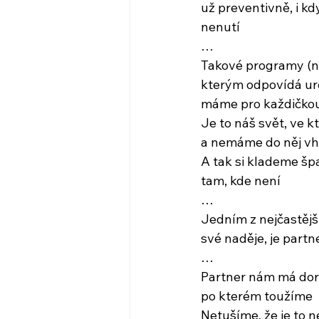
už preventivně, i k
nenutí
…
Takové programy (ne
kterým odpovídá urč
máme pro každičkou
Je to náš svět, ve k
a nemáme do něj vh
A tak si klademe šp
tam, kde není
…
Jedním z nejčastějš
své naděje, je partn
…
Partner nám má doru
po kterém toužíme
Netušíme, že je to