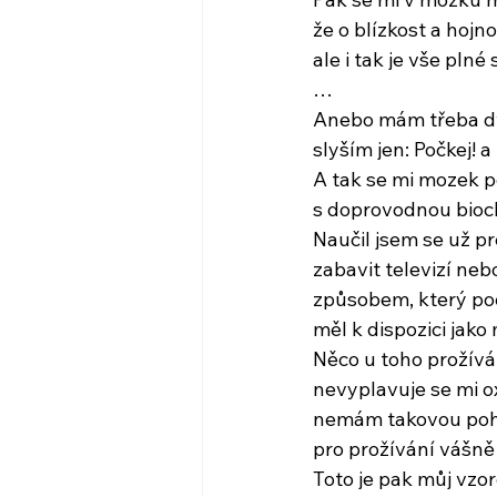
že o blízkost a hojn
ale i tak je vše plné
…
Anebo mám třeba dv
slyším jen: Počkej! 
A tak se mi mozek p
s doprovodnou bioc
Naučil jsem se už pre
zabavit televizí neb
způsobem, který poc
měl k dispozici jako
Něco u toho prožívám
nevyplavuje se mi ox
nemám takovou poh
pro prožívání vášně 
Toto je pak můj vzo