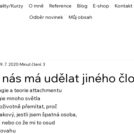
ality/Kurzy
O mně
Reference
Blog
E-shop
Kontakt
Odběr novinek
Můj obsah
9. 7. 2020
Minut čtení: 3
z nás má udělat jiného čl
gie a teorie attachmentu
gie mnoho světla
životně přemítat, proč
kový, jestli jsem špatná osoba,
á nebo co že mi to osud
 povahu