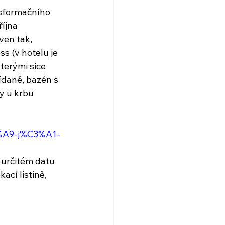
nsformačního 
íjna 
ven tak, 
s (v hotelu je 
terými sice 
ídaně, bazén s 
y u krbu 
3%A9-j%C3%A1-
 určitém datu 
cí listině, 