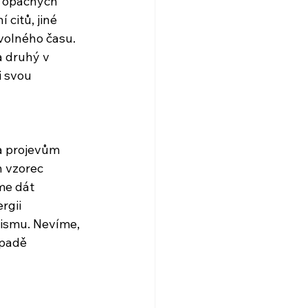
z opačných 
 citů, jiné 
 volného času. 
a druhý v 
i svou 
a projevům 
n vzorec 
me dát 
rgii 
nismu. Nevíme, 
ípadě 