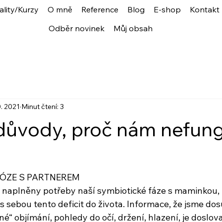
ality/Kurzy
O mně
Reference
Blog
E-shop
Kontakt
Odběr novinek
Můj obsah
0. 2021
Minut čtení: 3
 důvody, proč nám nefung
IÓZE S PARTNEREM
naplněny potřeby naší symbiotické fáze s maminkou, k
 sebou tento deficit do života. Informace, že jsme dos
é“ objímání, pohledy do očí, držení, hlazení, je doslova