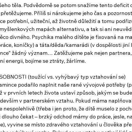
eho těla. Podvědomě se potom snažíme tento deficit 
 přetěžujeme. Příliš si nárokujeme jeho čas a pozornos
ce potřební, užiteční, až životně důležití a tomu podři
yšlenkových mapách alternativu, a tak si ani neuvěd
co divného. Psychika malého dítěte je fixovaná na mam
ráce, koníčky) a táta/děda/kamarádi (v dospělosti jiní l
nce“ žádný význam… Zatěžujeme pak nejen partnera, a
 energii, bojíme se ztráty, žárlíme.
OBNOSTI (toužící vs. vyhýbavý typ vztahování se)
mamince podařilo naplnit naše rané vývojové potřeby (p
už v prvních letech života ustaví způsob, jakým se bu
edevším v partnerském vztahu. Pokud máma naplňovala
e nespolehlivě (třeba i jen proto, že dítě muselo z poc
č dlouho čekat – brzký odchod mámy do práce, jesle, n
), vyvine se místo zdravého vztahování u člověka př