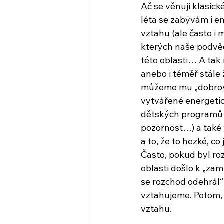
Ač se věnuji klasic
léta se zabývám i e
vztahu (ale často i m
kterých naše podvěd
této oblasti… A tak
anebo i téměř stále 
můžeme mu „dobrovo
vytvářené energetic
dětských programů (
pozornost…) a také 
a to, že to hezké, c
Často, pokud byl ro
oblasti došlo k „za
se rozchod odehrál“
vztahujeme. Potom, 
vztahu.