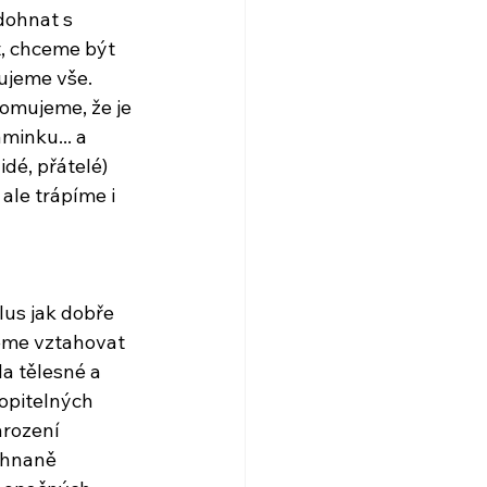
dohnat s 
t, chceme být 
zujeme vše. 
omujeme, že je 
inku... a 
idé, přátelé) 
le trápíme i 
lus jak dobře 
deme vztahovat 
 tělesné a 
hopitelných 
arození 
ehnaně 