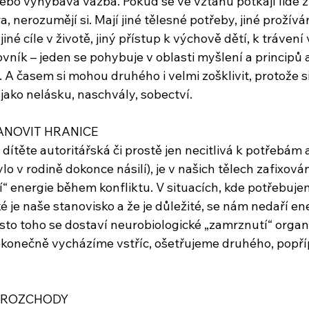
 nebo vyhýbavá vazba. Pokud se ve vztahu potkají lidé 
 nerozumějí si. Mají jiné tělesné potřeby, jiné prožívání
iné cíle v životě, jiný přístup k výchově dětí, k trávení
ovník – jeden se pohybuje v oblasti myšlení a principů 
b. A časem si mohou druhého i velmi zošklivit, protože s
 jako nelásku, naschvály, sobectví.
ANOVIT HRANICE
ítěte autoritářská či prostě jen necitlivá k potřebám 
lo v rodině dokonce násilí), je v našich tělech zafixová
í“ energie během konfliktu. V situacích, kde potřebuje
 je naše stanovisko a že je důležité, se nám nedaří ene
sto toho se dostaví neurobiologické „zamrznutí“ orga
 nekonečně vycházíme vstříc, ošetřujeme druhého, popř
 ROZCHODY