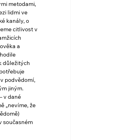
ými metodami, 
i lidmi ve 
ké kanály, o 
me citlivost v 
amžicích 
lověka a 
hodile 
 důležitých 
potřebuje 
 v podvědomí, 
ým jiným. 
– v dané 
ě „nevíme, že 
vědomě) 
 v současném 