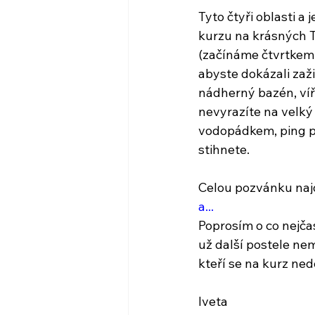
Tyto čtyři oblasti 
kurzu na krásných Te
(začínáme čtvrtkem 
abyste dokázali zaži
nádherný bazén, víři
nevyrazíte na velký 
vodopádkem, ping pon
stihnete.
Celou pozvánku najd
a...
Poprosím o co nejča
už další postele nem
kteří se na kurz nedo
Iveta