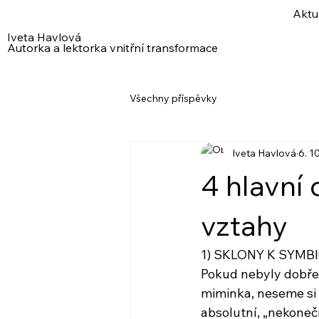
Aktu
Iveta Havlová
Autorka a lektorka vnitřní transformace
Všechny příspěvky
Iveta Havlová
6. 1
4 hlavní
vztahy
1) SKLONY K SYMB
Pokud nebyly dobře 
miminka, neseme si s
absolutní, „nekonečn