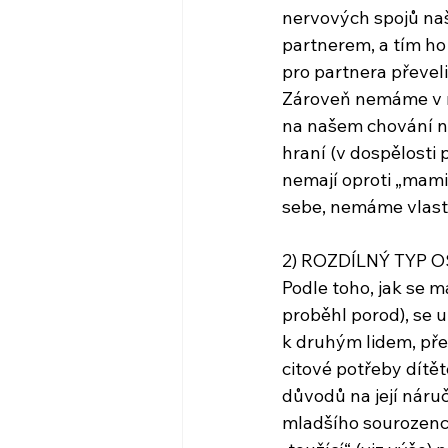
nervových spojů naš
partnerem, a tím ho
pro partnera převeli
Zároveň nemáme v m
na našem chování ně
hraní (v dospělosti p
nemají oproti „mami
sebe, nemáme vlastní
2) ROZDÍLNÝ TYP OS
Podle toho, jak se 
proběhl porod), se 
k druhým lidem, př
citové potřeby dítět
důvodů na její náru
mladšího sourozence