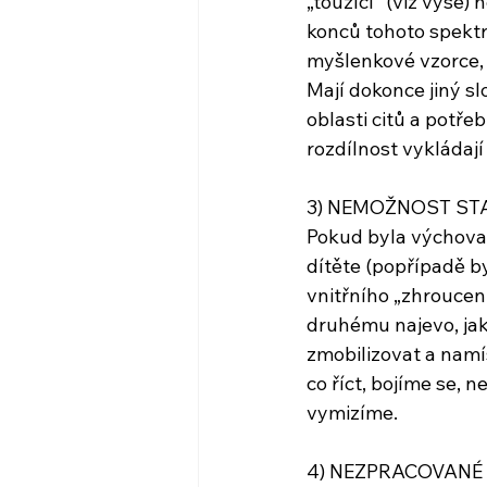
„toužící“ (viz výše)
konců tohoto spektra,
myšlenkové vzorce, j
Mají dokonce jiný sl
oblasti citů a potře
rozdílnost vykládají
3) NEMOŽNOST ST
Pokud byla výchova d
dítěte (popřípadě by
vnitřního „zhroucen
druhému najevo, jaké
zmobilizovat a namí
co říct, bojíme se,
vymizíme. 
4) NEZPRACOVANÉ