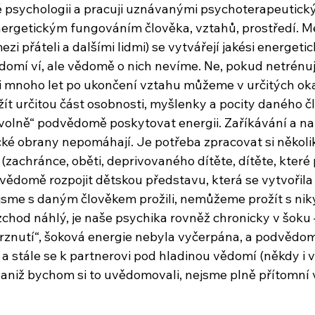
ké psychologii a pracuji uznávanými psychoterapeutick
nergetickým fungováním člověka, vztahů, prostředí. Mez
ezi přáteli a dalšími lidmi) se vytvářejí jakési energetic
omí ví, ale vědomě o nich nevíme. Ne, pokud netrénuje
 i mnoho let po ukončení vztahu můžeme v určitých ok
žít určitou část osobnosti, myšlenky a pocity daného č
lně“ podvědomě poskytovat energii. Zaříkávání a na
ké obrany nepomáhají. Je potřeba zpracovat si několik
zachránce, oběti, deprivovaného dítěte, dítěte, které 
vědomě rozpojit dětskou představu, která se vytvořila
o jsme s daným člověkem prožili, nemůžeme prožít s nik
zchod náhlý, je naše psychika rovněž chronicky v šoku 
mrznutí“, šoková energie nebyla vyčerpána, a podvědom
 a stále se k partnerovi pod hladinou vědomí (někdy i 
aniž bychom si to uvědomovali, nejsme plně přítomní