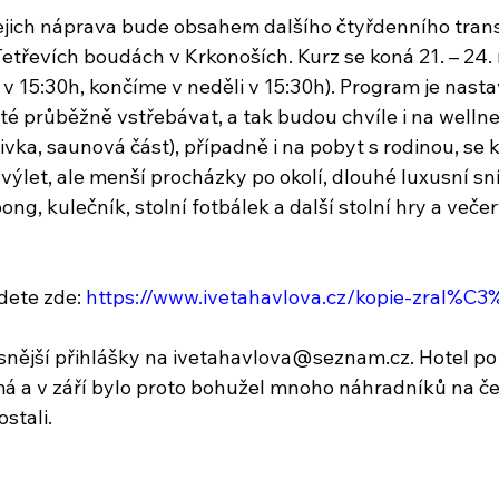
a jejich náprava bude obsahem dalšího čtyřdenního tra
třevích boudách v Krkonoších. Kurz se koná 21. – 24. ř
v 15:30h, končíme v neděli v 15:30h). Program je nasta
té průběžně vstřebávat, a tak budou chvíle i na wellnes
vka, saunová část), případně i na pobyt s rodinou, se k
výlet, ale menší procházky po okolí, dlouhé luxusní sn
g, kulečník, stolní fotbálek a další stolní hry a večer
ete zde: 
https://www.ivetahavlova.cz/kopie-zral%C
snější přihlášky na ivetahavlova@seznam.cz. Hotel po
á a v září bylo proto bohužel mnoho náhradníků na čeka
stali.