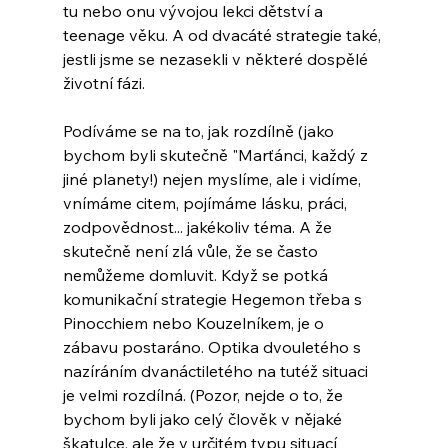
tu nebo onu vývojou lekci dětství a 
teenage věku. A od dvacáté strategie také, 
jestli jsme se nezasekli v některé dospělé 
životní fázi.
Podíváme se na to, jak rozdílně (jako 
bychom byli skutečně "Marťánci, každý z 
jiné planety!) nejen myslíme, ale i vidíme, 
vnímáme citem, pojímáme lásku, práci, 
zodpovědnost... jakékoliv téma. A že 
skutečně není zlá vůle, že se často 
nemůžeme domluvit. Když se potká 
komunikační strategie Hegemon třeba s 
Pinocchiem nebo Kouzelníkem, je o 
zábavu postaráno. Optika dvouletého s 
nazíráním dvanáctiletého na tutéž situaci 
je velmi rozdílná. (Pozor, nejde o to, že 
bychom byli jako celý člověk v nějaké 
škatulce, ale že v určitém typu situací 