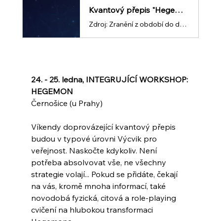
Kvantový přepis "Hegemon" | Iveta Havlová v2
Zdroj: Zranění z období do dvou let dítěte. (včetně předverbálního období, běžně těžko uchopitelné hlubiny v nás, na které si nevzpomínáme) Strategie: Velet anebo se dát zcela do služeb druhého. Strategie během konfliktu: Úplně vyhrát nebo úplně prohrát. Nic mezi. Vnímání: Jsem špatný/jsi špatný. Druhý mě chce zneuctit, ponížit, obvinit z totální špatnosti. Více informací ZDE(/post/97-strategií-pro-život-seriál-přepisů-a-workshopů-o-vztazích) Rozumím a beru na vědomí, že tento přepis v žádném případě nenahrazuje lékařskou, ani psychoterapeutickou péči a vstup na něj je zcela dobrovolný a na vlastní zodpovědnost s ohledem na aktuální zdravotní stav příp. medikaci.
24. - 25. ledna, INTEGRUJÍCÍ WORKSHOP: 
HEGEMON
Černošice (u Prahy)
Víkendy doprovázející kvantový přepis 
budou v typové úrovni Výcvik pro 
veřejnost. Naskočte kdykoliv. Není 
potřeba absolvovat vše, ne všechny 
strategie volají... Pokud se přidáte, čekají 
na vás, kromě mnoha informací, také 
novodobá fyzická, citová a role-playing 
cvičení na hlubokou transformaci 