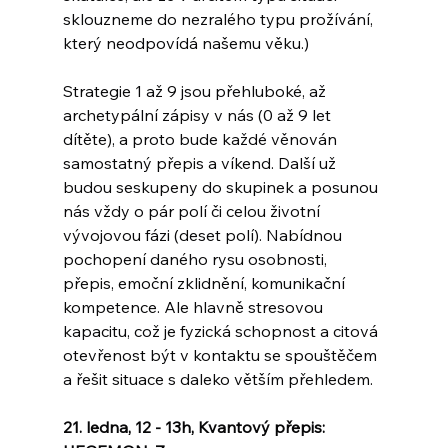
sklouzneme do nezralého typu prožívání, 
který neodpovídá našemu věku.)
Strategie 1 až 9 jsou přehluboké, až 
archetypální zápisy v nás (0 až 9 let 
dítěte), a proto bude každé věnován 
samostatný přepis a víkend. Další už 
budou seskupeny do skupinek a posunou 
nás vždy o pár polí či celou životní 
vývojovou fázi (deset polí). Nabídnou 
pochopení daného rysu osobnosti, 
přepis, emoční zklidnění, komunikační 
kompetence. Ale hlavně stresovou 
kapacitu, což je fyzická schopnost a citová 
otevřenost být v kontaktu se spouštěčem 
a řešit situace s daleko větším přehledem.
21. ledna, 12 - 13h, Kvantový přepis: 