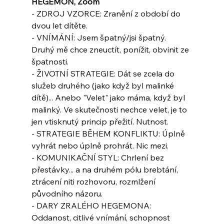
HEGEMON, Zoom
- ZDROJ VZORCE: Zranění z období do 
dvou let dítěte.
- VNÍMÁNÍ: Jsem špatný/jsi špatný. 
Druhý mě chce zneuctít, ponížit, obvinit ze 
špatnosti.
- ŽIVOTNÍ STRATEGIE: Dát se zcela do 
služeb druhého (jako když byl malinké 
dítě)... Anebo "Velet" jako máma, když byl 
malinký. Ve skutečnosti nechce velet, je to 
jen vtisknutý princip přežití. Nutnost.
- STRATEGIE BĚHEM KONFLIKTU: Úplně 
vyhrát nebo úplně prohrát. Nic mezi.
- KOMUNIKAČNÍ STYL: Chrlení bez 
přestávky... a na druhém pólu brebtání, 
ztrácení niti rozhovoru, rozmlžení 
původního názoru.
- DARY ZRALÉHO HEGEMONA: 
Oddanost, citlivé vnímání, schopnost 