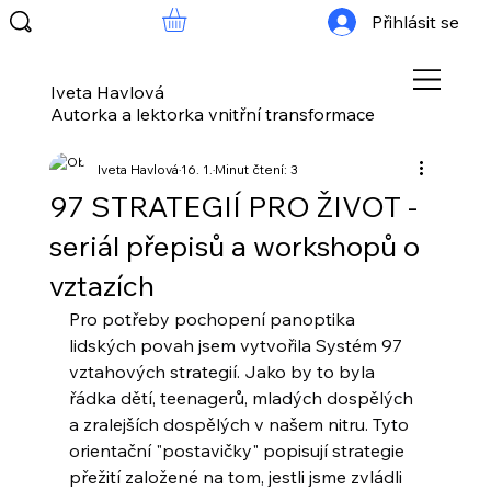
Přihlásit se
Iveta Havlová
Autorka a lektorka vnitřní transformace
Iveta Havlová
16. 1.
Minut čtení: 3
97 STRATEGIÍ PRO ŽIVOT -
seriál přepisů a workshopů o
vztazích
Pro potřeby pochopení panoptika 
lidských povah jsem vytvořila Systém 97 
vztahových strategií. Jako by to byla 
řádka dětí, teenagerů, mladých dospělých 
a zralejších dospělých v našem nitru. Tyto 
orientační "postavičky" popisují strategie 
přežití založené na tom, jestli jsme zvládli 