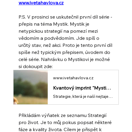
www.ivetahavlova.cz
P.S. V prosinci se uskutečnil první díl série - 
přepis na téma Mystik. Mystik je 
netypickou strategií na pomezí mezi 
vědomím a podvědomím. Jde spíš o 
určitý stav, než akci. Proto je tento první díl 
spíše než typickým přepisem, úvodem do 
celé série. Nahrávku o Mystikovi je možné 
si dokoupit zde:
www.ivetahavlova.cz
Kvantový imprint "Mystik" | Iveta Havlová v2
Strategie, která je naší nejtajemnější částí. Aktivuje se, když se setkáme se situací, která je buď tak nová nebo tak těžká, že pro ni nemáme ještě ani slova vysvětlení a absolutně nevíme, co dělat. Projevuje se zejména vytěsňováním... Ale i když vytěsňujeme, stejně se občas ochranná mlha zvedne a my si uvědomíme, že čas plyne a my nic neděláme... Do esence Mystika patří například i myšlenky o tom, že někam nezapadáme nebo jsme divní, jiní... Po dozrání dospělých kompetencí se v Mystikovi naopak rozvine schopnost cítit se uvolněně i v neznámých situacích a být hluboce spojen s druhými. Mottem zralé esence Mystika je: LÁSKA JE SPOJENÍ. Více informací ZDE(https://www.ivetahavlova.cz/single-post/m%C5%99%C3%AD%C5%BEka-strategi%C3%AD-pro-%C5%BEivot-a-pozv%C3%A1nka-na-imprint-5-12-a-syt%C3%ADc%C3%AD-den-7-12) Rozumím a beru na vědomí, že tento přepis v žádném případě nenahrazuje lékařskou, ani psychoterapeutickou péči a vstup na něj je zcela dobrovolný a na vlastní zodpovědnost s ohledem na aktuální zdravotní stav příp. medikaci.
Přikládám výňatek ze seznamu Strategií 
pro život. Je to můj pokus popsat některé 
fáze a kvality života. Cílem je přispět k 