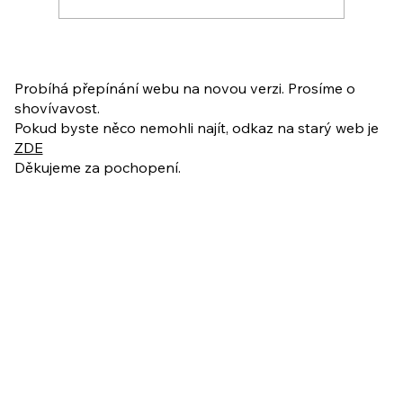
PO VELIKONOCÍCH + Nahrávka
ukázkové lekce
Probíhá přepínání webu na novou verzi. Prosíme o
shovívavost.
Pokud byste něco nemohli najít, odkaz na starý web je
ZDE
Děkujeme za pochopení.