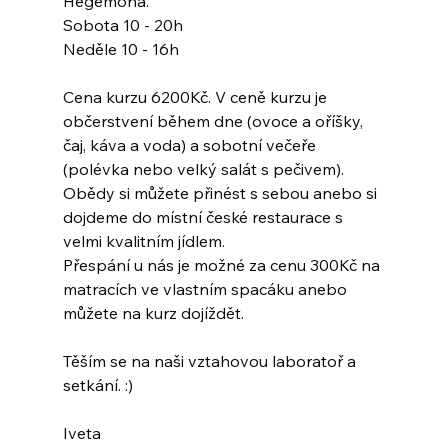
Hegemona.
Sobota 10 - 20h
Neděle 10 - 16h
Cena kurzu 6200Kč. V ceně kurzu je 
občerstvení během dne (ovoce a oříšky, 
čaj, káva a voda) a sobotní večeře 
(polévka nebo velký salát s pečivem). 
Obědy si můžete přinést s sebou anebo si 
dojdeme do místní české restaurace s 
velmi kvalitním jídlem.
Přespání u nás je možné za cenu 300Kč na 
matracích ve vlastním spacáku anebo 
můžete na kurz dojíždět.
Těším se na naši vztahovou laboratoř a 
setkání. :)
Iveta