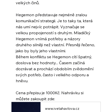
velkých činů.
Hegemon představuje nejméně zralou 
komunikační strategii. Je to taky ta, která 
nás umí nejvíc potrápit. Vyznačuje se 
velkou propojeností s druhým. Mladičký 
Hegemon vnímá potřeby a názory 
druhého silněji než vlastní. Přesněji řečeno, 
jako by byly jeho vlastními.
Během konfliktu se Hegemon cítí špatný, 
doslova bez hodnoty... Časem začíná 
dozrávat a prochází obdobím zvědomění 
svých potřeb, často i velkého odporu a 
hněvu.
Cena přepisu je 1000Kč. Nahrávku si 
můžete zakoupit zde: 
www.ivetahavlova.cz