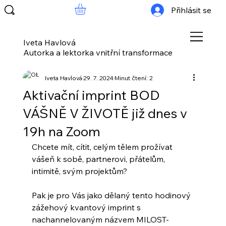
Přihlásit se
Iveta Havlová
Autorka a lektorka vnitřní transformace
Iveta Havlová
29. 7. 2024
Minut čtení: 2
Aktivační imprint BOD
VÁŠNĚ V ŽIVOTĚ již dnes v
19h na Zoom
Chcete mít, cítit, celým tělem prožívat 
vášeň k sobě, partnerovi, přátelům, 
intimitě, svým projektům?
Pak je pro Vás jako dělaný tento hodinový 
zážehový kvantový imprint s 
nachannelovaným názvem MILOST-