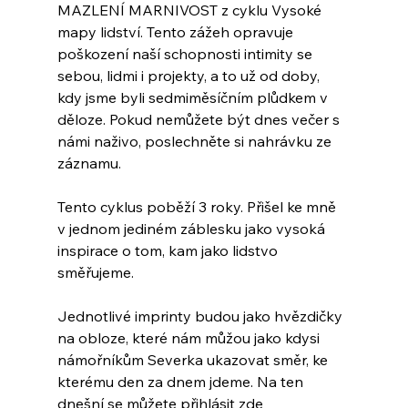
MAZLENÍ MARNIVOST z cyklu Vysoké 
mapy lidství. Tento zážeh opravuje 
poškození naší schopnosti intimity se 
sebou, lidmi i projekty, a to už od doby, 
kdy jsme byli sedmiměsíčním plůdkem v 
děloze. Pokud nemůžete být dnes večer s 
námi naživo, poslechněte si nahrávku ze 
záznamu.
Tento cyklus poběží 3 roky. Přišel ke mně 
v jednom jediném záblesku jako vysoká 
inspirace o tom, kam jako lidstvo 
směřujeme. 
Jednotlivé imprinty budou jako hvězdičky 
na obloze, které nám můžou jako kdysi 
námořníkům Severka ukazovat směr, ke 
kterému den za dnem jdeme. Na ten 
dnešní se můžete přihlásit zde 