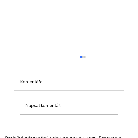
Komentáře
Napsat komentář...
PO VELIKONOCÍCH + Nahrávka
ukázkové lekce