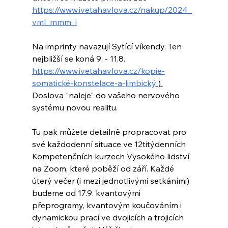
https://www.ivetahavlova.cz/nakup/2024_
vml_mmm_i
Na imprinty navazují Sytící víkendy. Ten 
nejbližší se koná 9. - 11.8. 
https://www.ivetahavlova.cz/kopie-
somatické-konstelace-a-limbický
 ) 
Doslova "naleje" do vašeho nervového 
systému novou realitu.
Tu pak můžete detailně propracovat pro 
své každodenní situace ve 12titýdenních 
Kompetenčních kurzech Vysokého lidství 
na Zoom, které poběží od září. Každé 
úterý večer (i mezi jednotlivými setkáními) 
budeme od 17.9. kvantovými 
přeprogramy, kvantovým koučováním i 
dynamickou prací ve dvojicích a trojicích 