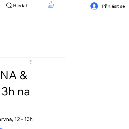
Hledat
Přihlásit se
NA &
13h na
na, 12 - 13h 
...