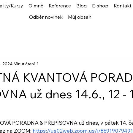
ality/Kurzy
O mně
Reference
Blog
E-shop
Kontakt
Odběr novinek
Můj obsah
6. 2024
Minut čtení: 1
TNÁ KVANTOVÁ PORAD
NA už dnes 14.6., 12 - 
Á PORADNA & PŘEPISOVNA už dnes, v pátek 14. červ
kaz na ZOOM: 
https://us02web.zoom.us/j/86919079491