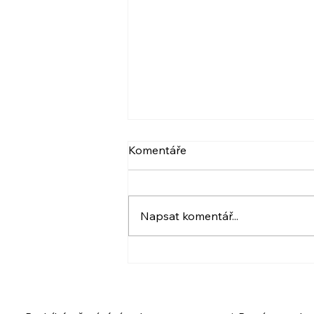
VIDEO: NARCIS A
Komentáře
PSYCHOPAT, BERLIČKY
DNEŠKA
Více ve videu. A také pozvánka.
:) Krásný den! Iveta
Napsat komentář...
www.ivetahavlova.cz A jestli
můžete, poprosím o sdílení. ☺️
❤️ VIDEO: https://youtu.be/8-
UfZx6erho A tady je
PŘIHLÁŠKA na ukázkovou lekci
i celý kur