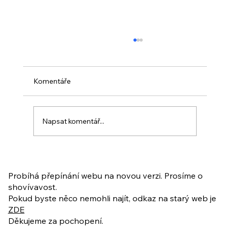
Komentáře
Napsat komentář...
PO VELIKONOCÍCH + Nahrávka
ukázkové lekce
Probíhá přepínání webu na novou verzi. Prosíme o
shovívavost.
Pokud byste něco nemohli najít, odkaz na starý web je
ZDE
Děkujeme za pochopení.