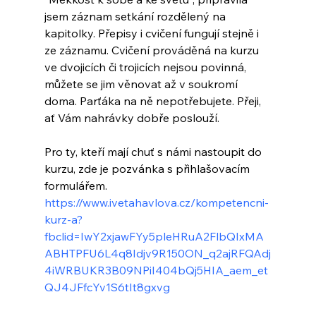
jsem záznam setkání rozdělený na 
kapitolky. Přepisy i cvičení fungují stejně i 
ze záznamu. 
Cvičení prováděná na kurzu 
ve dvojicích či trojicích nejsou povinná, 
můžete se jim věnovat až v soukromí 
doma. Parťáka na ně nepotřebujete. Přeji, 
ať Vám nahrávky dobře poslouží.
Pro ty, kteří mají chuť s námi nastoupit do 
kurzu, zde je pozvánka s přihlašovacím 
formulářem. 
https://www.ivetahavlova.cz/kompetencni-
kurz-a?
fbclid=IwY2xjawFYy5pleHRuA2FlbQIxMA
ABHTPFU6L4q8Idjv9R150ON_q2ajRFQAdj
4iWRBUKR3B09NPiI404bQj5HIA_aem_et
QJ4JFfcYv1S6tIt8gxvg