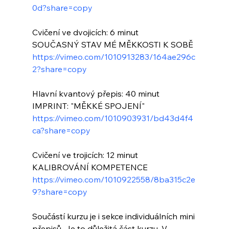
0d?share=copy
Cvičení ve dvojicích: 6 minut
SOUČASNÝ STAV MÉ MĚKKOSTI K SOBĚ
https://vimeo.com/1010913283/164ae296c
2?share=copy
Hlavní kvantový přepis: 40 minut
IMPRINT: "MĚKKÉ SPOJENÍ"
https://vimeo.com/1010903931/bd43d4f4
ca?share=copy
Cvičení ve trojicích: 12 minut
KALIBROVÁNÍ KOMPETENCE
https://vimeo.com/1010922558/8ba315c2e
9?share=copy
Součástí kurzu je i sekce individuálních mini 
přepisů. Je to důležitá část kurzu. V 