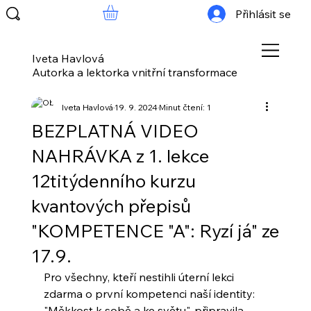
Přihlásit se
Iveta Havlová
Autorka a lektorka vnitřní transformace
Iveta Havlová
19. 9. 2024
Minut čtení: 1
BEZPLATNÁ VIDEO
NAHRÁVKA z 1. lekce
12titýdenního kurzu
kvantových přepisů
"KOMPETENCE "A": Ryzí já" ze
17.9.
Pro všechny, kteří nestihli úterní lekci 
zdarma o první kompetenci naší identity: 
"Měkkost k sobě a ke světu", připravila 