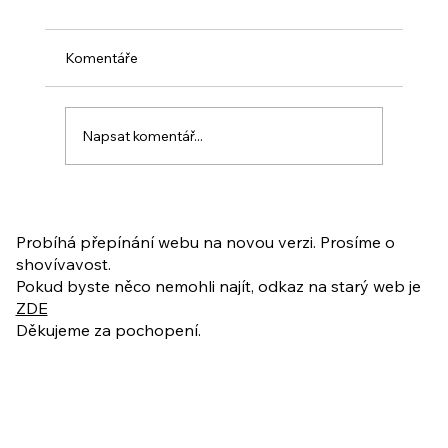
Komentáře
Napsat komentář...
PO VELIKONOCÍCH + Nahrávka
ukázkové lekce
Probíhá přepínání webu na novou verzi. Prosíme o
shovívavost.
Pokud byste něco nemohli najít, odkaz na starý web je
ZDE
Děkujeme za pochopení.