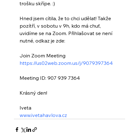
trošku skřípe. :)
Hned jsem cítila, že to chci udělat! Takže 
pozítří, v sobotu v 9h, kdo má chuť, 
uvidíme se na Zoom. Přihlašovat se není 
nutné, odkaz je zde: 
Join Zoom Meeting
https://us02web.zoom.us/j/9079397364
Meeting ID: 907 939 7364
Krásný den!
Iveta 
www.ivetahavlova.cz