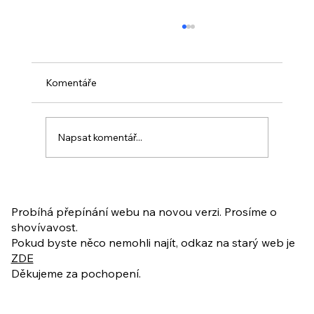
Komentáře
Napsat komentář...
PO VELIKONOCÍCH + Nahrávka
ukázkové lekce
Probíhá přepínání webu na novou verzi. Prosíme o
shovívavost.
Pokud byste něco nemohli najít, odkaz na starý web je
ZDE
Děkujeme za pochopení.