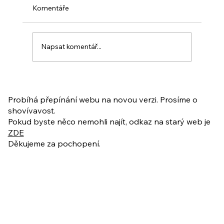
Komentáře
Napsat komentář...
PO VELIKONOCÍCH + Nahrávka
ukázkové lekce
Probíhá přepínání webu na novou verzi. Prosíme o
shovívavost.
Pokud byste něco nemohli najít, odkaz na starý web je
ZDE
Děkujeme za pochopení.