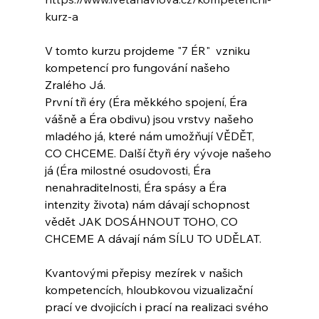
kurz-a
V tomto kurzu projdeme "7 ÉR"  vzniku 
kompetencí pro fungování našeho 
Zralého Já.
První tři éry (Éra měkkého spojení, Éra 
vášně a Éra obdivu) jsou vrstvy našeho 
mladého já, které nám umožňují VĚDĚT, 
CO CHCEME. Další čtyři éry vývoje našeho 
já (Éra milostné osudovosti, Éra 
nenahraditelnosti, Éra spásy a Éra 
intenzity života) nám dávají schopnost 
vědět JAK DOSÁHNOUT TOHO, CO 
CHCEME A dávají nám SÍLU TO UDĚLAT.
Kvantovými přepisy mezírek v našich 
kompetencích, hloubkovou vizualizační 
prací ve dvojicích i prací na realizaci svého 