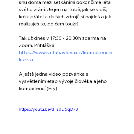
snu doma mezi setkáními dokončíme léta 
svého zrání. Je jen na Tobě, jak se vidíš, 
kolik přátel a dalších zdrojů si najdeš a jak 
realizuješ to, po čem toužíš. 
Tak už dnes v 17:30
 - 20:30h zdarma na 
Zoom. Přihláška: 
https://www.ivetahavlova.cz/kompetencni-
kurz-a
A ještě jedna video pozvánka s 
vysvětlením etap vývoje člověka a jeho 
kompetencí (Éry)
https://youtu.be/tHis0D6qD70