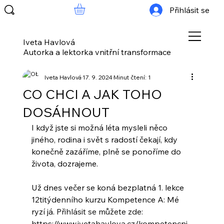
Přihlásit se
Iveta Havlová
Autorka a lektorka vnitřní transformace
Iveta Havlová
17. 9. 2024
Minut čtení: 1
CO CHCI A JAK TOHO
DOSÁHNOUT
I když jste si možná léta mysleli něco 
jiného, rodina i svět s radostí čekají, kdy 
konečně zazáříme, plně se ponoříme do 
života, dozrajeme.
Už dnes večer se koná bezplatná 1. lekce 
12titýdenního kurzu Kompetence A: Mé 
ryzí já. 
Přihlásit se můžete zde: 
https://www.ivetahavlova.cz/kompetencni-