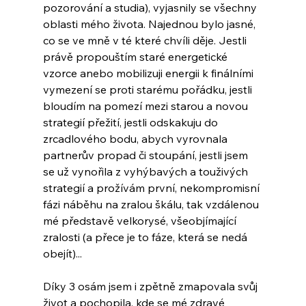
pozorování a studia), vyjasnily se všechny 
oblasti mého života. Najednou bylo jasné, 
co se ve mně v té které chvíli děje. Jestli 
právě propouštím staré energetické 
vzorce anebo mobilizuji energii k finálními 
vymezení se proti starému pořádku, jestli 
bloudím na pomezí mezi starou a novou 
strategií přežití, jestli odskakuju do 
zrcadlového bodu, abych vyrovnala 
partnerův propad či stoupání, jestli jsem 
se už vynořila z vyhýbavých a touživých 
strategií a prožívám první, nekompromisní 
fázi náběhu na zralou škálu, tak vzdálenou 
mé představě velkorysé, všeobjímající 
zralosti (a přece je to fáze, která se nedá 
obejít)...
Díky 3 osám jsem i zpětně zmapovala svůj 
život a pochopila, kde se mé zdravé 