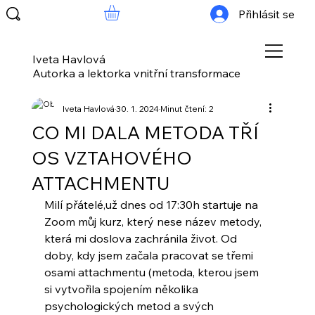
Přihlásit se
Iveta Havlová
Autorka a lektorka vnitřní transformace
Iveta Havlová
30. 1. 2024
Minut čtení: 2
CO MI DALA METODA TŘÍ
OS VZTAHOVÉHO
ATTACHMENTU
Milí přátelé,už dnes od 17:30h startuje na 
Zoom můj kurz, který nese název metody, 
která mi doslova zachránila život. Od 
doby, kdy jsem začala pracovat se třemi 
osami attachmentu (metoda, kterou jsem 
si vytvořila spojením několika 
psychologických metod a svých 