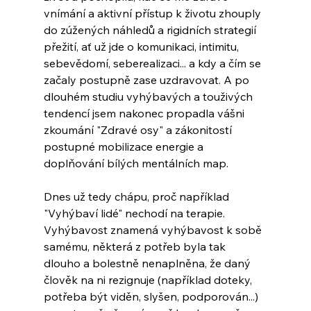
vnímání a aktivní přístup k životu zhouply 
do zúžených náhledů a rigidních strategií 
přežití, ať už jde o komunikaci, intimitu, 
sebevědomí, seberealizaci... a kdy a čím se 
začaly postupně zase uzdravovat. A po 
dlouhém studiu vyhýbavých a touživých 
tendencí jsem nakonec propadla vášni 
zkoumání "Zdravé osy" a zákonitostí 
postupné mobilizace energie a 
doplňování bílých mentálních map.
Dnes už tedy chápu, proč například 
"Vyhýbaví lidé" nechodí na terapie. 
Vyhýbavost znamená vyhýbavost k sobě 
samému, některá z potřeb byla tak 
dlouho a bolestně nenaplněna, že daný 
člověk na ni rezignuje (například doteky, 
potřeba být viděn, slyšen, podporován...) 