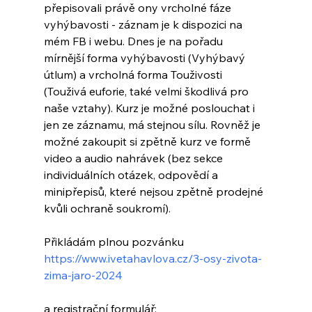
přepisovali právě ony vrcholné fáze 
vyhýbavosti - záznam je k dispozici na 
mém FB i webu. Dnes je na pořadu 
mírnější forma vyhýbavosti (Vyhýbavý 
útlum) a vrcholná forma Touživosti 
(Touživá euforie, také velmi škodlivá pro 
naše vztahy). Kurz je možné poslouchat i 
jen ze záznamu, má stejnou sílu. Rovněž je 
možné zakoupit si zpětně kurz ve formě 
video a audio nahrávek (bez sekce 
individuálních otázek, odpovědí a 
minipřepisů, které nejsou zpětně prodejné 
kvůli ochraně soukromí).
Přikládám plnou pozvánku 
https://www.ivetahavlova.cz/3-osy-zivota-
zima-jaro-2024
a registrační formulář: