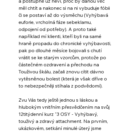
a postupně už neví, proč by danou věc 
měl chtít a nakonec si na ni vybuduje fóbii 
či se postaví až do výsměchu (Vyhýbavá 
euforie, vrcholná fáze sebeklamu, 
odpojení od potřeby). A proto také 
například mí klienti, kteří byli na samé 
hraně propadu do chronické vyhýbavosti, 
pak po dlouhé měsíce bojovali s chutí 
vrátit se ke starým vzorcům, protože po 
částečném ozdravení a přechodu na 
Touživou škálu, začali znovu cítit dávno 
vytěsněnou bolest (která je však dříve o 
to nebezpečněji stíhala z podvědomí). 
Zvu Vás tedy ještě jednou s láskou a 
hlubokým vnitřním přesvědčením na svůj 
12titýdenní kurz "3 OSY - Vyhýbavý, 
touživý a zdravý attachment. Na prvním, 
ukázkovém, setkání minulé úterý jsme 