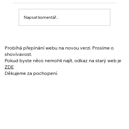
Napsat komentář...
PO VELIKONOCÍCH + Nahrávka
ukázkové lekce
Probíhá přepínání webu na novou verzi. Prosíme o
shovívavost.
Pokud byste něco nemohli najít, odkaz na starý web je
ZDE
Děkujeme za pochopení.