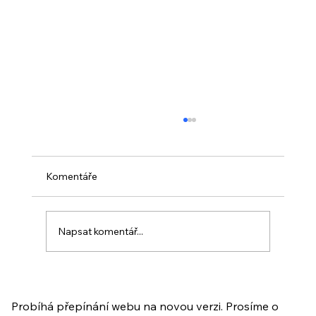
Komentáře
Napsat komentář...
PO VELIKONOCÍCH + Nahrávka
ukázkové lekce
Probíhá přepínání webu na novou verzi. Prosíme o