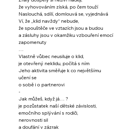
že vyhovováním získá, po čem touží
Naslouchá, sdílí, domlouvá se, vyjednává
Ví, že „klid navždy“ nebude,
že spouštěče ve vztazích jsou a budou
a zásluhy jsou v okamžiku vzbouření emocí
zapomenuty
…
Vlastně vůbec neusiluje o klid,
je otevřený neklidu, počítá s ním
Jeho aktivita směřuje k co největšímu 
učení se
o sobě i o partnerovi 
- 
Jak můžeš, když já… ?
je pozůstatek naší dětské závislosti,
emočního splývání s rodiči,
nerovnosti sil 
a doufání v zázrak