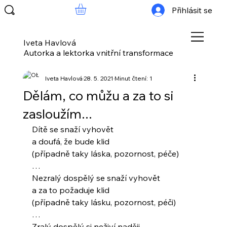
Přihlásit se
Iveta Havlová
Autorka a lektorka vnitřní transformace
Iveta Havlová
28. 5. 2021
Minut čtení: 1
Dělám, co můžu a za to si
zasloužím...
Dítě se snaží vyhovět 
a doufá, že bude klid
(případně taky láska, pozornost, péče)
…
Nezralý dospělý se snaží vyhovět 
a za to požaduje klid
(případně taky lásku, pozornost, péči)
…
Zralý dospělý si neživí naději,