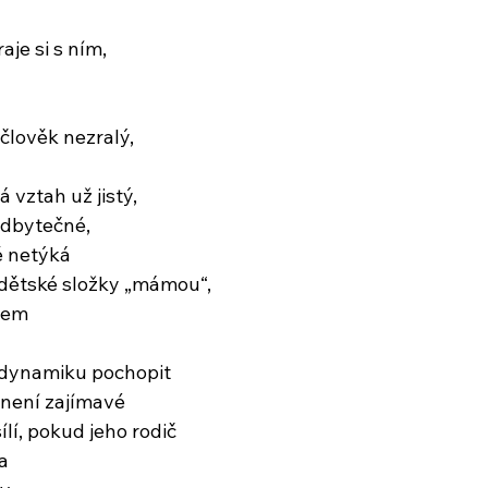
aje si s ním,
člověk nezralý,
 vztah už jistý,
adbytečné,
ě netýká
 dětské složky „mámou“,
rem
 dynamiku pochopit
 není zajímavé
lí, pokud jeho rodič
a