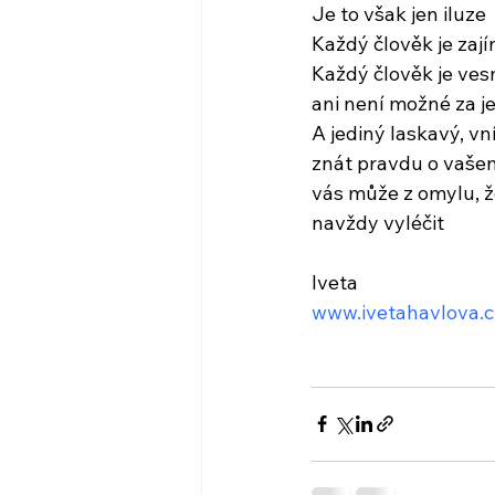
Je to však jen iluze
Každý člověk je zaj
Každý člověk je ves
ani není možné za j
A jediný laskavý, v
znát pravdu o vaše
vás může z omylu, ž
navždy vyléčit
Iveta
www.ivetahavlova.c