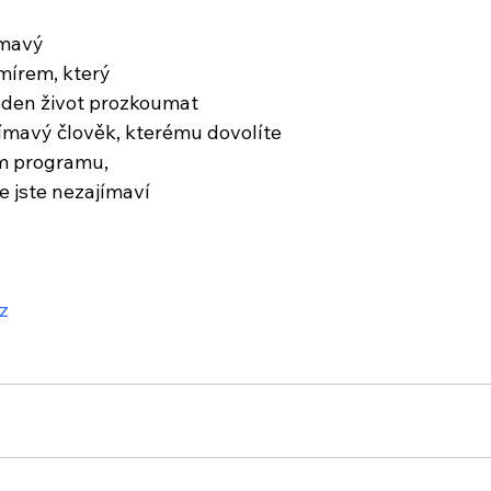
ímavý
mírem, který
eden život prozkoumat
nímavý člověk, kterému dovolíte
m programu,
e jste nezajímaví
z