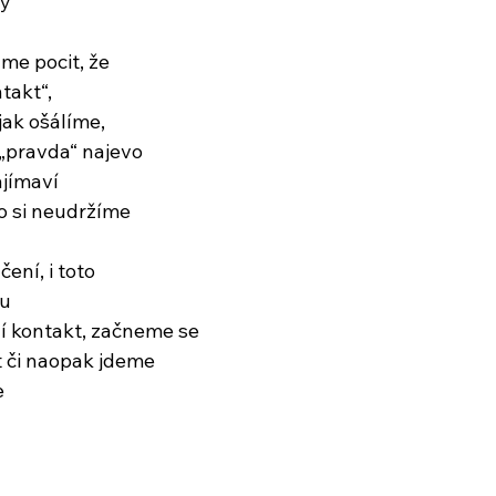
hy
me pocit, že
takt“,
ak ošálíme,
 „pravda“ najevo
jímaví 
o si neudržíme
ení, i toto
tu
í kontakt, začneme se
t či naopak jdeme
e