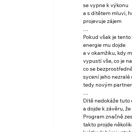
se vypne k výkonu
a s dítětem mluví, hr
projevuje zájem
…
Pokud však je tento 
energie mu dojde
a v okamžiku, kdy má
vypustí vše, co je n
co se bezprostředn
sycení jeho nezralé
tedy novým partne
…
Dítě nedokáže tuto
a dojde k závěru, že
Program značně zesí
takto projde několik