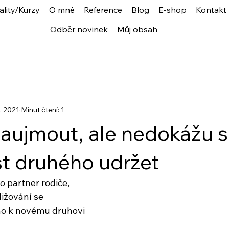
ality/Kurzy
O mně
Reference
Blog
E-shop
Kontakt
Odběr novinek
Můj obsah
7. 2021
Minut čtení: 1
aujmout, ale nedokážu s
t druhého udržet
 partner rodiče,
ližování se
ho k novému druhovi