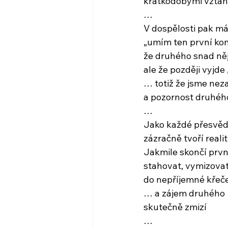
krátkodobými vzta
…
V dospělosti pak má
„umím ten první kon
že druhého snad něj
ale že později vyjde
… totiž že jsme neza
a pozornost druhéh
…
Jako každé přesvědč
zázračně tvoří reali
Jakmile skončí prvn
stahovat, vymizova
do nepříjemné křeč
… a zájem druhého
skutečně zmizí
…