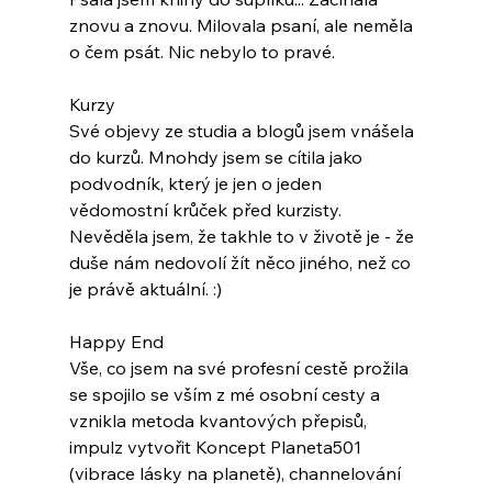
znovu a znovu. Milovala psaní, ale neměla 
o čem psát. Nic nebylo to pravé.
Kurzy
Své objevy ze studia a blogů jsem vnášela 
do kurzů. Mnohdy jsem se cítila jako 
podvodník, který je jen o jeden 
vědomostní krůček před kurzisty. 
Nevěděla jsem, že takhle to v životě je - že 
duše nám nedovolí žít něco jiného, než co 
je právě aktuální. :)
Happy End
Vše, co jsem na své profesní cestě prožila 
se spojilo se vším z mé osobní cesty a 
vznikla metoda kvantových přepisů, 
impulz vytvořit Koncept Planeta501 
(vibrace lásky na planetě), channelování 