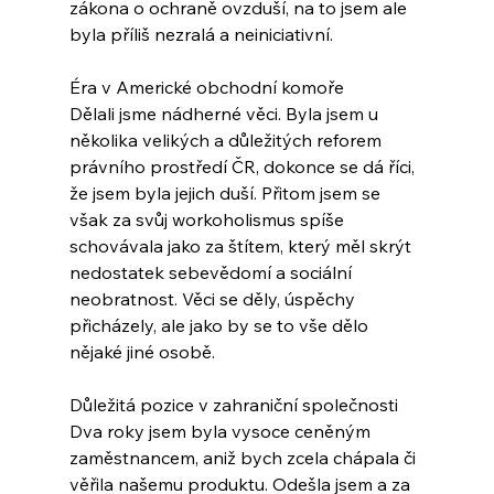
zákona o ochraně ovzduší, na to jsem ale 
byla příliš nezralá a neiniciativní.
Éra v Americké obchodní komoře
Dělali jsme nádherné věci. Byla jsem u 
několika velikých a důležitých reforem 
právního prostředí ČR, dokonce se dá říci, 
že jsem byla jejich duší. Přitom jsem se 
však za svůj workoholismus spíše 
schovávala jako za štítem, který měl skrýt 
nedostatek sebevědomí a sociální 
neobratnost. Věci se děly, úspěchy 
přicházely, ale jako by se to vše dělo 
nějaké jiné osobě.
Důležitá pozice v zahraniční společnosti
Dva roky jsem byla vysoce ceněným 
zaměstnancem, aniž bych zcela chápala či 
věřila našemu produktu. Odešla jsem a za 