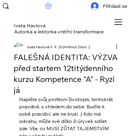
Přihlásit se
Iveta Havlová
Autorka a lektorka vnitřní transformace
Iveta Havlová
3. 9. 2024
Minut čtení: 2
FALEŠNÁ IDENTITA: VÝZVA
před startem 12titýdenního
kurzu Kompetence "A" - Ryzí
já
Napište svůj profesní životopis, tentokrát 
pravdivě, s vhledem do sebe. Buďte k 
sobě pravdiví, ale ne krutí. :) Kdo má 
odvahu, může své dílko či úryvek sdílet 
zde. Vše, co MUSÍ ZŮTAT TAJEMSTVÍM 
nás v skrytu ovládá.