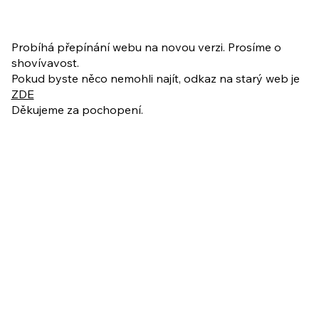
PO VELIKONOCÍCH + Nahrávka
ukázkové lekce
Probíhá přepínání webu na novou verzi. Prosíme o
shovívavost.
Pokud byste něco nemohli najít, odkaz na starý web je
ZDE
Děkujeme za pochopení.