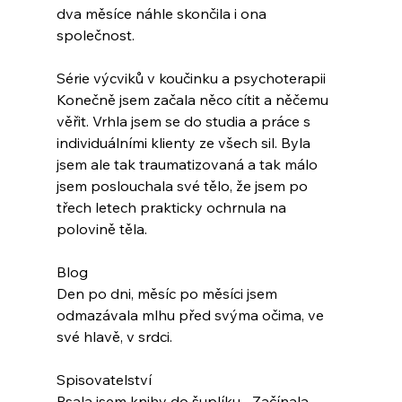
dva měsíce náhle skončila i ona 
společnost.
Série výcviků v koučinku a psychoterapii
Konečně jsem začala něco cítit a něčemu 
věřit. Vrhla jsem se do studia a práce s 
individuálními klienty ze všech sil. Byla 
jsem ale tak traumatizovaná a tak málo 
jsem poslouchala své tělo, že jsem po 
třech letech prakticky ochrnula na 
polovině těla.
Blog
Den po dni, měsíc po měsíci jsem 
odmazávala mlhu před svýma očima, ve 
své hlavě, v srdci.
Spisovatelství
Psala jsem knihy do šuplíku... Začínala 