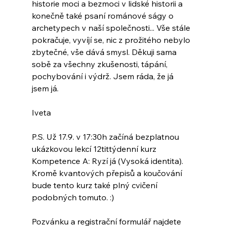
historie moci a bezmoci v lidské historii a 
konečně také psaní románové ságy o 
archetypech v naší společnosti... Vše stále 
pokračuje, vyvíjí se, nic z prožitého nebylo 
zbytečné, vše dává smysl. Děkuji sama 
sobě za všechny zkušenosti, tápání, 
pochybování i výdrž. Jsem ráda, že já 
jsem já.
Iveta
P.S. Už 17.9. v 17:30h začíná bezplatnou 
ukázkovou lekcí 12tittýdenní kurz 
Kompetence A: Ryzí já (Vysoká identita). 
Kromě kvantových přepisů a koučování 
bude tento kurz také plný cvičení 
podobných tomuto. :)
Pozvánku a registrační formulář najdete 