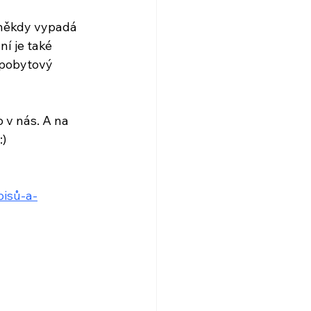
 někdy vypadá 
ní je také 
 pobytový 
v nás. A na 
:)
pisů-a-