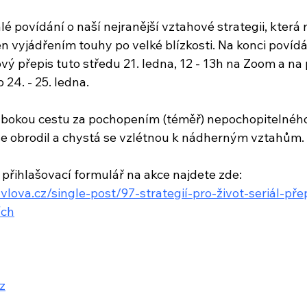
é povídání o naší nejranější vztahové strategii, která
jen vyjádřením touhy po velké blízkosti. Na konci povídá
ý přepis tuto středu 21. ledna, 12 - 13h na Zoom a na
24. - 25. ledna. 
ubokou cestu za pochopením (téměř) nepochopitelného 
 se obrodil a chystá se vzlétnou k nádherným vztahům. 
 přihlašovací formulář na akce najdete zde: 
vlova.cz/single-post/97-strategií-pro-život-seriál-pře
ích
z