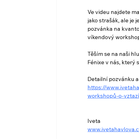
Ve videu najdete mal
jako strašák, ale je 
pozvánka na kvantov
víkendový workshop 
Těším se na naši hl
Fénixe v nás, který
Detailní pozvánku a
https://www.ivetaha
workshopů-o-vztaz
Iveta 
www.ivetahavlova.c