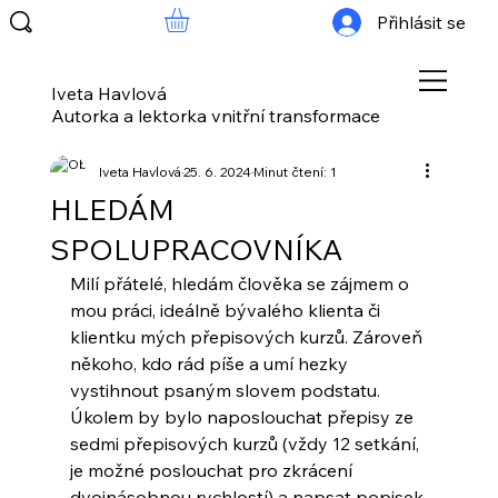
Přihlásit se
Iveta Havlová
Autorka a lektorka vnitřní transformace
Iveta Havlová
25. 6. 2024
Minut čtení: 1
HLEDÁM
SPOLUPRACOVNÍKA
Milí přátelé, hledám člověka se zájmem o 
mou práci, ideálně bývalého klienta či 
klientku mých přepisových kurzů. Zároveň 
někoho, kdo rád píše a umí hezky 
vystihnout psaným slovem podstatu. 
Úkolem by bylo naposlouchat přepisy ze 
sedmi přepisových kurzů (vždy 12 setkání, 
je možné poslouchat pro zkrácení 
dvojnásobnou rychlostí) a napsat popisek 