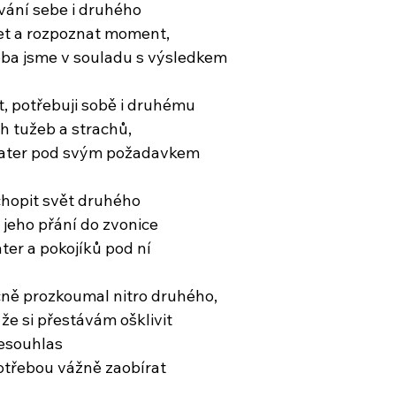
vání sebe i druhého
řet a rozpoznat moment,
oba jsme v souladu s výsledkem
t, potřebuji sobě i druhému
h tužeb a strachů,
 pater pod svým požadavkem
chopit svět druhého
 jeho přání do zvonice
ter a pokojíků pod ní
čně prozkoumal nitro druhého,
že si přestávám ošklivit
nesouhlas
otřebou vážně zaobírat