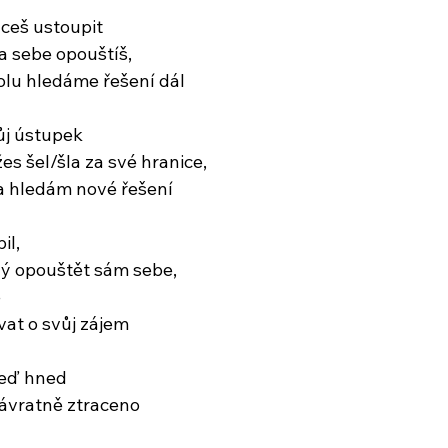
ceš ustoupit
a sebe opouštíš,
olu hledáme řešení dál
ůj ústupek
 žes šel/šla za své hranice,
a hledám nové řešení
il,
lý opouštět sám sebe,
e
at o svůj zájem
teď hned 
návratně ztraceno