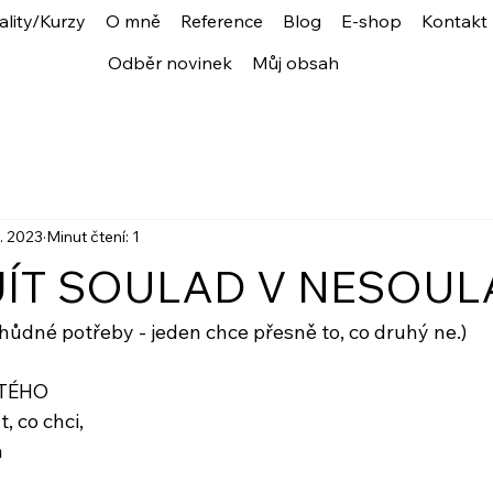
ality/Kurzy
O mně
Reference
Blog
E-shop
Kontakt
Odběr novinek
Můj obsah
5. 2023
Minut čtení: 1
JÍT SOULAD V NESOU
chůdné potřeby - jeden chce přesně to, co druhý ne.)
TÉHO
 co chci,
a