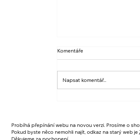
VIDEO: NARCIS A
Komentáře
PSYCHOPAT, BERLIČKY
DNEŠKA
Více ve videu. A také pozvánka.
:) Krásný den! Iveta
Napsat komentář...
www.ivetahavlova.cz A jestli
můžete, poprosím o sdílení. ☺️
❤️ VIDEO: https://youtu.be/8-
UfZx6erho A tady je
PŘIHLÁŠKA na ukázkovou lekci
i celý kur
Probíhá přepínání webu na novou verzi. Prosíme o sho
Pokud byste něco nemohli najít, odkaz na starý web je
Děkujeme za pochopení.