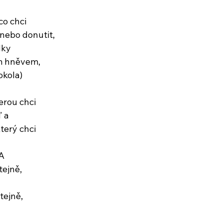
co chci
 nebo donutit,
dky 
m hněvem,
okola)
erou chci 
ď a
terý chci
A
tejně,
tejně,