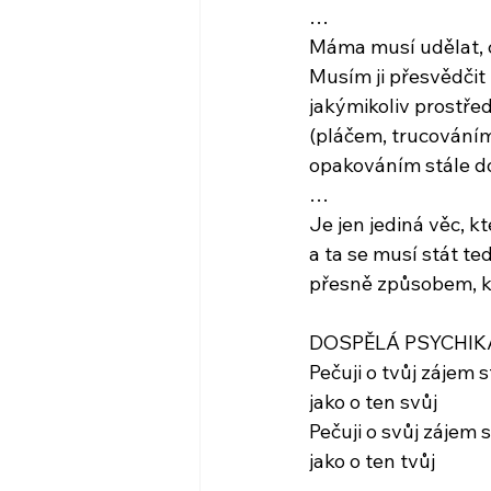
…
Máma musí udělat, 
Musím ji přesvědčit
jakýmikoliv prostře
(pláčem, trucování
opakováním stále d
…
Je jen jediná věc, kt
a ta se musí stát te
přesně způsobem, k
DOSPĚLÁ PSYCHIK
Pečuji o tvůj zájem s
jako o ten svůj
Pečuji o svůj zájem s
jako o ten tvůj
…