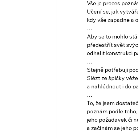
Vše je proces pozná
Učení se, jak vytvá
kdy vše zapadne a 
…
Aby se to mohlo stá
předestřít svět svýc
odhalit konstrukci
…
Stejně potřebuji po
Slézt ze špičky věže
a nahlédnout i do pa
… 
To, že jsem dostate
poznám podle toho, 
jeho požadavek či 
a začínám se jeho p