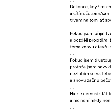
Dokonce, když mi ch
a cítím, že sám/sam
trvám na tom, ať sp
… 
Pokud jsem přijal tv
a později procítil/a,
téma znovu otevřu 
…
Pokud jsem ti ustoup
protože jsem navyk
nezlobím se na teb
a znovu začnu pečov
…
Nic se nemusí stát 
a nic není nikdy ne
…