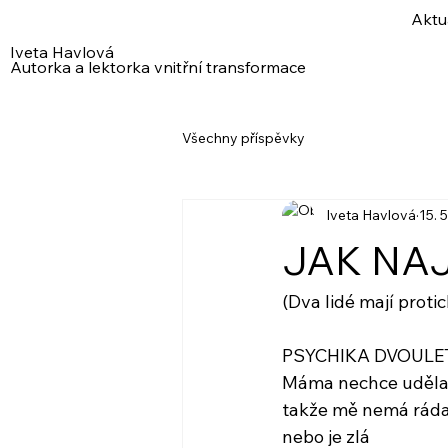
Aktu
Iveta Havlová
Autorka a lektorka vnitřní transformace
Všechny příspěvky
Iveta Havlová
15. 
JAK NA
(Dva lidé mají proti
PSYCHIKA DVOULE
Máma nechce udělat,
takže mě nemá rád
nebo je zlá