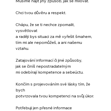
Musíme najít jiný způsob, jak se milovat.
Chci tvou důvěru a respekt.
Chápu, že se ti nechce zpomalit, 
vysvětlovat
a raději bys situaci za mě vyřešit šmahem,
tím mi ale nepomůžeš, a ani našemu 
vztahu.
Zatajování informací či jiné způsoby, 
jak se činíš nepostradatelným 
mi odebírají kompetence a sebeúctu.
Končím s projevováním své lásky tím, že 
bych
potvrzovala tvou kompetenci na svůj úkor.
Potřebuji jen přesné informace