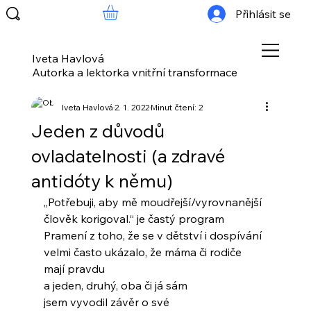
Přihlásit se
Iveta Havlová
Autorka a lektorka vnitřní transformace
Iveta Havlová
2. 1. 2022
Minut čtení: 2
Jeden z důvodů
ovladatelnosti (a zdravé
antidóty k němu)
„Potřebuji, aby mě moudřejší/vyrovnanější
člověk korigoval.“ je častý program
Pramení z toho, že se v dětství i dospívání
velmi často ukázalo, že máma či rodiče
mají pravdu 
a jeden, druhý, oba či já sám
jsem vyvodil závěr o své 