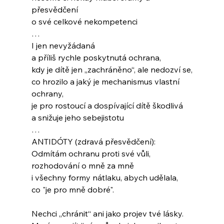
přesvědčení
o své celkové nekompetenci
…
I jen nevyžádaná 
a příliš rychle poskytnutá ochrana,
kdy je dítě jen „zachráněno“, ale nedozví se,
co hrozilo a jaký je mechanismus vlastní 
ochrany,
je pro rostoucí a dospívající dítě škodlivá
a snižuje jeho sebejistotu
…
ANTIDÓTY (zdravá přesvědčení):
Odmítám ochranu proti své vůli,
rozhodování o mně za mně
i všechny formy nátlaku, abych udělala,
co "je pro mně dobré".
Nechci „chránit“ ani jako projev tvé lásky.