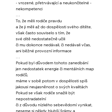
- vrozené, přetrvávající a neukončitelné -
nekompetenci
…
To, že měli rodiče pravdu
a že ji měli až do dospělosti svého dítěte,
však často souviselo s tím, že 
své dítě nedostatečně učili
či mu dokonce nedávali, či nedávali včas,
ani běžné provozní informace
…
Pokud byl důvodem tohoto zanedbání
jen nedostatek energie či mentálních map 
rodičů,
máme v sobě potom v dospělosti spíš
jakousi neujasněnost o svých kvalitách
Pokud se však rodiče snažili být 
nepostradatelní
či z důvodu nízkého sebevědomí vynikat,
neseme si někdy hlubší šrámy a 