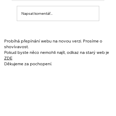
Napsat komentář...
PO VELIKONOCÍCH + Nahrávka
ukázkové lekce
Probíhá přepínání webu na novou verzi. Prosíme o
shovívavost.
Pokud byste něco nemohli najít, odkaz na starý web je
ZDE
Děkujeme za pochopení.