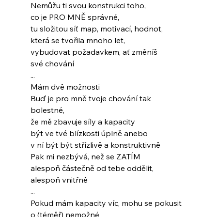
Nemůžu ti svou konstrukci toho, 
co je PRO MNĚ správné,
tu složitou síť map, motivací, hodnot,
která se tvořila mnoho let,
vybudovat požadavkem, ať změníš
své chování
...
Mám dvě možnosti
Buď je pro mně tvoje chování tak 
bolestné,
že mě zbavuje síly a kapacity
být ve tvé blízkosti úplně anebo
v ní být být střízlivě a konstruktivně
Pak mi nezbývá, než se ZATÍM
alespoň částečně od tebe oddělit,
alespoň vnitřně
...
Pokud mám kapacity víc, mohu se pokusit
o (téměř) nemožné