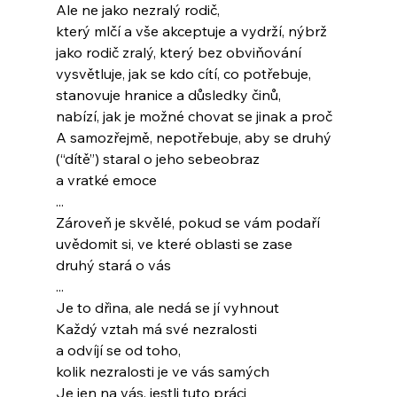
Ale ne jako nezralý rodič,
který mlčí a vše akceptuje a vydrží, nýbrž
jako rodič zralý, který bez obviňování
vysvětluje, jak se kdo cítí, co potřebuje, 
stanovuje hranice a důsledky činů,
nabízí, jak je možné chovat se jinak a proč
A samozřejmě, nepotřebuje, aby se druhý
(“dítě”) staral o jeho sebeobraz
a vratké emoce
...
Zároveň je skvělé, pokud se vám podaří
uvědomit si, ve které oblasti se zase
druhý stará o vás
...
Je to dřina, ale nedá se jí vyhnout
Každý vztah má své nezralosti
a odvíjí se od toho, 
kolik nezralosti je ve vás samých
Je jen na vás, jestli tuto práci 