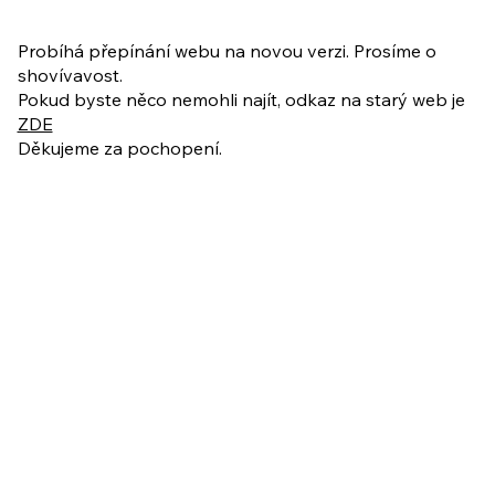
PO VELIKONOCÍCH + Nahrávka
ukázkové lekce
Probíhá přepínání webu na novou verzi. Prosíme o
shovívavost.
Pokud byste něco nemohli najít, odkaz na starý web je
ZDE
Děkujeme za pochopení.