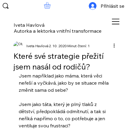
Přihlásit se
Iveta Havlová
Autorka a lektorka vnitřní transformace
Iveta Havlová
2. 10. 2020
Minut čtení: 1
Které své strategie přežití
jsem nasál od rodičů?
Jsem například jako máma, která věci 
neřeší a vyčkává, jako by se situace měla 
změnit sama od sebe?
Jsem jako táta, který je plný tlaků z 
dětství, předpokládá odmítnutí, a tak si 
neříká napřímo o to, co potřebuje a jen 
ventiluje svou frustraci?