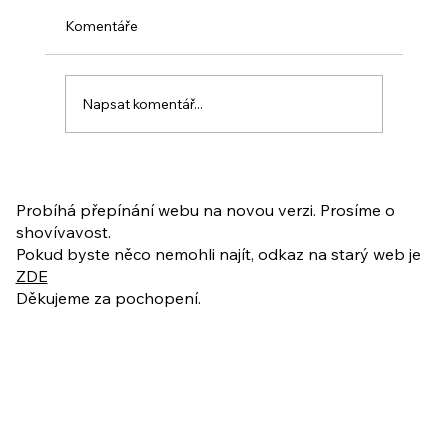
Komentáře
Napsat komentář...
PO VELIKONOCÍCH + Nahrávka
ukázkové lekce
Probíhá přepínání webu na novou verzi. Prosíme o
shovívavost.
Pokud byste něco nemohli najít, odkaz na starý web je
ZDE
Děkujeme za pochopení.