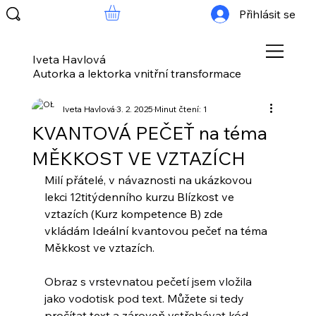
Přihlásit se
Iveta Havlová
Autorka a lektorka vnitřní transformace
Iveta Havlová
3. 2. 2025
Minut čtení: 1
KVANTOVÁ PEČEŤ na téma
MĚKKOST VE VZTAZÍCH
Milí přátelé, v návaznosti na ukázkovou 
lekci 12titýdenního kurzu Blízkost ve 
vztazích (Kurz kompetence B) zde 
vkládám Ideální kvantovou pečeť na téma 
Měkkost ve vztazích. 
Obraz s vrstevnatou pečetí jsem vložila 
jako vodotisk pod text. Můžete si tedy 
pročítat text a zároveň vstřebávat kód. 