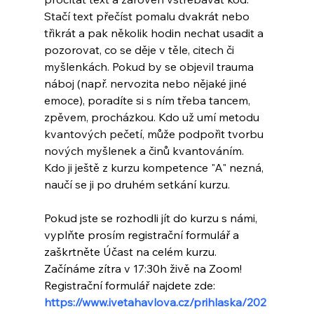
Stačí text přečíst pomalu dvakrát nebo 
třikrát a pak několik hodin nechat usadit a 
pozorovat, co se děje v těle, citech či 
myšlenkách. Pokud by se objevil trauma 
náboj (např. nervozita nebo nějaké jiné 
emoce), poradíte si s ním třeba tancem, 
zpěvem, procházkou. Kdo už umí metodu 
kvantových pečetí, může podpořit tvorbu 
nových myšlenek a činů kvantováním. 
Kdo ji ještě z kurzu kompetence "A" nezná, 
naučí se ji po druhém setkání kurzu.
Pokud jste se rozhodli jít do kurzu s námi, 
vyplňte prosím registrační formulář a 
zaškrtněte Účast na celém kurzu. 
Začínáme zítra v 17:30h živě na Zoom! 
Registrační formulář najdete zde: 
https://www.ivetahavlova.cz/prihlaska/202