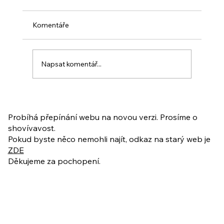
Komentáře
Napsat komentář...
PO VELIKONOCÍCH + Nahrávka
ukázkové lekce
Probíhá přepínání webu na novou verzi. Prosíme o
shovívavost.
Pokud byste něco nemohli najít, odkaz na starý web je
ZDE
Děkujeme za pochopení.