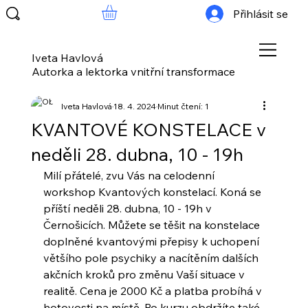
Přihlásit se
Iveta Havlová
Autorka a lektorka vnitřní transformace
Iveta Havlová
18. 4. 2024
Minut čtení: 1
KVANTOVÉ KONSTELACE v
neděli 28. dubna, 10 - 19h
Milí přátelé, zvu Vás na celodenní 
workshop Kvantových konstelací. Koná se 
příští neděli 28. dubna, 10 - 19h v 
Černošicích. Můžete se těšit na konstelace 
doplněné kvantovými přepisy k uchopení 
většího pole psychiky a nacítěním dalších 
akčních kroků pro změnu Vaší situace v 
realitě. Cena je 2000 Kč a platba probíhá v 
hotovosti na místě. Po kurzu obdržíte také 