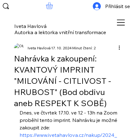
Přihlásit se
Iveta Havlová
Autorka a lektorka vnitřní transformace
Iveta Havlová
17. 10. 2024
Minut čtení: 2
Nahrávka k zakoupení:
KVANTOVÝ IMPRINT
"MILOVÁNÍ - CITLIVOST -
HRUBOST" (Bod obdivu
aneb RESPEKT K SOBĚ)
Dnes, ve čtvrtek 17.10. ve 12 - 13h na Zoom 
proběhl tento imprint. Nahrávku je možné 
zakoupit zde: 
https://www.ivetahavlova.cz/nakup/2024_