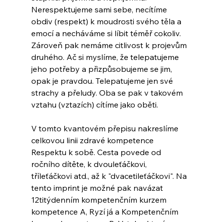
Nerespektujeme sami sebe, necítíme 
obdiv (respekt) k moudrosti svého těla a 
emocí a necháváme si líbit téměř cokoliv. 
Zároveň pak nemáme citlivost k projevům 
druhého. Ač si myslíme, že telepatujeme 
jeho potřeby a přizpůsobujeme se jim, 
opak je pravdou. Telepatujeme jen své 
strachy a přeludy. Oba se pak v takovém 
vztahu (vztazích) cítíme jako oběti.
V tomto kvantovém přepisu nakreslíme 
celkovou linii zdravé kompetence 
Respektu k sobě. Cesta povede od 
ročního dítěte, k dvouleťáčkovi, 
tříleťáčkovi atd., až k "dvacetileťáčkovi". Na 
tento imprint je možné pak navázat 
12titýdenním kompetenčním kurzem 
kompetence A, Ryzí já a Kompetenčním 