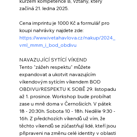
kurzem kompetence B, Vztahy, který 
začíná 21. ledna 2025. 
Cena imprintu je 1000 Kč a formulář pro 
koupi nahrávky najdete zde: 
https://www.ivetahavlova.cz/nakup/2024_
vml_mmm_i_bod_obdivu
NAVAZUJÍCÍ SYTÍCÍ VÍKEND
Tento "zážeh respektu" můžete 
expandovat a ukotvit navazujícím 
víkendovým sytícím víkendem BOD 
OBDIVU/RESPEKTU K SOBĚ 29. listopadu 
až 1. prosince. Workshop bude probíhat 
zase u mně doma v Černošicích. V pátek 
18 - 20:30h. Sobota 10 - 18h. Neděle 9:30 - 
16h. Z předchozích víkendů už vím, že 
těchto víkendů se zúčastňují lidé, kteří jsou 
připraveni na změnu celé identity v oblasti 