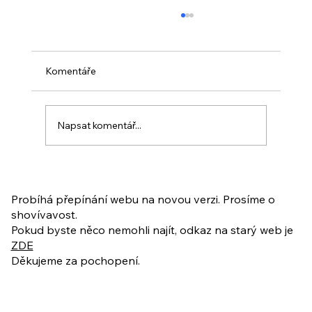
Komentáře
Napsat komentář...
PO VELIKONOCÍCH + Nahrávka
ukázkové lekce
Probíhá přepínání webu na novou verzi. Prosíme o
shovívavost.
Pokud byste něco nemohli najít, odkaz na starý web je
ZDE
Děkujeme za pochopení.