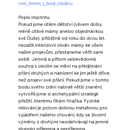
vml_mmm_i_bod_obdivu
Popis imprintu:
Pokud jsme útlém dětství (vlivem doby, 
méně citlivé mámy anebo objednávkou 
své Duše), přibližně od roku do dvou let, 
nezažili intenzivní obdiv mámy ke všem 
našim projevům, přestaneme věřit sami 
sobě. Jemná a přitom sebevědomá 
souhra s okolím se mění na předjímání 
přání druhých a nabízení se jim ještě dříve, 
než projeví své přání. Pokud jsme v tomto 
bodu svého zrání nabrali větší zranění, 
vytvořili jsme si archetypální strategii 
přežití, kterému říkám Hračka. Fyzické 
milování je potom dobrou metaforou pro 
vyjádření našeho chování, kdy se životní 
výměny s druhými neodehrávají na jemné 
stupnici příjemna a nepříjemna. 