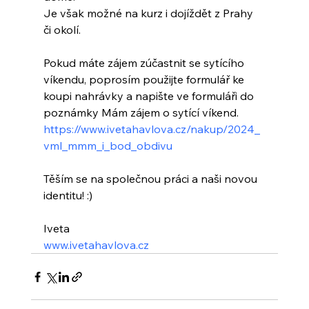
Je však možné na kurz i dojíždět z Prahy 
či okolí. 
Pokud máte zájem zúčastnit se sytícího 
víkendu, poprosím použijte formulář ke 
koupi nahrávky a napište ve formuláři do 
poznámky Mám zájem o sytící víkend.
https://www.ivetahavlova.cz/nakup/2024_
vml_mmm_i_bod_obdivu
Těším se na společnou práci a naši novou 
identitu! :)
Iveta
www.ivetahavlova.cz