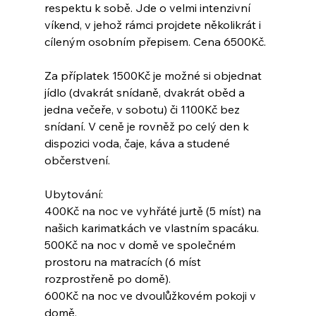
respektu k sobě. Jde o velmi intenzivní 
víkend, v jehož rámci projdete několikrát i 
cíleným osobním přepisem. Cena 6500Kč.
Za příplatek 1500Kč je možné si objednat 
jídlo (dvakrát snídaně, dvakrát oběd a 
jedna večeře, v sobotu) či 1100Kč bez 
snídaní. V ceně je rovněž po celý den k 
dispozici voda, čaje, káva a studené 
občerstvení.
Ubytování: 
400Kč na noc ve vyhřáté jurtě (5 míst) na 
našich karimatkách ve vlastním spacáku. 
500Kč na noc v domě ve společném 
prostoru na matracích (6 míst 
rozprostřeně po domě).
600Kč na noc ve dvoulůžkovém pokoji v 
domě. 