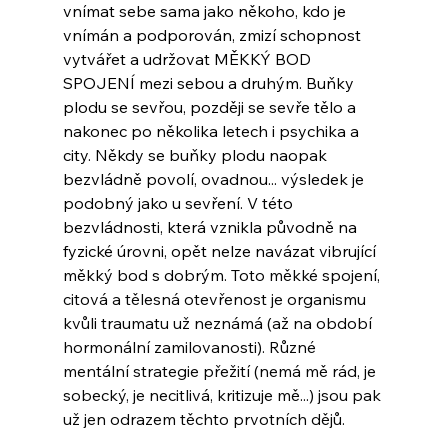
vnímat sebe sama jako někoho, kdo je 
vnímán a podporován, zmizí schopnost 
vytvářet a udržovat MĚKKÝ BOD 
SPOJENÍ mezi sebou a druhým. Buňky 
plodu se sevřou, později se sevře tělo a 
nakonec po několika letech i psychika a 
city. Někdy se buňky plodu naopak 
bezvládně povolí, ovadnou... výsledek je 
podobný jako u sevření. V této 
bezvládnosti, která vznikla původně na 
fyzické úrovni, opět nelze navázat vibrující 
měkký bod s dobrým. 
Toto měkké spojení, 
citová a tělesná otevřenost je organismu 
kvůli traumatu už neznámá (až na období 
hormonální zamilovanosti). Různé 
mentální strategie přežití (nemá mě rád, je 
sobecký, je necitlivá, kritizuje mě...) jsou pak 
už jen odrazem těchto prvotních dějů.