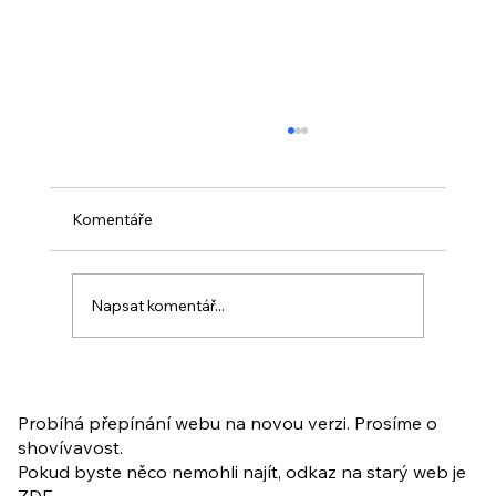
Komentáře
Napsat komentář...
PO VELIKONOCÍCH + Nahrávka
ukázkové lekce
Probíhá přepínání webu na novou verzi. Prosíme o
shovívavost.
Pokud byste něco nemohli najít, odkaz na starý web je
ZDE