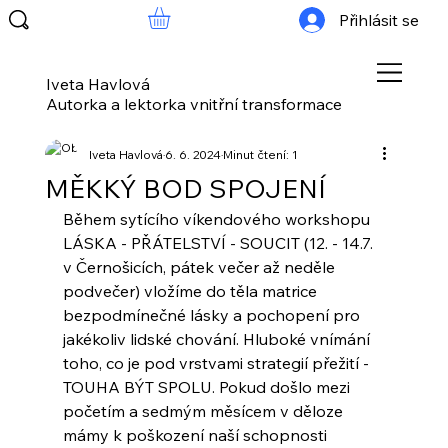
Přihlásit se
Iveta Havlová
Autorka a lektorka vnitřní transformace
Iveta Havlová
6. 6. 2024
Minut čtení: 1
MĚKKÝ BOD SPOJENÍ
Během sytícího víkendového workshopu 
LÁSKA - PŘÁTELSTVÍ - SOUCIT (12. - 14.7. 
v Černošicích, pátek večer až neděle 
podvečer) vložíme do těla matrice 
bezpodmínečné lásky a pochopení pro 
jakékoliv lidské chování. Hluboké vnímání 
toho, co je pod vrstvami strategií přežití - 
TOUHA BÝT SPOLU. Pokud došlo mezi 
početím a sedmým měsícem v děloze 
mámy k poškození naší schopnosti 