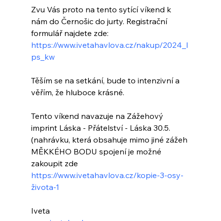
Zvu Vás proto na tento sytící víkend k 
nám do Černošic do jurty. Registrační 
formulář najdete zde: 
https://www.ivetahavlova.cz/nakup/2024_l
ps_kw
Těším se na setkání, bude to intenzivní a 
věřím, že hluboce krásné.
Tento víkend navazuje na Zážehový 
imprint Láska - Přátelství - Láska 30.5. 
(nahrávku, která obsahuje mimo jiné zážeh 
MĚKKÉHO BODU spojení je možné 
zakoupit zde 
https://www.ivetahavlova.cz/kopie-3-osy-
života-1
Iveta 