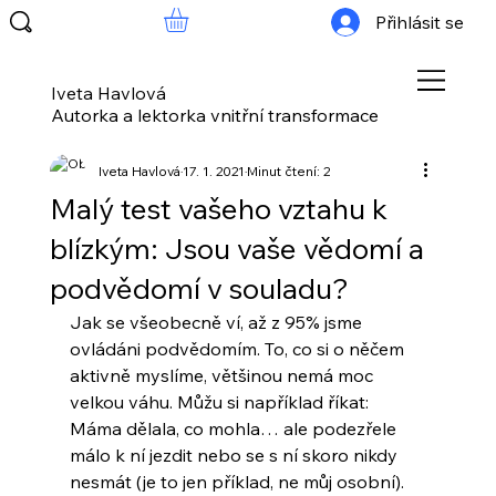
Přihlásit se
Iveta Havlová
Autorka a lektorka vnitřní transformace
Iveta Havlová
17. 1. 2021
Minut čtení: 2
Malý test vašeho vztahu k
blízkým: Jsou vaše vědomí a
podvědomí v souladu?
Jak se všeobecně ví, až z 95% jsme 
ovládáni podvědomím. To, co si o něčem 
aktivně myslíme, většinou nemá moc 
velkou váhu. Můžu si například říkat: 
Máma dělala, co mohla… ale podezřele 
málo k ní jezdit nebo se s ní skoro nikdy 
nesmát (je to jen příklad, ne můj osobní). 