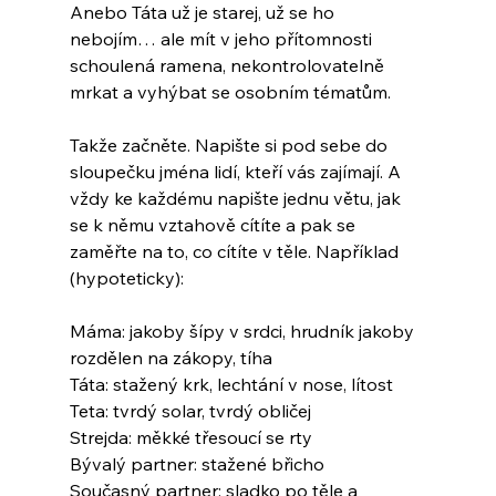
Anebo Táta už je starej, už se ho 
nebojím… ale mít v jeho přítomnosti 
schoulená ramena, nekontrolovatelně 
mrkat a vyhýbat se osobním tématům.
Takže začněte. Napište si pod sebe do 
sloupečku jména lidí, kteří vás zajímají. A 
vždy ke každému napište jednu větu, jak 
se k němu vztahově cítíte a pak se 
zaměřte na to, co cítíte v těle. Například 
(hypoteticky):
Máma: jakoby šípy v srdci, hrudník jakoby 
rozdělen na zákopy, tíha
Táta: stažený krk, lechtání v nose, lítost
Teta: tvrdý solar, tvrdý obličej
Strejda: měkké třesoucí se rty
Bývalý partner: stažené břicho
Současný partner: sladko po těle a 