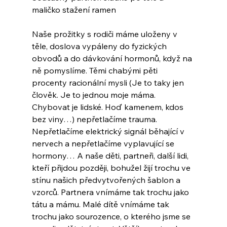
maličko stažení ramen
Naše prožitky s rodiči máme uloženy v 
těle, doslova vypáleny do fyzických 
obvodů a do dávkování hormonů, když na 
ně pomyslíme. Těmi chabými pěti 
procenty racionální mysli (Je to taky jen 
člověk. Je to jednou moje máma. 
Chybovat je lidské. Hoď kamenem, kdos 
bez viny…) nepřetlačíme trauma. 
Nepřetlačíme elektrický signál běhající v 
nervech a nepřetlačíme vyplavující se 
hormony… A naše děti, partneři, další lidi, 
kteří přijdou později, bohužel žijí trochu ve 
stínu našich předvytvořených šablon a 
vzorců. Partnera vnímáme tak trochu jako 
tátu a mámu. Malé dítě vnímáme tak 
trochu jako sourozence, o kterého jsme se 