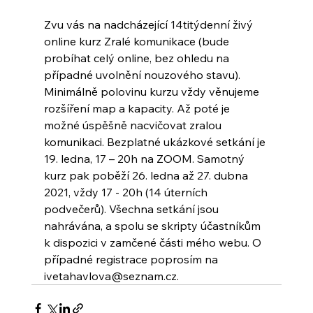
Zvu vás na nadcházející 14titýdenní živý 
online kurz Zralé komunikace (bude 
probíhat celý online, bez ohledu na 
případné uvolnění nouzového stavu). 
Minimálně polovinu kurzu vždy věnujeme 
rozšíření map a kapacity. Až poté je 
možné úspěšně nacvičovat zralou 
komunikaci. Bezplatné ukázkové setkání je 
19. ledna, 17 – 20h na ZOOM. Samotný 
kurz pak poběží 26. ledna až 27. dubna 
2021, vždy 17 - 20h (14 úterních 
podvečerů). Všechna setkání jsou 
nahrávána, a spolu se skripty účastníkům 
k dispozici v zamčené části mého webu. O 
případné registrace poprosím na 
ivetahavlova@seznam.cz.