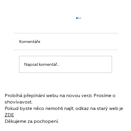
Komentáře
Napsat komentář...
PO VELIKONOCÍCH + Nahrávka
ukázkové lekce
Probíhá přepínání webu na novou verzi. Prosíme o
shovívavost.
Pokud byste něco nemohli najít, odkaz na starý web je
ZDE
Děkujeme za pochopení.