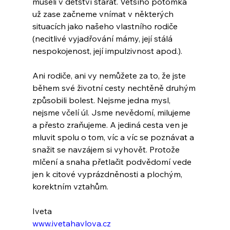
museli v dětství starat. Většího potomka 
už zase začneme vnímat v některých 
situacích jako našeho vlastního rodiče 
(necitlivé vyjadřování mámy, její stálá 
nespokojenost, její impulzivnost apod.).
Ani rodiče, ani vy nemůžete za to, že jste 
během své životní cesty nechtěně druhým 
způsobili bolest. Nejsme jedna mysl, 
nejsme včelí úl. Jsme nevědomí, milujeme 
a přesto zraňujeme. A jediná cesta ven je 
mluvit spolu o tom, víc a víc se poznávat a 
snažit se navzájem si vyhovět. Protože 
mlčení a snaha přetlačit podvědomí vede 
jen k citové vyprázdněnosti a plochým, 
korektním vztahům.
Iveta
www.ivetahavlova.cz