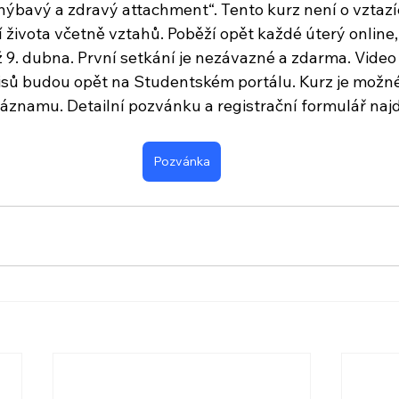
hýbavý a zdravý attachment“. Tento kurz není o vztazíc
 života včetně vztahů. Poběží opět každé úterý online, 
ž 9. dubna. První setkání je nezávazné a zdarma. Vide
pisů budou opět na Studentském portálu. Kurz je možné
 záznamu. Detailní pozvánku a registrační formulář naj
Pozvánka