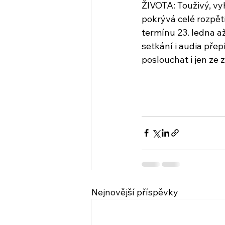
ŽIVOTA: Touživý, vy
pokrývá celé rozpětí
termínu 23. ledna a
setkání i audia pře
poslouchat i jen ze
Nejnovější příspěvky