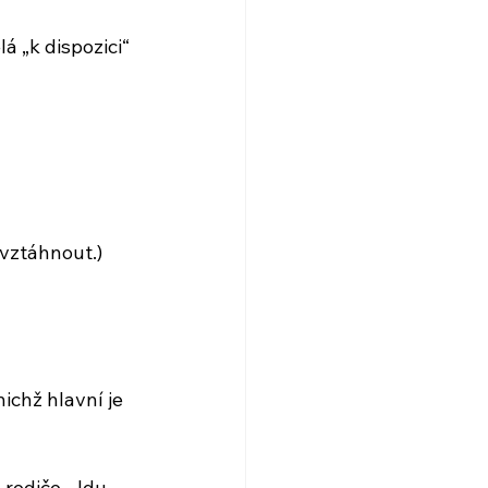
á „k dispozici“ 
 vztáhnout.)
ichž hlavní je 
 rodiče. Jdu 