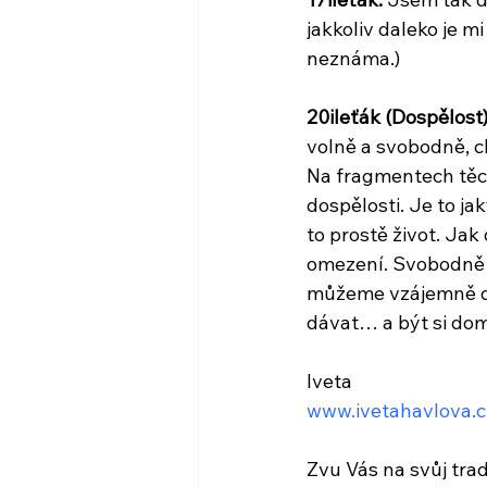
jakkoliv daleko je 
neznáma.)
20ileťák (Dospělost)
volně a svobodně, chv
Na fragmentech těch
dospělosti. Je to ja
to prostě život. Ja
omezení. Svobodně t
můžeme vzájemně dá
dávat… a být si do
Iveta
www.ivetahavlova.c
Zvu Vás na svůj tra