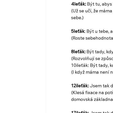
4leťák:
 Být tu, abys
(Už se učí, že máma 
sebe.)
5leťák
: Být u tebe,
(Roste sebehodnota a
8leťák:
 Být tady, k
(Rozvolňují se způs
10ileťák: Být tady, 
(I když máma není n
12ileťák: 
Jsem tak da
(Klesá fixace na pot
domovská základna.
17ileťák:
 Jsem tak da