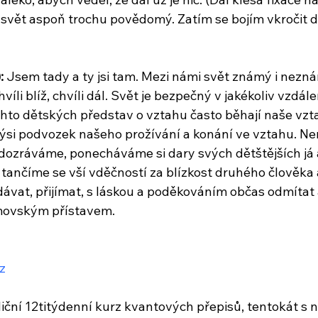
mi svět aspoň trochu povědomý. Zatím se bojím vkročit 
:
 Jsem tady a ty jsi tam. Mezi námi svět známý i nezn
íli blíž, chvíli dál. Svět je bezpečný v jakékoliv vzdále
to dětských představ o vztahu často běhají naše vztah
kýsi podvozek našeho prožívání a konání ve vztahu. Není
k dozráváme, ponecháváme si dary svých dětštějších já 
ančíme se vší vděčností za blízkost druhého člověka a 
vat, přijímat, s láskou a poděkováním občas odmítat 
movským přístavem.
z
diční 12titýdenní kurz kvantových přepisů, tentokát s