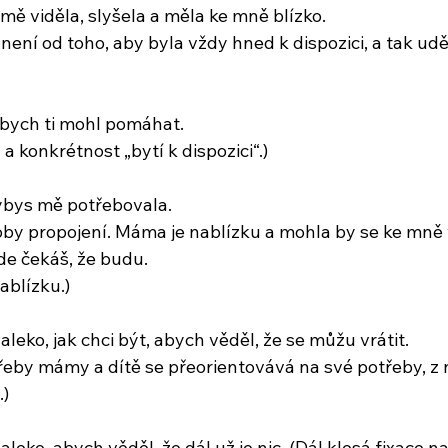
 mě viděla, slyšela a měla ke mně blízko.
není od toho, aby byla vždy hned k dispozici, a tak uděl
 abych ti mohl pomáhat.
 konkrétnost „bytí k dispozici“.)
dybys mě potřebovala.
oby propojení. Máma je nablízku a mohla by se ke mně
kde čekáš, že budu.
ablízku.)
leko, jak chci být, abych věděl, že se můžu vrátit.
řeby mámy a dítě se přeorientovává na své potřeby, z n
)
leko, abych věděl, že dál už je nic. (Dál klesá fixace na