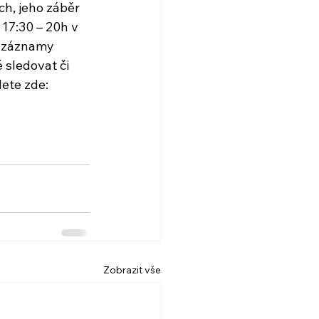
h, jeho záběr 
17:30 – 20h v 
o záznamy 
 sledovat či 
dete zde:
Zobrazit vše