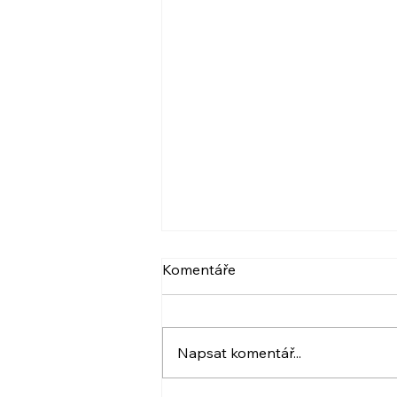
VIDEO: NARCIS A
Komentáře
PSYCHOPAT, BERLIČKY
DNEŠKA
Více ve videu. A také pozvánka.
:) Krásný den! Iveta
Napsat komentář...
www.ivetahavlova.cz A jestli
můžete, poprosím o sdílení. ☺️