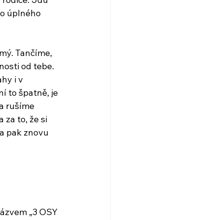
do úplného 
ámý. Tančíme, 
nosti od tebe.
y i v 
 to špatně, je 
a rušíme 
za to, že si 
a pak znovu 
 názvem „3 OSY 