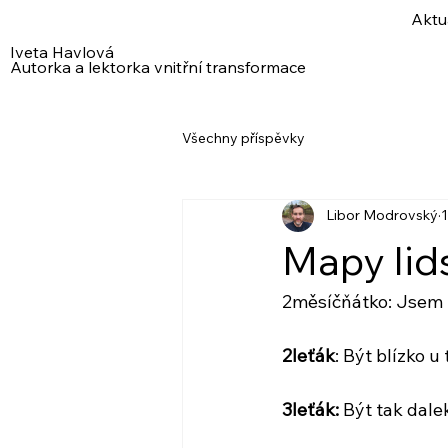
Aktu
Iveta Havlová
Autorka a lektorka vnitřní transformace
Všechny příspěvky
Libor Modrovský
1
Mapy lid
2měsíčňátko: Jsem 
2leťák
: Být blízko u 
3leťák:
 Být tak dale