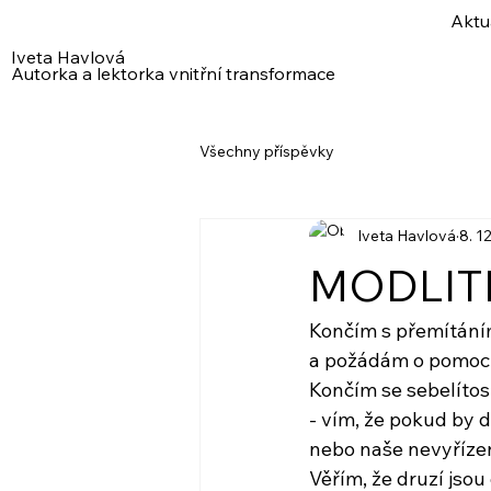
Aktu
Iveta Havlová
Autorka a lektorka vnitřní transformace
Všechny příspěvky
Iveta Havlová
8. 1
MODLIT
Končím s přemítání
a požádám o pomoc
Končím se sebelítos
- vím, že pokud by 
nebo naše nevyřízen
Věřím, že druzí jsou 