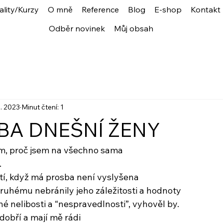
ality/Kurzy
O mně
Reference
Blog
E-shop
Kontakt
Odběr novinek
Můj obsah
2. 2023
Minut čtení: 1
BA DNEŠNÍ ŽENY
m, proč jsem na všechno sama
.
tí, když má prosba není vyslyšena
druhému nebránily jeho záležitosti a hodnoty
é nelibosti a “nespravedlnosti”, vyhověl by.
dobří a mají mě rádi 