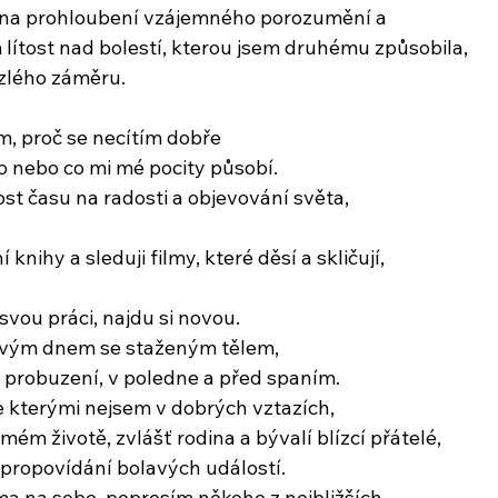
i na prohloubení vzájemného porozumění a
 lítost nad bolestí, kterou jsem druhému způsobila,
zlého záměru.
, proč se necítím dobře
do nebo co mi mé pocity působí.
st času na radosti a objevování světa,
knihy a sleduji filmy, které děsí a skličují,
ou práci, najdu si novou.
svým dnem se staženým tělem,
 probuzení, v poledne a před spaním.
 se kterými nejsem v dobrých vztazích,
 mém životě, zvlášť rodina a bývalí blízcí přátelé,
propovídání bolavých událostí.
a na sebe, poprosím někoho z nejbližších