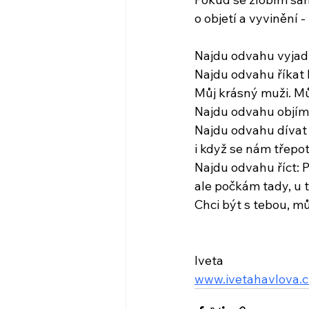
o objetí a vyvinění 
Najdu odvahu vyjadř
Najdu odvahu říkat 
Můj krásný muži. Mů
Najdu odvahu objíma
Najdu odvahu dívat 
i když se nám třepota
Najdu odvahu říct: P
ale počkám tady, u 
Chci být s tebou, mů
Iveta
www.ivetahavlova.c