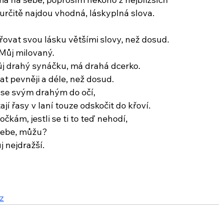
- určitě najdou vhodná, láskyplná slova.
ovat svou lásku většími slovy, než dosud.
Můj milovaný. 
j drahý synáčku, má drahá dcerko.
t pevněji a déle, než dosud.
se svým drahým do očí, 
jí řasy v laní touze odskočit do křoví.
očkám, jestli se ti to teď nehodí,
tebe, můžu? 
j nejdražší.
z