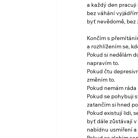
a každý den pracuj
bez váhání vyjádřím
byť nevědomě, bez 
Končím s přemítáním
a rozhlížením se, k
Pokud si nedělám do
napravím to.
Pokud čtu depresivní 
změním to.
Pokud nemám ráda sv
Pokud se pohybuji 
zatančím si hned po
Pokud existují lidi,
byť dále zůstávají v
nabídnu usmíření a 
Pokud se zlobím sam