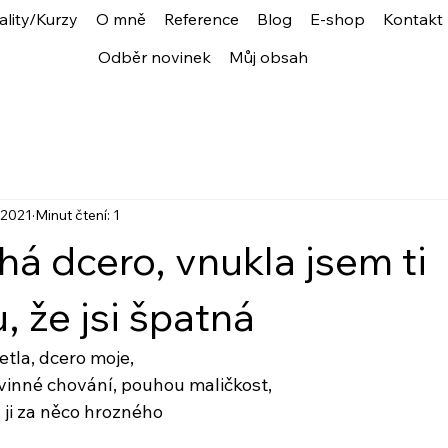
ality/Kurzy
O mně
Reference
Blog
E-shop
Kontakt
Odběr novinek
Můj obsah
. 2021
Minut čtení: 1
há dcero, vnukla jsem ti
 že jsi špatná
etla, dcero moje,
vinné chování, pouhou maličkost,
a ji za něco hrozného