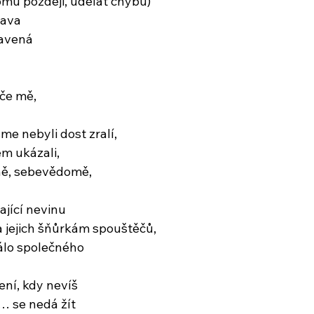
 domů později, udělat chybu)
tava
navená
iče mě,
sme nebyli dost zralí, 
m ukázali,
čně, sebevědomě, 
ající nevinu
 jejich šňůrkám spouštěčů,
álo společného
ní, kdy nevíš 
y… se nedá žít