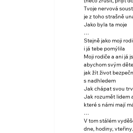
(něco zrušit, přijít
Tvoje nervová sous
je z toho strašně u
Jako byla ta moje
…
Stejně jako moji rod
i já tebe pomýlila
Moji rodiče a ani já j
abychom svým děte
jak žít život bezpe
s nadhledem
Jak chápat svou trv
Jak rozumět lidem a
které s námi mají m
…
V tom stálém vyděše
dne, hodiny, vteřin