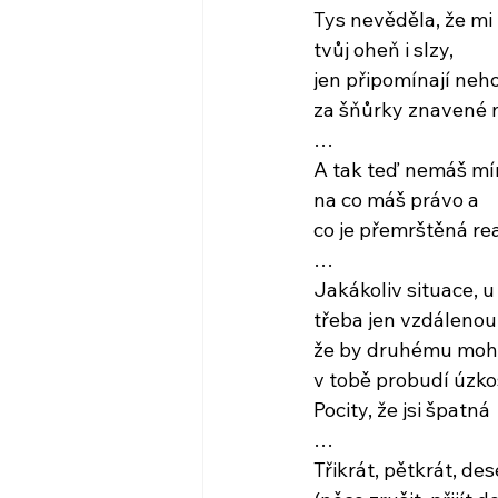
Tys nevěděla, že mi
tvůj oheň i slzy,
jen připomínají neh
za šňůrky znavené 
…
A tak teď nemáš míru
na co máš právo a
co je přemrštěná r
…
Jakákoliv situace, u
třeba jen vzdálenou
že by druhému mohl
v tobě probudí úzko
Pocity, že jsi špatná
…
Třikrát, pětkrát, d