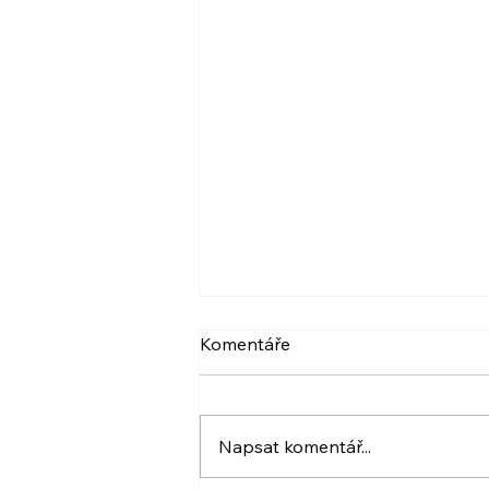
VIDEO: NARCIS A
Komentáře
PSYCHOPAT, BERLIČKY
DNEŠKA
Více ve videu. A také pozvánka.
:) Krásný den! Iveta
Napsat komentář...
www.ivetahavlova.cz A jestli
můžete, poprosím o sdílení. ☺️