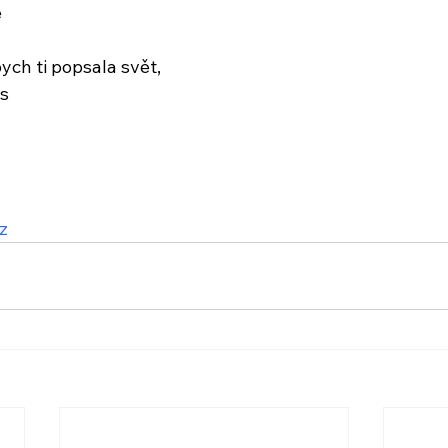
ě
ch ti popsala svět,
es
z