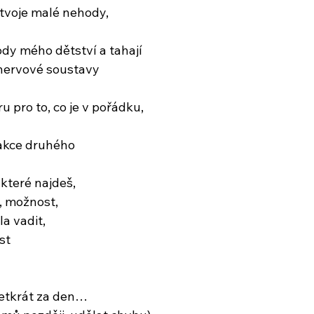
 tvoje malé nehody,
ody mého dětství a tahají
nervové soustavy
 pro to, co je v pořádku,
eakce druhého
 které najdeš,
, možnost,
a vadit,
st
esetkrát za den…