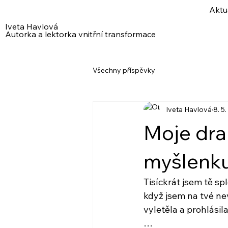
Aktu
Iveta Havlová
Autorka a lektorka vnitřní transformace
Všechny příspěvky
Iveta Havlová
8. 5
Moje dra
myšlenku,
Tisíckrát jsem tě spl
když jsem na tvé ne
vyletěla a prohlásil
…