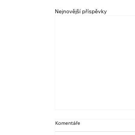
Nejnovější příspěvky
VIDEO: NARCIS A
Komentáře
PSYCHOPAT, BERLIČKY
DNEŠKA