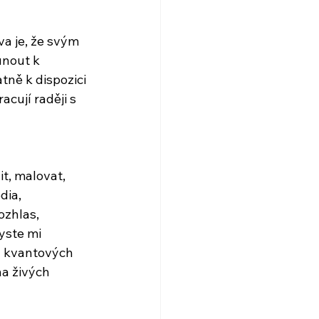
a je, že svým 
unout k 
ně k dispozici 
acují raději s 
t, malovat, 
dia, 
ozhlas, 
yste mi 
ů kvantových 
a živých 