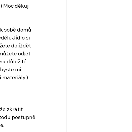
) Moc děkuji 
 k sobě domů 
ěli. Jídlo si 
ete dojíždět 
můžete odjet 
na důležité 
 byste mi 
 materiály.)
e zkrátit 
metodu postupně 
e. 