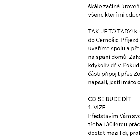
škále začíná úroveň
všem, kteří mi odpo
TAK JE TO TADY! Kdo
do Černošic. Příjezd 
uvaříme spolu a pře
na spaní domů. Zako
kdykoliv dřív. Poku
části připojit přes
napsali, jestli máte
CO SE BUDE DÍT
1. VIZE
Představím Vám svou
třeba i 30iletou prá
dostat mezi lidi, pro