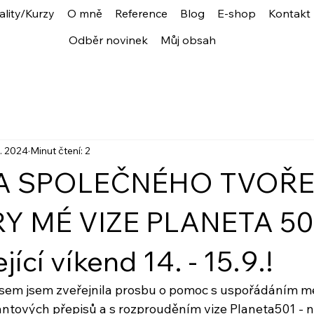
ality/Kurzy
O mně
Reference
Blog
E-shop
Kontakt
Odběr novinek
Můj obsah
9. 2024
Minut čtení: 2
A SPOLEČNÉHO TVOŘE
 MÉ VIZE PLANETA 501
ící víkend 14. - 15.9.!
časem jsem zveřejnila prosbu o pomoc s uspořádáním m
ntových přepisů a s rozprouděním vize Planeta501 - 