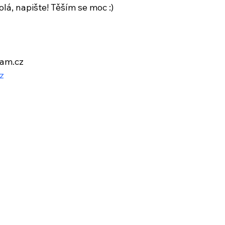
olá, napište! Těším se moc :)
am.cz
z