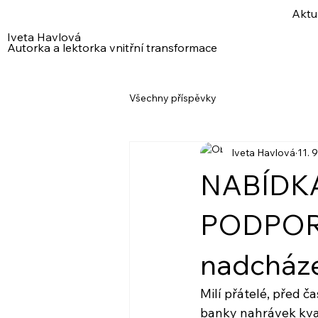
Aktu
Iveta Havlová
Autorka a lektorka vnitřní transformace
Všechny příspěvky
Iveta Havlová
11. 
NABÍDK
PODPORY
nadcházej
Milí přátelé, před 
banky nahrávek kva