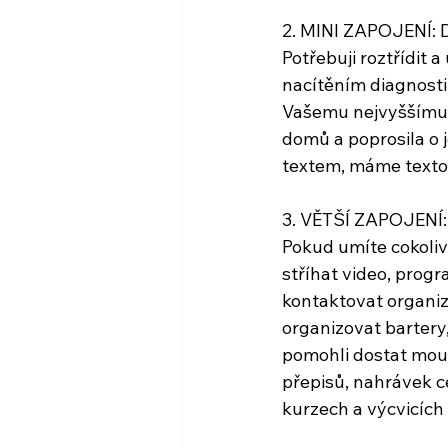
2. MINI ZAPOJENÍ
Potřebuji roztřídit 
nacítěním diagnosti
Vašemu nejvyššímu, 
domů a poprosila o je
textem, máme textov
3. VĚTŠÍ ZAPOJEN
Pokud umíte cokoliv 
stříhat video, progr
kontaktovat organiz
organizovat bartery,
pomohli dostat mou 
přepisů, nahrávek ce
kurzech a výcvicích .