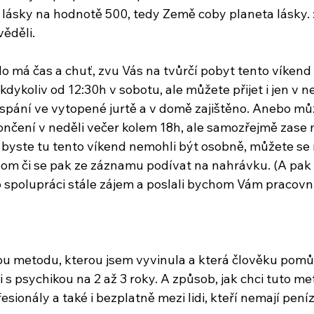
 lásky na hodnotě 500, tedy Země coby planeta lásky. :
věděli.
 má čas a chuť, zvu Vás na tvůrčí pobyt tento víkend
kdykoliv od 12:30h v sobotu, ale můžete přijet i jen v ned
spání ve vytopené jurtě a v domě zajištěno. Anebo můž
nčení v neděli večer kolem 18h, ale samozřejmě zase 
d byste tu tento víkend nemohli být osobně, můžete se 
 Zoom či se pak ze záznamu podívat na nahrávku. (A pak
 o spolupráci stále zájem a poslali bychom Vám pracovní
 metodu, kterou jsem vyvinula a která člověku pomůž
ci s psychikou na 2 až 3 roky. A způsob, jak chci tuto 
fesionály a také i bezplatně mezi lidi, kteří nemají peníz