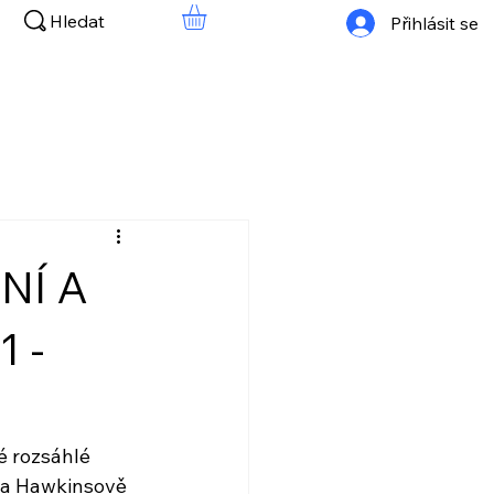
Hledat
Přihlásit se
NÍ A
 -
é rozsáhlé 
na Hawkinsově 