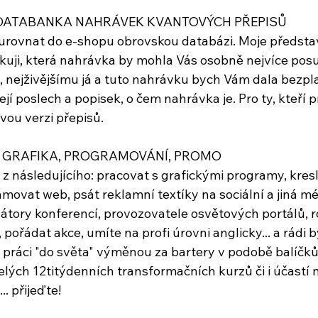
: DATABANKA NAHRÁVEK KVANTOVÝCH PŘEPISŮ
a urovnat do e-shopu obrovskou databázi. Moje představ
kuji, která nahrávka by mohla Vás osobně nejvíce pos
nejživějšímu já a tuto nahrávku bych Vám dala bezplat
jí poslech a popisek, o čem nahrávka je. Pro ty, kteří pr
ou verzi přepisů.
Í: GRAFIKA, PROGRAMOVÁNÍ, PROMO
z následujícího: pracovat s grafickými programy, kresli
amovat web, psát reklamní textíky na sociální a jiná mé
átory konferencí, provozovatele osvětových portálů, r
 pořádat akce, umíte na profi úrovni anglicky... a rádi b
práci "do světa" výměnou za bartery v podobě balíčk
lých 12titýdenních transformačních kurzů či i účastí n
.. přijeďte!