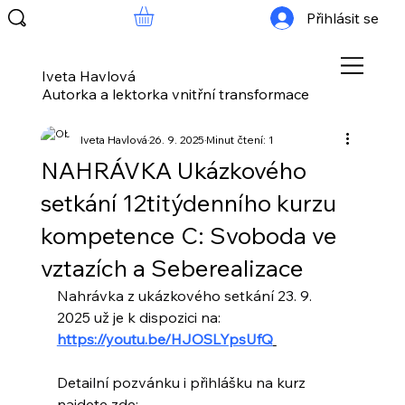
Přihlásit se
Iveta Havlová
Autorka a lektorka vnitřní transformace
Iveta Havlová
26. 9. 2025
Minut čtení: 1
NAHRÁVKA Ukázkového
setkání 12titýdenního kurzu
kompetence C: Svoboda ve
vztazích a Seberealizace
Nahrávka z ukázkového setkání 23. 9. 
2025 už je k dispozici na:
https://youtu.be/HJOSLYpsUfQ
Detailní pozvánku i přihlášku na kurz 
najdete zde: 