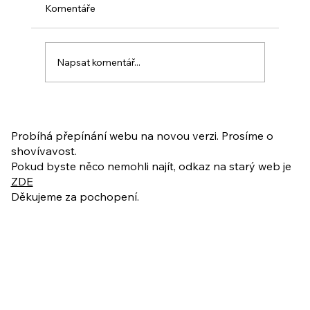
Komentáře
Napsat komentář...
PO VELIKONOCÍCH + Nahrávka
ukázkové lekce
Probíhá přepínání webu na novou verzi. Prosíme o
shovívavost.
Pokud byste něco nemohli najít, odkaz na starý web je
ZDE
Děkujeme za pochopení.