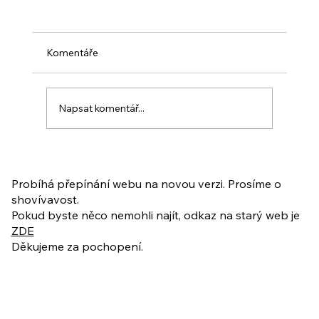
Komentáře
Napsat komentář...
PO VELIKONOCÍCH + Nahrávka
ukázkové lekce
Probíhá přepínání webu na novou verzi. Prosíme o
shovívavost.
Pokud byste něco nemohli najít, odkaz na starý web je
ZDE
Děkujeme za pochopení.