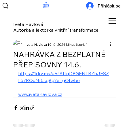
Přihlásit se
Iveta Havlová
Autorka a lektorka vnitřní transformace
Iveta Havlová
19. 6. 2024
Minut čtení: 1
NAHRÁVKA Z BEZPLATNÉ
PŘEPISOVNY 14.6.
https://1drv.ms/u/s!AlTqDPGENLRZhJESZ
L57RQuNr5sg8g?e=gOtwbe
www.ivetahavlova.cz